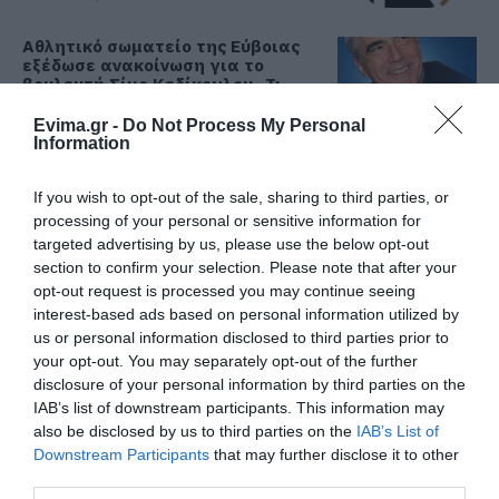
Αθλητικό σωματείο της Εύβοιας
εξέδωσε ανακοίνωση για το
βουλευτή Σίμο Κεδίκογλου- Τι
αναφέρει
Evima.gr -
Do Not Process My Personal
08.08.2026 | 11:00
Information
Εύβοια: «Πλιάτσικο» σε έργο
ανάπλασης παραλίας – Η
If you wish to opt-out of the sale, sharing to third parties, or
καταγγελία που προκαλεί
processing of your personal or sensitive information for
αντιδράσεις
targeted advertising by us, please use the below opt-out
08.08.2026 | 10:20
section to confirm your selection. Please note that after your
opt-out request is processed you may continue seeing
Χωρίς Internet τώρα αυτό το
interest-based ads based on personal information utilized by
χωριό της Εύβοιας
us or personal information disclosed to third parties prior to
08.08.2026 | 10:00
your opt-out. You may separately opt-out of the further
disclosure of your personal information by third parties on the
IAB’s list of downstream participants. This information may
Εύβοια: Διακοπή ρεύματος αύριο
also be disclosed by us to third parties on the
IAB’s List of
πολλές περιοχές- Πίνακας
Downstream Participants
that may further disclose it to other
08.08.2026 | 09:40
third parties.