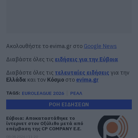
Ακολουθήστε το evima.gr στο
Google News
Διαβάστε όλες τις
ειδήσεις για την Εύβοια
Διαβάστε όλες τις
τελευταίες ειδήσεις
για την
Ελλάδα
και τον
Κόσμο
στο
evima.gr
TAGS:
EUROLEAGUE 2026
ΡΕΑΛ
ΡΟΗ ΕΙΔΗΣΕΩΝ
Εύβοια: Αποκαταστάθηκε το
ίντερνετ στον Οξύλιθο μετά από
επέμβαση της CP COMPANY Ε.Ε.
08.08.2026 | 11:20