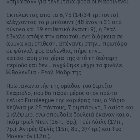
«σήκωσαν» για τελευταία φορά οι Μαδριλένοι.
Εκτελώντας από τα 6,75 (14/34 τρίποντα),
ελέγχοντας τα ριμπάουντ (48 έναντι 31 στο
σύνολο και 19 επιθετικά έναντι 9), η Ρεάλ
έβγαλε απόψε την απαιτούμενη διάρκεια σε
άμυνα και επίθεση, απέναντι στην… πρωτάρα
σε φάιναλ φορ Βαλένθια, πήρε την…
κατάσταση στα χέρια της από τη δεύτερη
περίοδο και δεν… αγχώθηκε μέχρι το φινάλε.
Πρωταγωνιστής της ομάδας του Σέρτζιο
Σκαριόλο, που θα πάρει μέρος στον πρώτο
τελικό Euroleague της καριέρας του, ο Μάριο
Χεζόνια με 25 πόντους, 7 ριμπάουντ, 3 ασίστ και
1 κλέψιμο, ενώ σπουδαία δουλειά έκαναν και οι
Γκάμπριελ Ντεκ (16π., 8ρ.), Τρέι Λάιλς (17π.,
7ρ.), Αντρές Φελίς (15π, 8ρ., 3/4τρ.) και Τεό
Μαλεντόν (12π.).