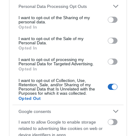
Please note that this website/app uses one or more Google
Personal Data Processing Opt Outs
services and may gather and store information including but
Άρχισε τις διακοπές ο
Μητσοτάκης: Φαγητό και κρασί
not limited to your visit or usage behaviour. You may click to
I want to opt-out of the Sharing of my
personal data.
σε γνωστό στέκι
grant or deny consent to Google and its third-party tags to
Opted In
Όλες οι τελευταίες ειδήσεις
use your data for below specified purposes in below Google
08.08.2026 | 09:20
consent section.
I want to opt-out of the Sale of my
Personal Data.
Συγκίνηση και βαθιά πίστη στην
Opted In
Εύβοια! Τίμησαν τον Όσιο Ιωάννη
ΠΕΡΙΣΣΟΤΕΡΑ ΑΠΟ ΑΘΛΗΤΙΚΑ
του Ρώσσο για το θαύμα της
I want to opt-out of processing my
βροχής στη φωτιά του 2021
Personal Data for Targeted Advertising.
08.08.2026 | 09:00
Opted In
I want to opt-out of Collection, Use,
Εορτολόγιο: Ποιοι γιορτάζουν
Retention, Sale, and/or Sharing of my
σήμερα, Σάββατο 8 Αυγούστου
Personal Data that Is Unrelated with the
Purposes for which it was collected.
08.08.2026 | 08:40
Opted Out
Google consents
Καιρός: Πολύ ζέστη σήμερα στην
Αθλητικό σωματείο της
Έσπασαν πιάτα στο
Εύβοια! Στα ύψη το θερμόμετρο
Εύβοιας εξέδωσε
κεφάλι του Αταμάν –
I want to allow Google to enable storage
ανακοίνωση για το
Βίντεο από τη Σύμη
08.08.2026 | 08:20
related to advertising like cookies on web or
βουλευτή Σίμο
device identifiers in apps.