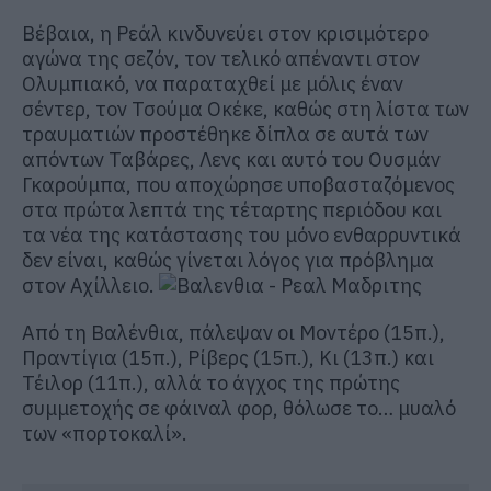
Βέβαια, η Ρεάλ κινδυνεύει στον κρισιμότερο
αγώνα της σεζόν, τον τελικό απέναντι στον
Ολυμπιακό, να παραταχθεί με μόλις έναν
σέντερ, τον Τσούμα Οκέκε, καθώς στη λίστα των
τραυματιών προστέθηκε δίπλα σε αυτά των
απόντων Ταβάρες, Λενς και αυτό του Ουσμάν
Γκαρούμπα, που αποχώρησε υποβασταζόμενος
στα πρώτα λεπτά της τέταρτης περιόδου και
τα νέα της κατάστασης του μόνο ενθαρρυντικά
δεν είναι, καθώς γίνεται λόγος για πρόβλημα
στον Αχίλλειο.
Από τη Βαλένθια, πάλεψαν οι Μοντέρο (15π.),
Πραντίγια (15π.), Ρίβερς (15π.), Κι (13π.) και
Τέιλορ (11π.), αλλά το άγχος της πρώτης
συμμετοχής σε φάιναλ φορ, θόλωσε το… μυαλό
των «πορτοκαλί».