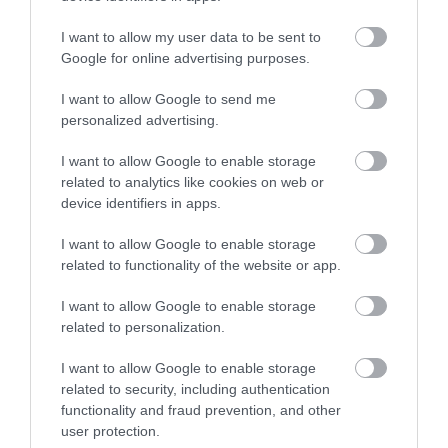
Κεδίκογλου- Τι
αναφέρει
Προσοχή σήμερα στην Εύβοια:
I want to allow my user data to be sent to
Υψηλός κίνδυνος πυρκαγιάς! Τι
Google for online advertising purposes.
απαγορεύεται από την Πολιτική
Προστασία
I want to allow Google to send me
08.08.2026 | 08:00
personalized advertising.
Μεγάλο πανηγύρι στην Εύβοια:
I want to allow Google to enable storage
Πλημμύρισε με κόσμο η Φαράκλα
related to analytics like cookies on web or
(pics&vid)
device identifiers in apps.
08.08.2026 | 00:59
Α. Ο. Χαλκίς: Στον
Ευρώπη: Οι αντίπαλοι
αγιασμό ο
Παναθηναϊκού και
I want to allow Google to enable storage
Μητροπολίτης – Η
ΠΑΟΚ στα
Ο καιρός αλλάζει πρόσωπο:
related to functionality of the website or app.
κίνηση του κ.
προκριματικά
Έρχονται 40άρια μαζί με
Χρυσόστομου μέσα στο
θυελλώδη μελτέμια
γήπεδο που συγκίνησε
I want to allow Google to enable storage
07.08.2026 | 22:20
(vid)
related to personalization.
Εύβοια: Ηχηρό μήνυμα πέντε
I want to allow Google to enable storage
χρόνια μετά τη μεγάλη
related to security, including authentication
καταστροφή του 2021
functionality and fraud prevention, and other
07.08.2026 | 22:00
user protection.