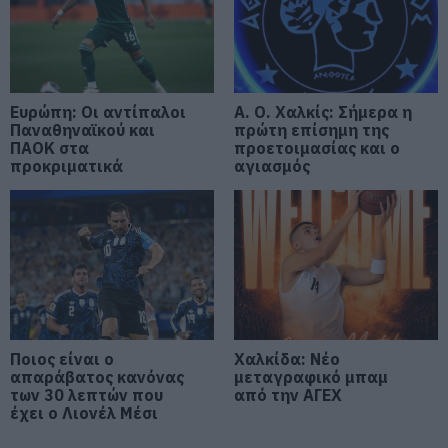
Αταμάν – Βίντεο από τη Σύμη
06.08.2026 | 19:40
Φωτιά στη Σκύρο: Συνεχίζει να
καίει στο Νησί, συγκλονιστική
Ευρώπη: Οι αντίπαλοι
Α. Ο. Χαλκίς: Σήμερα η
μαρτυρία – Νέες εικόνες και
Παναθηναϊκού και
πρώτη επίσημη της
βίντεο
ΠΑΟΚ στα
προετοιμασίας και ο
προκριματικά
αγιασμός
06.08.2026 | 19:40
Ξεκινάει τεράστιο έργο αξίας
2.425.000€ στην Εύβοια – Δείτε
πού
06.08.2026 | 19:20
Ο μεγαλύτερος αυτοκινητόδρομος
της Ευρώπης κατασκευάζεται
στην Ελλάδα – Πού θα γίνει
Ποιος είναι ο
Χαλκίδα: Νέο
απαράβατος κανόνας
μεταγραφικό μπαμ
06.08.2026 | 19:00
των 30 λεπτών που
από την ΑΓΕΧ
έχει ο Λιονέλ Μέσι
Συγκίνηση στην Εύβοια: Νέοι από
τη Ρουμανία συνόδευσαν την Ιερή