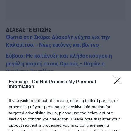
ΔΙΑΒΑΣΤΕ ΕΠΙΣΗΣ
Φωτιά στη Σκύρο: Δύσκολη νύχτα για την
Καλαμίτσα – Νέες εικόνες και βίντεο
Εύβοια: Με κατάνυξη και πλήθος κόσμου η
μεγάλη γιορτή στους Ωρεούς – Παρών ο
Θανάσης Ζεμπίλης
Σοκ στην Εύβοια με την κοπέλα που έπεσε από
Evima.gr -
Do Not Process My Personal
Information
την γέφυρα: Τα νεότερα για την υγεία της
Νεότερα για τη Φωτιά στη Σκύρο: Κινδύνευσε
If you wish to opt-out of the sale, sharing to third parties, or
processing of your personal or sensitive information for
κτηνοτροφική μονάδα – Νέο βίντεο
targeted advertising by us, please use the below opt-out
section to confirm your selection. Please note that after your
Ακολουθήστε το evima.gr στο
Google News
opt-out request is processed you may continue seeing