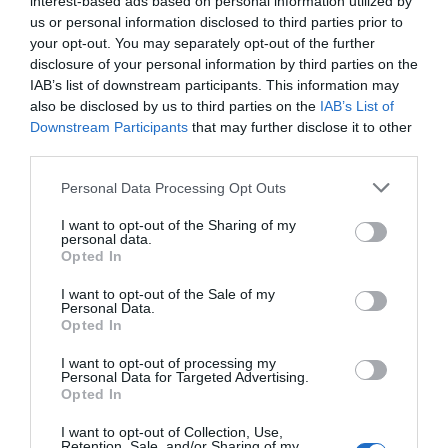
interest-based ads based on personal information utilized by
Διαβάστε όλες τις
ειδήσεις για την Εύβοια
us or personal information disclosed to third parties prior to
your opt-out. You may separately opt-out of the further
Διαβάστε όλες τις
τελευταίες ειδήσεις
για την
disclosure of your personal information by third parties on the
IAB’s list of downstream participants. This information may
Ελλάδα
και τον
Κόσμο
στο
evima.gr
also be disclosed by us to third parties on the
IAB’s List of
Downstream Participants
that may further disclose it to other
TAGS:
ΕΙΔΗΣΕΙΣ ΕΥΒΟΙΑ
ΕΥΒΟΙΑ
third parties.
ΕΥΒΟΙΚΟΣ ΓΑΣ
ΝΕΑ
ΠΑΝΕΛΛΗΝΙΟ ΠΡΩΤΑΘΛΗΜΑ
ΣΤΙΒΟΣ
ΧΑΛΚΙΔΑ
Please note that this website/app uses one or more Google
Personal Data Processing Opt Outs
services and may gather and store information including but
ΡΟΗ ΕΙΔΗΣΕΩΝ
not limited to your visit or usage behaviour. You may click to
I want to opt-out of the Sharing of my
personal data.
grant or deny consent to Google and its third-party tags to
Opted In
Φωτιά στη Σκύρο: Δύσκολη νύχτα
use your data for below specified purposes in below Google
για την Καλαμίτσα – Νέες εικόνες
consent section.
και βίντεο
I want to opt-out of the Sale of my
Personal Data.
06.08.2026 | 22:04
Opted In
I want to opt-out of processing my
Εύβοια: Με κατάνυξη και πλήθος
Personal Data for Targeted Advertising.
κόσμου η μεγάλη γιορτή στους
Opted In
Ωρεούς – Παρών ο Θανάσης
Ζεμπίλης
I want to opt-out of Collection, Use,
06.08.2026 | 22:00
Retention, Sale, and/or Sharing of my