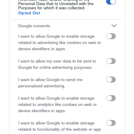
Personal Data that Is Unrelated with the
Purposes for which it was collected.
Συντάξεις Σεπτεμβρίου 2026:
Opted Out
Πότε πληρώνονται οι δικαιούχοι –
Οι ημερομηνίες του e-ΕΦΚΑ
Google consents
06.08.2026 | 21:40
I want to allow Google to enable storage
Σοκ στην Εύβοια με την κοπέλα
related to advertising like cookies on web or
που έπεσε από την γέφυρα: Τα
device identifiers in apps.
νεότερα για την υγεία της
06.08.2026 | 21:20
I want to allow my user data to be sent to
Google for online advertising purposes.
Νεότερα για τη Φωτιά στη Σκύρο:
Κινδύνευσε κτηνοτροφική μονάδα
I want to allow Google to send me
– Νέο βίντεο
personalized advertising.
06.08.2026 | 21:00
I want to allow Google to enable storage
related to analytics like cookies on web or
Καφές: Τα οφέλη της μέτριας
κατανάλωσης σύμφωνα με ειδικό
device identifiers in apps.
στο μικροβίωμα του εντέρου
I want to allow Google to enable storage
06.08.2026 | 21:00
Όλες οι τελευταίες ειδήσεις
related to functionality of the website or app.