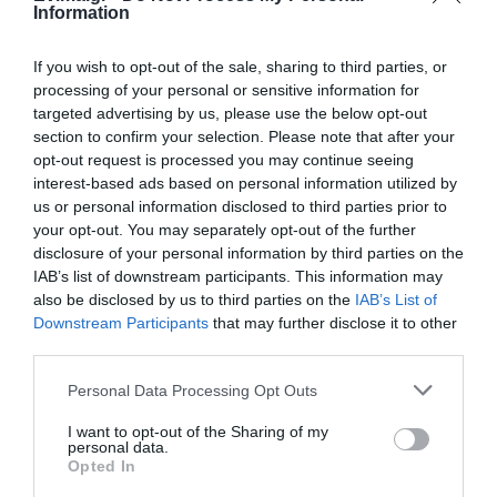
Ελλάδα
Information
και τον
Κόσμο
στο
evima.gr
TAGS:
#SKYROS #
SKYROS TALENTS CUP 2026
If you wish to opt-out of the sale, sharing to third parties, or
ΕΙΔΗΣΕΙΣ ΕΥΒΟΙΑ
ΕΥΒΟΙΑ
ΝΕΑ
processing of your personal or sensitive information for
targeted advertising by us, please use the below opt-out
ΡΟΗ ΕΙΔΗΣΕΩΝ
section to confirm your selection. Please note that after your
opt-out request is processed you may continue seeing
Σε αυτό τον Δήμο της Εύβοιας τα
interest-based ads based on personal information utilized by
έργα δεν κάνουν διακοπές! Που
us or personal information disclosed to third parties prior to
έριξε άσφαλτο ο δήμαρχος
your opt-out. You may separately opt-out of the further
06.08.2026 | 10:30
disclosure of your personal information by third parties on the
IAB’s list of downstream participants. This information may
Μεταμόρφωση του Σωτήρος: Η
also be disclosed by us to third parties on the
IAB’s List of
γιορτή που θα θυμίζει πάντα την
Downstream Participants
that may further disclose it to other
καταστροφική φωτιά στη Βόρεια
third parties.
Εύβοια
06.08.2026 | 10:00
Please note that this website/app uses one or more Google
Personal Data Processing Opt Outs
services and may gather and store information including but
Στα «κάγκελα» οι δάσκαλοι για
not limited to your visit or usage behaviour. You may click to
I want to opt-out of the Sharing of my
τους διορισμούς: «Η Εύβοια δεν
personal data.
grant or deny consent to Google and its third-party tags to
μπορεί να παραμένει αόρατη»
Opted In
use your data for below specified purposes in below Google
06.08.2026 | 09:45