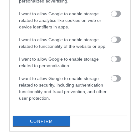
personalized advertising.
Εορτολόγιο: Ποιοι γιορτάζουν
σήμερα, Πέμπτη 6 Αυγούστου
I want to allow Google to enable storage
06.08.2026 | 08:30
related to analytics like cookies on web or
device identifiers in apps.
Καιρός: Ανεβαίνει από σήμερα ο
I want to allow Google to enable storage
υδράργυρος στην Εύβοια!
related to functionality of the website or app.
Επιμένουν τα μποφόρ
Α. Ο. Χαλκίς: Στον
Ευρώπη: Οι αντίπαλοι
αγιασμό ο
Παναθηναϊκού και
06.08.2026 | 08:15
I want to allow Google to enable storage
Μητροπολίτης – Η
ΠΑΟΚ στα
related to personalization.
κίνηση του κ.
προκριματικά
Δύσκολες οι επόμενες ώρες στην
Χρυσόστομου μέσα στο
Εύβοια: Δείτε τι ανακοινώθηκε –
γήπεδο που συγκίνησε
I want to allow Google to enable storage
Προσοχή
(vid)
related to security, including authentication
functionality and fraud prevention, and other
06.08.2026 | 08:00
user protection.
Ενισχύεται το ΕΚΑΒ Μαντουδίου
με δύο ακόμη μόνιμους διασώστες
– Νέο ασθενοφόρο στον τομέα
CONFIRM
05.08.2026 | 22:00
Κοριτσάκι βρέθηκε μόνο στους