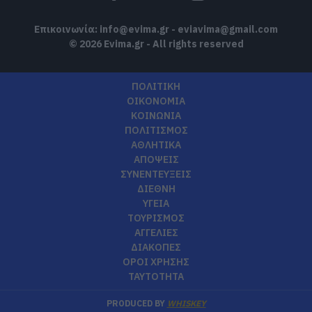
Επικοινωνία:
info@evima.gr
-
eviavima@gmail.com
© 2026 Evima.gr - All rights reserved
ΠΟΛΙΤΙΚΗ
ΟΙΚΟΝΟΜΙΑ
ΚΟΙΝΩΝΙΑ
ΠΟΛΙΤΙΣΜΟΣ
ΑΘΛΗΤΙΚΑ
ΑΠΟΨΕΙΣ
ΣΥΝΕΝΤΕΥΞΕΙΣ
ΔΙΕΘΝΗ
ΥΓΕΙΑ
ΤΟΥΡΙΣΜΟΣ
ΑΓΓΕΛΙΕΣ
ΔΙΑΚΟΠΕΣ
ΟΡΟΙ ΧΡΗΣΗΣ
ΤΑΥΤΟΤΗΤΑ
PRODUCED BY
WHISKEY