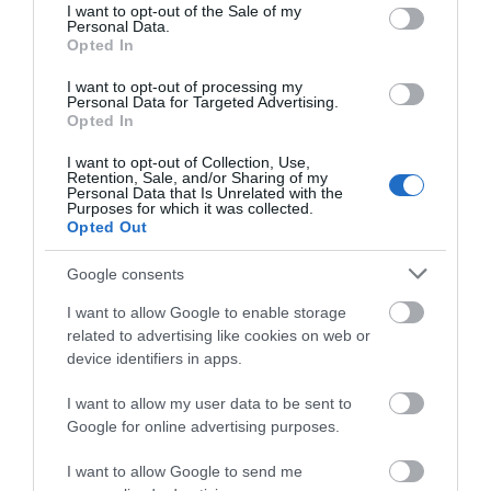
consent section.
I want to opt-out of the Sale of my
Personal Data.
Opted In
Καλοκαίρι στην Εύβοια: Πώς οι
νέοι γέμισαν με κόσμο και φέτος
το χωριό τους!
I want to opt-out of processing my
Personal Data for Targeted Advertising.
06.08.2026 | 09:30
Opted In
I want to opt-out of Collection, Use,
Χωρίς νερό σήμερα αυτές οι
Retention, Sale, and/or Sharing of my
περιοχές της Εύβοιας
Personal Data that Is Unrelated with the
Purposes for which it was collected.
06.08.2026 | 09:15
Opted Out
Google consents
Ποιες περιοχές θα έχουν σήμερα
(6/8) διακοπή ρεύματος στην
I want to allow Google to enable storage
Εύβοια
related to advertising like cookies on web or
06.08.2026 | 09:00
Όλες οι τελευταίες ειδήσεις
device identifiers in apps.
Εύβοια τώρα διακοπή νερού σε
I want to allow my user data to be sent to
αυτή την περιοχή της Αμαρύνθου
Google for online advertising purposes.
ΠΕΡΙΣΣΟΤΕΡΑ ΑΠΟ ΑΘΛΗΤΙΚΑ
06.08.2026 | 08:45
I want to allow Google to send me