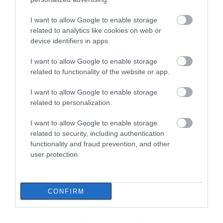
Πέθανε κτηνοτρόφος μετά τη
θανάτωση του κοπαδιού του
I want to allow Google to enable storage
10.08.2026 | 12:00
related to analytics like cookies on web or
device identifiers in apps.
Αυτά τα σχολεία αναβαθμίζονται
I want to allow Google to enable storage
στην Εύβοια – Τι έργα γίνονται –
related to functionality of the website or app.
Δείτε εικόνες
10.08.2026 | 11:40
I want to allow Google to enable storage
related to personalization.
Αύγουστος στην Εύβοια: Τι θα
γίνει αύριο στα σοκάκια αυτού
I want to allow Google to enable storage
χωριού
related to security, including authentication
10.08.2026 | 11:20
functionality and fraud prevention, and other
user protection.
Η Λίμνη Ευβοίας γίνεται σημείο
συνάντησης των γεύσεων της
Στερεάς Ελλάδας
CONFIRM
10.08.2026 | 11:00