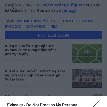
Διαβάστε όλες τις
τελευταίες ειδήσεις
για την
Ελλάδα
και τον
Κόσμο
στο
evima.gr
TAGS:
#ΔΗΜΟΣ #ΚΑΡΥΣΤΟΥ
ΕΙΔΗΣΕΙΣ ΕΥΒΟΙΑ
ΕΥΒΟΙΑΣ
ΚΑΦΗΡΕΑΣ
ΝΕΑ
ΡΟΗ ΕΙΔΗΣΕΩΝ
Αυτή η ομάδα της Εύβοιας
ανακοίνωσε ακόμα δύο νέες
μεταγραφές
10.08.2026 | 15:40
Αυτοί είναι οι νέοι εντεταλμένοι
δημοτικοί σύμβουλοι του Δήμου
Χαλκιδέων
10.08.2026 | 15:20
Νέα τραγωδία σε παραλία της
Εύβοιας: Πέθανε 62χρονος
Evima.gr -
Do Not Process My Personal
10.08.2026 | 15:00