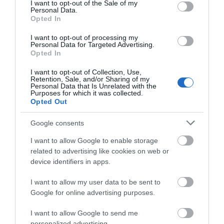
consent section.
I want to opt-out of the Sale of my
Personal Data.
Προσοχή στις μεταφορές με IRIS:
Opted In
Δείτε τι ανακοινώθηκε σήμερα
I want to opt-out of processing my
10.08.2026 | 13:20
Personal Data for Targeted Advertising.
Opted In
Πού θα γίνει το επόμενο πανηγύρι
I want to opt-out of Collection, Use,
στην Εύβοια με τη Μαρία Νομικού
Retention, Sale, and/or Sharing of my
Personal Data that Is Unrelated with the
Purposes for which it was collected.
10.08.2026 | 13:00
Opted Out
Google consents
e-ΕΦΚΑ και ΔΥΠΑ: Ποιοι θα
πάρουν λεφτά τις επόμενες
ημέρες
I want to allow Google to enable storage
related to advertising like cookies on web or
10.08.2026 | 12:40
device identifiers in apps.
Κόκκινος συναγερμός για φωτιά
I want to allow my user data to be sent to
σήμερα στην Εύβοια – Προσοχή
Google for online advertising purposes.
10.08.2026 | 12:20
I want to allow Google to send me
personalized advertising.