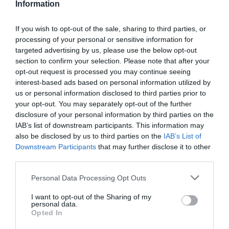
Information
If you wish to opt-out of the sale, sharing to third parties, or
Στην Κύμη ο Θανάσης Ζεμπίλης
για την 7η Έκθεση Τοπικών
processing of your personal or sensitive information for
Προϊόντων και Χειροτεχνίας
targeted advertising by us, please use the below opt-out
section to confirm your selection. Please note that after your
10.08.2026 | 14:40
opt-out request is processed you may continue seeing
interest-based ads based on personal information utilized by
Εύβοια: Έκαιγε σκουπίδια και του
ήρθε… «καυτό» πρόστιμο 2.625
us or personal information disclosed to third parties prior to
ευρώ
your opt-out. You may separately opt-out of the further
disclosure of your personal information by third parties on the
10.08.2026 | 14:20
IAB’s list of downstream participants. This information may
also be disclosed by us to third parties on the
IAB’s List of
Πέθανε ο γνωστός συγγραφέας
Downstream Participants
that may further disclose it to other
Στέλιος Ράμφος
third parties.
10.08.2026 | 14:00
Please note that this website/app uses one or more Google
Personal Data Processing Opt Outs
Όλες οι τελευταίες ειδήσεις
services and may gather and store information including but
Πένθος στην Εύβοια: Γυναίκα
not limited to your visit or usage behaviour. You may click to
I want to opt-out of the Sharing of my
έχασε τη ζωή της
personal data.
grant or deny consent to Google and its third-party tags to
Opted In
10.08.2026 | 13:40
use your data for below specified purposes in below Google
ΠΕΡΙΣΣΟΤΕΡΑ ΑΠΟ ΔΙΑΚΟΠΕΣ