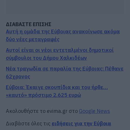
ΔΙΑΒΑΣΤΕ ΕΠΙΣΗΣ
Αυτή η ομάδα της Εύβοιας ανακοίνωσε ακόμα
δύο νέες μεταγραφές
Αυτοί είναι οι νέοι εντεταλμένοι δημοτικοί
σύμβουλοι του Δήμου Χαλκιδέων
Νέα τραγωδία σε παραλία της Εύβοιας: Πέθανε
62χρονος
Εύβοια: Έκαιγε σκουπίδια και του ήρθε…
«καυτό» πρόστιμο 2.625 ευρώ
Ακολουθήστε το evima.gr στο
Google News
Διαβάστε όλες τις
ειδήσεις για την Εύβοια