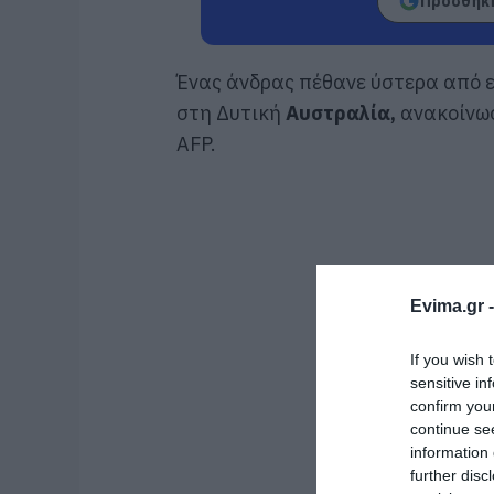
Προσθήκη
Ένας άνδρας πέθανε ύστερα από 
στη Δυτική
Αυστραλία,
ανακοίνωσ
AFP.
Evima.gr 
If you wish 
sensitive in
confirm you
continue se
information 
further disc