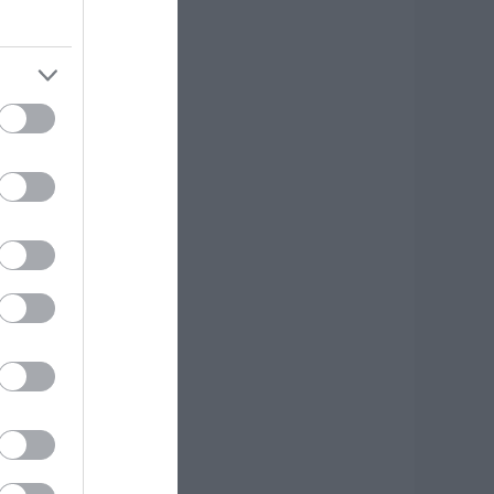
ροσοχή σήμερα
την Εύβοια:
ψηλός κίνδυνος
υρκαγιάς! Τι
παγορεύεται από
ην Πολιτική
ροστασία
.08.2026 | 08:00
εγάλο πανηγύρι
την Εύβοια:
λημμύρισε με
όσμο η Φαράκλα
pics&vid)
.08.2026 | 00:59