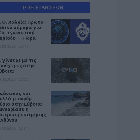
ΡΟΗ ΕΙΔΗΣΕΩΝ
. Ο. Χαλκίς: Πρώτο
ιλικό σήμερα για
έα αγωνιστική
ερίοδο – Η ώρα
.08.2026 | 12:40
ι γίνεται με τις
σούχτρες στην
ύβοια;
.08.2026 | 12:20
αύσωνας και
ολλά μποφόρ
ύριο στην Εύβοια!
υνεδρίασε η
πιτροπή εκτίμησης
ινδύνου
.08.2026 | 12:00