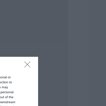
ύβοια: «Πλιάτσικο»
ε έργο ανάπλασης
αραλίας – Η
αταγγελία που
ροκαλεί
ντιδράσεις
.08.2026 | 10:20
ωρίς Internet τώρα
υτό το χωριό της
ύβοιας
.08.2026 | 10:00
ύβοια: Διακοπή
εύματος αύριο
ολλές περιοχές-
ίνακας
sonal or
ection to
.08.2026 | 09:40
ou may
 personal
ρχισε τις διακοπές
 Μητσοτάκης:
out of the
αγητό και κρασί
 downstream
ε γνωστό στέκι