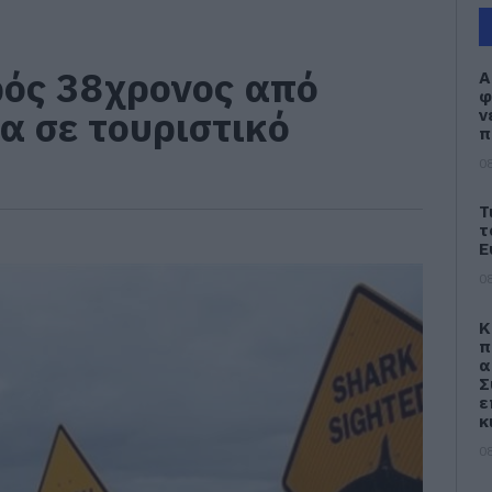
ρός 38χρονος από
Α
φ
α σε τουριστικό
ν
π
08
Τ
τ
Ε
08
Κ
π
α
Σ
ε
κ
08