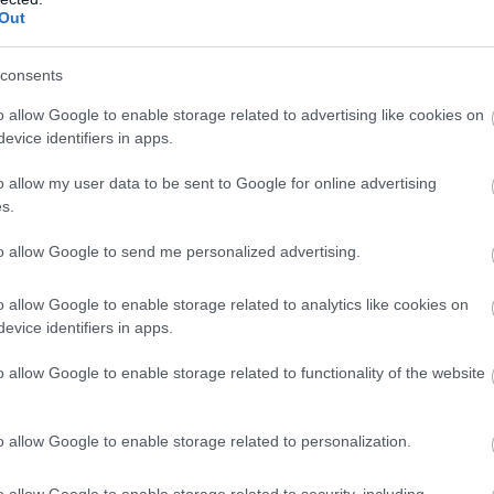
λεσε τους επισκέπτες αυτού του
Out
ρισμού να δείξουν “αυξημένη επαγρύπνηση”.
Π
σ
consents
Υ
μη επίθεση καρχαρία στη Δυτική Αυστραλία
π
α
o allow Google to enable storage related to advertising like cookies on
νας σέρφερ είχε ακρωτηριαστεί στα ανοιχτά
τ
evice identifiers in apps.
Π
o allow my user data to be sent to Google for online advertising
08
s.
Μ
σ
to allow Google to send me personalized advertising.
Π
κ
(
o allow Google to enable storage related to analytics like cookies on
evice identifiers in apps.
08
o allow Google to enable storage related to functionality of the website
o allow Google to enable storage related to personalization.
o allow Google to enable storage related to security, including