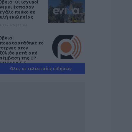
ύβοια: Οι ισχυροί
νεμοι έσπασαν
εγάλο πεύκο σε
υλή εκκλησίας
.08.2026 | 11:40
ύβοια:
ποκαταστάθηκε το
ντερνετ στον
ξύλιθο μετά από
πέμβαση της CP
OMPANY Ε.Ε.
Όλες οι τελευταίες ειδήσεις
.08.2026 | 11:20
θλητικό σωματείο
ης Εύβοιας
ξέδωσε
νακοίνωση για το
ουλευτή Σίμο
εδίκογλου- Τι
ναφέρει
.08.2026 | 11:00