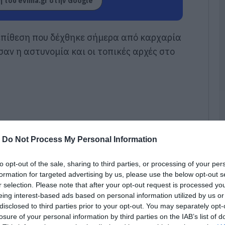
 του evima.gr στην Google
Ε
σ
π
κ
επίθεση που δέχθηκε σήμερα από καρχαρία
π
α
αν η αστυνομία και οι τοπικές αρχές στο
08
Χ
α
Ε
08
Ε
-
Do Not Process My Personal Information
ρ
π
Π
to opt-out of the sale, sharing to third parties, or processing of your per
formation for targeted advertising by us, please use the below opt-out s
08
r selection. Please note that after your opt-out request is processed y
eing interest-based ads based on personal information utilized by us or
Ά
ο
disclosed to third parties prior to your opt-out. You may separately opt-
Φ
losure of your personal information by third parties on the IAB’s list of
σ