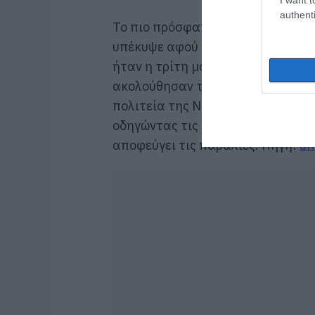
authenti
Το πιο πρόσφατο θύμα καρχαρία σ
υπέκυψε αφού δέχθηκε επίθεση στο
ήταν η τρίτη μοιραία επίθεση στο
ακολούθησαν τρεις ακόμη, που δε
πολιτεία της Νέας Νότιας Ουαλίας
οδηγώντας τις υπηρεσίες πρώτων
αποφεύγει τις παραλίες. Πηγή:
an