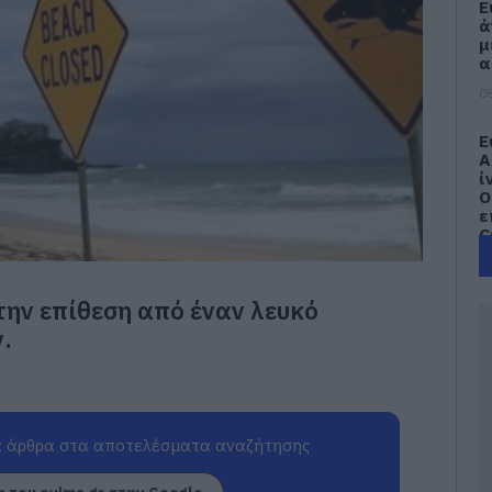
Ε
ά
μ
α
08
Ε
Α
ί
Ο
ε
C
08
την επίθεση από έναν λευκό
Α
τ
.
ε
α
β
Κ
α
 άρθρα στα αποτελέσματα αναζήτησης
08