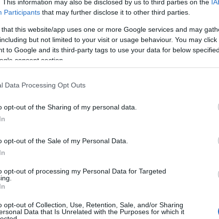
. This information may also be disclosed by us to third parties on the
IA
08
Participants
that may further disclose it to other third parties.
μετά τις 10:00 τοπική ώρα (05:00 ώρα
τνεστ η οποία βρίσκεται ανοιχτά της πόλης
 that this website/app uses one or more Google services and may gath
Σ
including but not limited to your visit or usage behaviour. You may click 
β
μία και εκπρόσωπο της τοπικής πτέρυγας
Ε
 to Google and its third-party tags to use your data for below specifi
t. John Ambulance.
Ό
ogle consent section.
Ρ
τ
η ανάνηψη του άνδρα”, ανέφεραν στην
φ
l Data Processing Opt Outs
αρχές της Δυτικής Αυστραλίας.
08
o opt-out of the Sharing of my personal data.
τονομαστεί ακόμη από τις αρχές,
Ε
In
γ
χθηκε την επίθεση
καρχαρία,
αλλά δεν
Σ
o opt-out of the Sale of my Personal Data.
Α
ετέδωσε επίσης το Reuters επικαλούμενο
In
 οποία προστίθεται ότι ετοιμάζεται μια
08
δικαστή.
to opt-out of processing my Personal Data for Targeted
Κ
ing.
σ
In
Ε
χανιών και Περιφερειακής Ανάπτυξης της
θ
o opt-out of Collection, Use, Retention, Sale, and/or Sharing
ι ένας μεγάλος λευκός καρχαρίας τεσσάρων
ersonal Data that Is Unrelated with the Purposes for which it
08
lected.