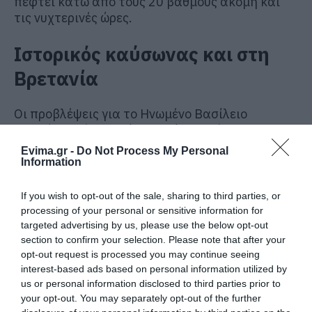
πέφτει κάτω από τους 20 βαθμούς ακόμη και
τις νυχτερινές ώρες.
Ιστορικός καύσωνας και στη
Βρετανία
Οι προβλέψεις για το Ηνωμένο Βασίλειο
αναφέρουν ότι η Τρίτη θα είναι ακόμη
θερμότερη από τη Δευτέρα, με τις θερμοκρασίες
Evima.gr -
Do Not Process My Personal
να ενδέχεται να φτάσουν τους 36 βαθμούς
Information
Κελσίου.
If you wish to opt-out of the sale, sharing to third parties, or
Η Μετεωρολογική Υπηρεσία προειδοποίησε ότι
processing of your personal or sensitive information for
η νοτιοανατολική Αγγλία θα αντιμετωπίσει
targeted advertising by us, please use the below opt-out
εξαιρετικά υψηλές θερμοκρασίες, μία μόλις
section to confirm your selection. Please note that after your
ημέρα μετά την καταγραφή της θερμότερης
opt-out request is processed you may continue seeing
interest-based ads based on personal information utilized by
ημέρας Μαΐου στην ιστορία της χώρας.
us or personal information disclosed to third parties prior to
your opt-out. You may separately opt-out of the further
Το προηγούμενο ρεκόρ για τον Μάιο, που ήταν