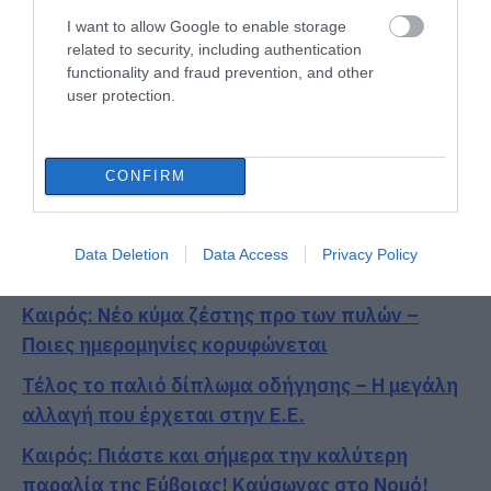
I want to allow Google to enable storage
related to security, including authentication
functionality and fraud prevention, and other
user protection.
CONFIRM
Data Deletion
Data Access
Privacy Policy
ΔΙΑΒΑΣΤΕ ΕΠΙΣΗΣ
Καιρός: Νέο κύμα ζέστης προ των πυλών –
Ποιες ημερομηνίες κορυφώνεται
Τέλος το παλιό δίπλωμα οδήγησης – Η μεγάλη
αλλαγή που έρχεται στην Ε.Ε.
Καιρός: Πιάστε και σήμερα την καλύτερη
παραλία της Εύβοιας! Καύσωνας στο Νομό!