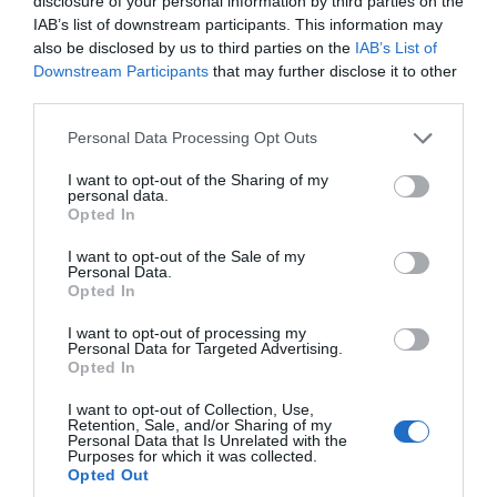
disclosure of your personal information by third parties on the
32,8 βαθμοί Κελσίου και είχε σημειωθεί το
IAB’s list of downstream participants. This information may
1944, ξεπεράστηκε από τους 34,8 βαθμούς που
also be disclosed by us to third parties on the
IAB’s List of
καταγράφηκαν στο Κιού Γκάρντενς.
Downstream Participants
that may further disclose it to other
third parties.
Η βρετανική μετεωρολογική υπηρεσία
χαρακτήρισε τη θερμοκρασία αυτή εξαιρετικά
Please note that this website/app uses one or more Google
Personal Data Processing Opt Outs
ασυνήθιστη ακόμη και για τα μέσα του
services and may gather and store information including but
not limited to your visit or usage behaviour. You may click to
I want to opt-out of the Sharing of my
καλοκαιριού, πόσο μάλλον για τον Μάιο.
personal data.
grant or deny consent to Google and its third-party tags to
Opted In
use your data for below specified purposes in below Google
Παράλληλα, έως και εννέα κομητείες
consent section.
κατέγραψαν νέα τοπικά ρεκόρ θερμοκρασίας,
I want to opt-out of the Sale of my
Personal Data.
ενώ χιλιάδες πολίτες κατευθύνθηκαν σε
Opted In
παραλίες και πάρκα για να απολαύσουν τον
ζεστό καιρό, παρά τις συστάσεις των αρχών για
I want to opt-out of processing my
Personal Data for Targeted Advertising.
αποφυγή της έκθεσης στον ήλιο κατά τις
Opted In
θερμότερες ώρες της ημέρας.
I want to opt-out of Collection, Use,
Retention, Sale, and/or Sharing of my
Τέλος, έκθεση της Ευρωπαϊκής Υπηρεσίας
Personal Data that Is Unrelated with the
Κλιματικής Αλλαγής Copernicus και του
Purposes for which it was collected.
Opted Out
Παγκόσμιου Μετεωρολογικού Οργανισμού