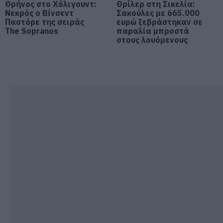
Θρήνος στο Χόλιγουντ:
Θρίλερ στη Σικελία:
06.08.2026 | 09:15
Νεκρός ο Βίνσεντ
Σακούλες με 665.000
Παστόρε της σειράς
ευρώ ξεβράστηκαν σε
The Sopranos
παραλία μπροστά
Ποιες περιοχές θα έχουν σήμερα
στους λουόμενους
(6/8) διακοπή ρεύματος στην
Εύβοια
06.08.2026 | 09:00