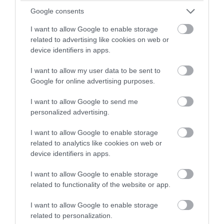
υπογραμμίζει ότι από τη δεκαετία του 1980 η
Google consents
Ευρώπη θερμαίνεται με ρυθμό διπλάσιο από τον
παγκόσμιο μέσο όρο, ενώ τα κύματα καύσωνα
I want to allow Google to enable storage
γίνονται ολοένα πιο συχνά και πιο έντονα
related to advertising like cookies on web or
device identifiers in apps.
σχεδόν σε ολόκληρη την ήπειρο.
I want to allow my user data to be sent to
Google for online advertising purposes.
I want to allow Google to send me
personalized advertising.
I want to allow Google to enable storage
related to analytics like cookies on web or
device identifiers in apps.
I want to allow Google to enable storage
related to functionality of the website or app.
I want to allow Google to enable storage
related to personalization.