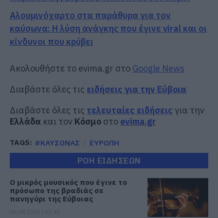
Αλουμινόχαρτο στα παράθυρα για τον
καύσωνα: Η λύση ανάγκης που έγινε viral και οι
κίνδυνοι που κρύβει
Ακολουθήστε το evima.gr στο
Google News
Διαβάστε όλες τις
ειδήσεις για την Εύβοια
Διαβάστε όλες τις
τελευταίες ειδήσεις
για την
Ελλάδα
και τον
Κόσμο
στο
evima.gr
TAGS:
#ΚΑΥΣΩΝΑΣ
ΕΥΡΩΠΗ
ΡΟΗ ΕΙΔΗΣΕΩΝ
Ο μικρός μουσικός που έγινε το
πρόσωπο της βραδιάς σε
πανηγύρι της Εύβοιας
06.08.2026 | 12:45