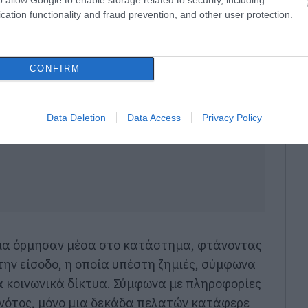
ncaises)
July 2, 2026
cation functionality and fraud prevention, and other user protection.
CONFIRM
Data Deletion
Data Access
Privacy Policy
μα όρμησαν μέσα στο κατάστημα, φτάνοντας
την είσοδο, η οποία υπέστη ζημιές, σύμφωνα
α κοινωνικά δίκτυα. Σύμφωνα με πληροφορίες
ονότος, μόνο μια δεκάδα πελατών κατάφερε