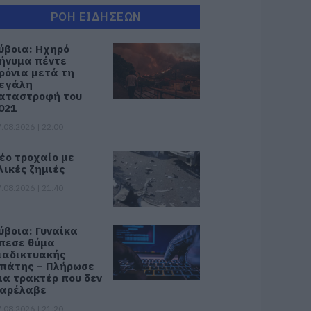
ΡΟΗ ΕΙΔΗΣΕΩΝ
ύβοια: Ηχηρό
ήνυμα πέντε
ρόνια μετά τη
εγάλη
αταστροφή του
021
.08.2026 | 22:00
έο τροχαίο με
λικές ζημιές
.08.2026 | 21:40
ύβοια: Γυναίκα
πεσε θύμα
ιαδικτυακής
πάτης – Πλήρωσε
ια τρακτέρ που δεν
αρέλαβε
.08.2026 | 21:20