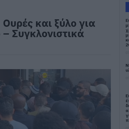
 Ουρές και ξύλο για
Ε
μ
ό – Συγκλονιστικά
χ
μ
κ
2
07
Ν
υ
07
Ε
έ
δ
α
γ
π
07