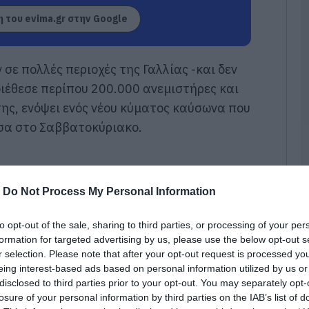
γ
 του evima.gr στην Google
07
Μ
ν
σε πολλές περιοχές της Γαλλίας -και δεν
σ
διέθεσε περίπου 200.000 ανεμιστήρες και
α
φ
ης, ενόψει ενός νέου κύματος καύσωνα που
07
έσα στο Σαββατοκύριακο.
Ρ
σ
τ
σ
-
Do Not Process My Personal Information
ε
07
to opt-out of the sale, sharing to third parties, or processing of your per
formation for targeted advertising by us, please use the below opt-out s
Ν
r selection. Please note that after your opt-out request is processed y
ε
eing interest-based ads based on personal information utilized by us or
σ
δ
disclosed to third parties prior to your opt-out. You may separately opt-
losure of your personal information by third parties on the IAB’s list of
07