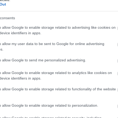
κ
Out
Π
os dans plusieurs magasins
#Lidl
de France
07
nte de 200.000 ventilateurs et climatiseurs.
consents
heures. Des entrées ont été forcées par
Ε
o allow Google to enable storage related to advertising like cookies on
ZjhiJ
ο
ε
evice identifiers in apps.
έ
o allow my user data to be sent to Google for online advertising
07
s.
to allow Google to send me personalized advertising.
o allow Google to enable storage related to analytics like cookies on
evice identifiers in apps.
o allow Google to enable storage related to functionality of the website
o allow Google to enable storage related to personalization.
o allow Google to enable storage related to security, including