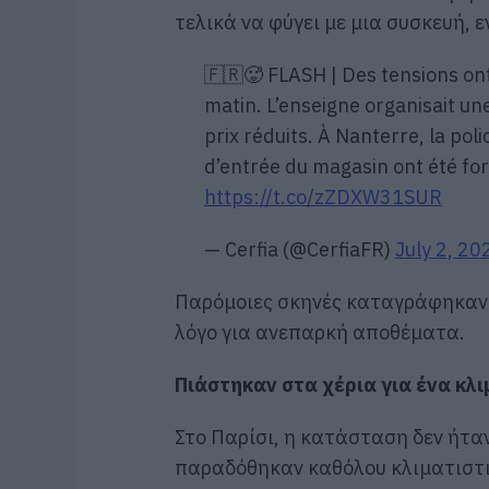
τελικά να φύγει με μια συσκευή, 
🇫🇷🥵 FLASH | Des tensions ont
matin. L’enseigne organisait une
prix réduits. À Nanterre, la pol
d’entrée du magasin ont été for
https://t.co/zZDXW31SUR
— Cerfia (@CerfiaFR)
July 2, 20
Παρόμοιες σκηνές καταγράφηκαν 
λόγο για ανεπαρκή αποθέματα.
Πιάστηκαν στα χέρια για ένα κλι
Στο Παρίσι, η κατάσταση δεν ήτα
παραδόθηκαν καθόλου κλιματιστι