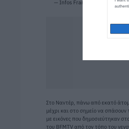
— Infos Françaises (@InfosFra
authenti
Στο Ναντέρ, πάνω από εκατό άτο
μέχρι και στο σημείο να σπάσουν 
με εικόνες που δημοσιεύτηκαν στ
του BFMTV από τον τόπο του γεγ