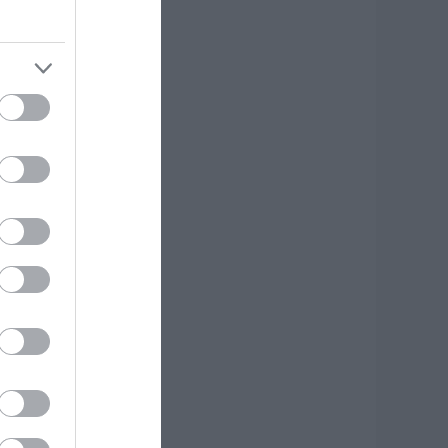
ατεδαφιστέα στο
όρτο Γερμενό
.08.2026 | 17:40
ύβοια: Αυτός είναι
 36χρονος
πιχειρηματίας πού
χασε την ζωή του
.08.2026 | 17:20