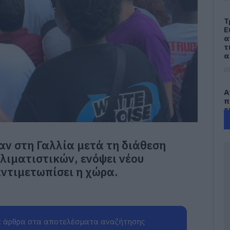
Τ
Ε
α
τ
α
07
Α
π
τ
ε
07
ν στη Γαλλία μετά τη διάθεση
Π
λιματιστικών, ενόψει νέου
π
ντιμετωπίσει η χώρα.
σ
Α
07
Δ
 άρθρα στα αποτελέσματα αναζήτησης
Δ