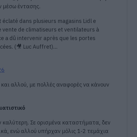
εν μέσω έντασης.
 éclaté dans plusieurs magasins Lidl e
 vente de climatiseurs et ventilateurs à
ice a dû intervenir après que les portes
cées. (🎥 Luc Auffret)…
26
και αλλού, με πολλές αναφορές να κάνουν
ματιστικό
ν καλύτερη. Σε ορισμένα καταστήματα, δεν
κά, ενώ αλλού υπήρχαν μόλις 1-2 τεμάχια