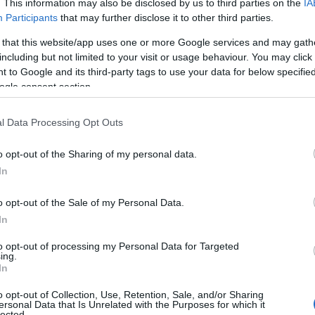
. This information may also be disclosed by us to third parties on the
IA
Participants
that may further disclose it to other third parties.
Α
Ε
 that this website/app uses one or more Google services and may gath
δ
including but not limited to your visit or usage behaviour. You may click 
ατοντάδες καταναλωτές είχαν σχηματίσει
α
 to Google and its third-party tags to use your data for below specifi
ίζοντας να προλάβουν ένα από τα
07
ogle consent section.
ει η γαλλική εφημερίδα Parisien.
Τ
ε
l Data Processing Opt Outs
ιμες ποσότητες εξαντλήθηκαν μέσα σε λίγα
ε
5
ές ουρές και έντονη δυσαρέσκεια.
o opt-out of the Sharing of my personal data.
07
In
αλλία
Β
o opt-out of the Sale of my Personal Data.
ε
ος, καθώς η ζήτηση για συστήματα ψύξης
τ
In
έ
 θερμοκρασιών. Πολλοί καταναλωτές
to opt-out of processing my Personal Data for Targeted
07
ing.
ους στα social media, με βίντεο που δείχνουν
In
 αγοραστές να προσπαθούν να εξασφαλίσουν
Α
κ
o opt-out of Collection, Use, Retention, Sale, and/or Sharing
επενέβη και η αστυνομία.
κ
ersonal Data that Is Unrelated with the Purposes for which it
lected.