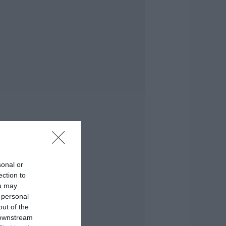
ια τις φωτιές
.08.2026 | 20:00
ητέρα και γιος οι
εκροί από τη
ύγκρουση
υτοκινήτου με
ορτηγό
.08.2026 | 19:40
άγισαν καρδιές
την Εύβοια: Το
ελευταίο «αντίο»
τον 36χρονο
πιχειρηματία
.08.2026 | 19:10
sonal or
ection to
έο επίδομα 600
ou may
υρώ για
 personal
πουδαστές: Οι
ικαιούχοι
out of the
 downstream
.08.2026 | 19:00