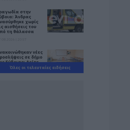
ραγωδία στην
ύβοια: Άνδρας
νασύρθηκε χωρίς
ις αισθήσεις του
πό τη θάλασσα
.08.2026 | 20:57
νακοινώθηκαν νέες
ροσλήψεις σε δήμο
ης Εύβοιας: Δείτε
δώ
Όλες οι τελευταίες ειδήσεις
.08.2026 | 20:40
οιοι και γιατί θα
άρουν διπλάσια
ύνταξη τον
ύγουστο
.08.2026 | 20:20
είτε τι έκανε
ήμος της Εύβοιας