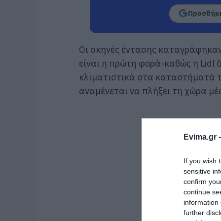
Προσθήκη
Οι σκηνές έντασης καταγράφηκαν 
είναι η πρώτη φορά-καθώς η Lidl 
κλιματιστικά στα καταστήματά τ
αναμένεται να πλήξει τη χώρα μ
Evima.gr 
If you wish 
sensitive in
confirm you
continue se
information 
further disc