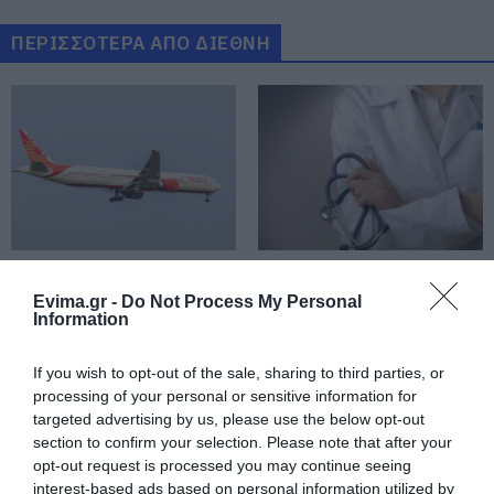
Κινδύνευσε κτηνοτροφική μονάδα
– Νέο βίντεο
ΠΕΡΙΣΣΟΤΕΡΑ ΑΠΟ ΔΙΕΘΝΗ
06.08.2026 | 21:00
Καφές: Τα οφέλη της μέτριας
κατανάλωσης σύμφωνα με ειδικό
στο μικροβίωμα του εντέρου
06.08.2026 | 21:00
«Ανάσα» για τους αγρότες στην
Εύβοια: Ολοκληρώθηκε μεγάλο
έργο
Τρόμος σε πτήση της
Βρετανία: Σε εξάμηνη
Air India: Το
διαθεσιμότητα
06.08.2026 | 20:40
Evima.gr -
Do Not Process My Personal
αεροσκάφος έχασε
Έλληνας γιατρός του
Information
απότομα ύψος – 17
NHS για ανάρμοστη
Ο λόγος που τηγανίζουμε ψάρια
τραυματίες
σεξουαλική
του Σωτήρος – Πως θα κάνετε το
συμπεριφορά
If you wish to opt-out of the sale, sharing to third parties, or
τέλειο μαγείρεμα
processing of your personal or sensitive information for
06.08.2026 | 20:20
targeted advertising by us, please use the below opt-out
section to confirm your selection. Please note that after your
Θρήνος στην Εύβοια: Έφυγε από
opt-out request is processed you may continue seeing
τη ζωή ο 37χρονος που είχε
interest-based ads based on personal information utilized by