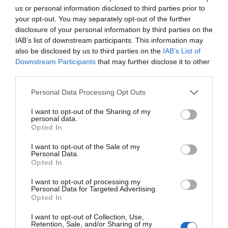
τροχαίο με αγριογούρουνο
us or personal information disclosed to third parties prior to
06.08.2026 | 20:20
your opt-out. You may separately opt-out of the further
disclosure of your personal information by third parties on the
IAB’s list of downstream participants. This information may
Σοκαριστικό βίντεο:
Νέο σοβαρό τροχαίο στην Εύβοια:
Η Γη ίσως τελικά να μην
Τούμπαρε αυτοκίνητο
Αρκούδα γκρίζλι
καταστραφεί από τον
also be disclosed by us to third parties on the
IAB’s List of
αρπάζει ψάρι λίγα
Ήλιο – Τι δείχνει νέα
Downstream Participants
that may further disclose it to other
06.08.2026 | 20:00
εκατοστά από ψαρά
επιστημονική μελέτη
third parties.
Please note that this website/app uses one or more Google
Personal Data Processing Opt Outs
Έσπασαν πιάτα στο κεφάλι του
services and may gather and store information including but
Αταμάν – Βίντεο από τη Σύμη
not limited to your visit or usage behaviour. You may click to
I want to opt-out of the Sharing of my
06.08.2026 | 19:40
personal data.
grant or deny consent to Google and its third-party tags to
Opted In
use your data for below specified purposes in below Google
consent section.
I want to opt-out of the Sale of my
Φωτιά στη Σκύρο: Συνεχίζει να
Personal Data.
καίει στο Νησί, συγκλονιστική
Opted In
μαρτυρία – Νέες εικόνες και
Θρήνος στο Χόλιγουντ:
Θρίλερ στη Σικελία:
βίντεο
Νεκρός ο Βίνσεντ
Σακούλες με 665.000
I want to opt-out of processing my
Παστόρε της σειράς
ευρώ ξεβράστηκαν σε
Personal Data for Targeted Advertising.
06.08.2026 | 19:40
The Sopranos
παραλία μπροστά
Opted In
στους λουόμενους
Ξεκινάει τεράστιο έργο αξίας
I want to opt-out of Collection, Use,
2.425.000€ στην Εύβοια – Δείτε
Retention, Sale, and/or Sharing of my
πού