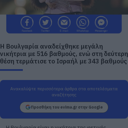
Facebook
Twitter
E-mail
WhatsApp
Messenger
Η Βουλγαρία αναδείχθηκε μεγάλη
νικήτρια με 516 βαθμούς, ενώ στη δεύτερη
θέση τερμάτισε το Ισραήλ με 343 βαθμούς
Ανακαλύψτε περισσότερα άρθρα στα αποτελέσματα
αναζήτησης
Προσθήκη του evima.gr στην Google
Η Βουλγαρία είναι η νικήτρια της φετινής