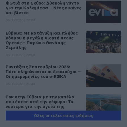
Φωτιά στη Σκύρο: Δύσκολη νύχτα
για την Καλαμίτσα – Νέες εικόνες
και βίντεο
06.08.2026 | 22:04
Εύβοια: Με κατάνυξη και πλήθος
κόσμου η μεγάλη γιορτή στους
Ωρεούς – Παρών ο Θανάσης
Ζεμπίλης
06.08.2026 | 22:00
Συντάξεις Σεπτεμβρίου 2026:
Πότε πληρώνονται οι δικαιούχοι –
Οι ημερομηνίες του e-ΕΦΚΑ
06.08.2026 | 21:40
Σοκ στην Εύβοια με την κοπέλα
που έπεσε από την γέφυρα: Τα
νεότερα για την υγεία της
06.08.2026 | 21:20
Όλες οι τελευταίες ειδήσεις
Νεότερα για τη Φωτιά στη Σκύρο: