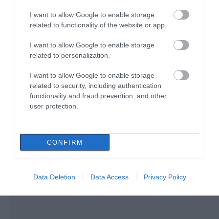
I want to allow Google to enable storage
Ο μικρός μουσικός που έγινε το
πρόσωπο της βραδιάς σε
related to functionality of the website or app.
πανηγύρι της Εύβοιας
I want to allow Google to enable storage
06.08.2026 | 12:45
related to personalization.
Ελλάδα: Νέες επενδύσεις 1 δισ.
I want to allow Google to enable storage
έως το 2028 για την Ενέργεια
related to security, including authentication
06.08.2026 | 12:30
Θρήνος στο Χόλιγουντ:
Θρίλερ στη Σικελία:
functionality and fraud prevention, and other
Νεκρός ο Βίνσεντ
Σακούλες με 665.000
user protection.
Παστόρε της σειράς
ευρώ ξεβράστηκαν σε
The Sopranos
παραλία μπροστά
Θλίψη στην Εύβοια: Άνδρας έχασε
στους λουόμενους
την ζωή του
06.08.2026 | 12:15
CONFIRM
Data Deletion
Data Access
Privacy Policy