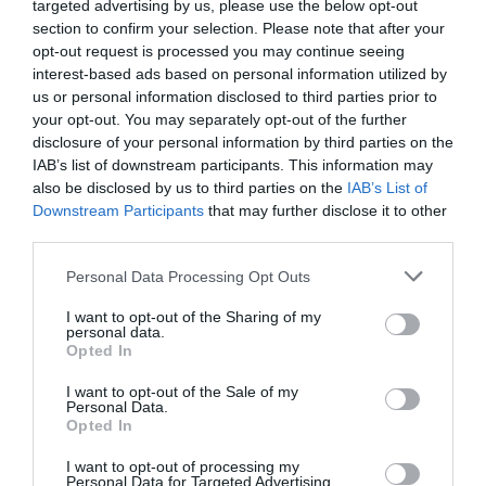
targeted advertising by us, please use the below opt-out
06.08.2026 | 14:45
section to confirm your selection. Please note that after your
opt-out request is processed you may continue seeing
interest-based ads based on personal information utilized by
Απόψε πάμε όλοι στα Άνω Στύρα
us or personal information disclosed to third parties prior to
της Εύβοιας!
your opt-out. You may separately opt-out of the further
06.08.2026 | 14:30
disclosure of your personal information by third parties on the
IAB’s list of downstream participants. This information may
also be disclosed by us to third parties on the
IAB’s List of
Σε αυτή την περιοχή της Εύβοιας
Downstream Participants
that may further disclose it to other
θα γίνει σήμερα πανηγύρι
third parties.
06.08.2026 | 14:15
Please note that this website/app uses one or more Google
Personal Data Processing Opt Outs
Όλες οι τελευταίες ειδήσεις
services and may gather and store information including but
not limited to your visit or usage behaviour. You may click to
I want to opt-out of the Sharing of my
Έρχεται το 9ο Αλιβεριώτικο
personal data.
Αντάμωμα! Πότε και πού θα γίνει
grant or deny consent to Google and its third-party tags to
Opted In
use your data for below specified purposes in below Google
06.08.2026 | 14:00
ΠΕΡΙΣΣΟΤΕΡΑ ΑΠΟ ΔΙΕΘΝΗ
consent section.
I want to opt-out of the Sale of my
Personal Data.
Opted In
Οταν ο Άγιος Ιωάννης ο Ρώσσος
έσωσε μια ολόκληρη περιοχή της
I want to opt-out of processing my
Εύβοιας από την φωτιά
Personal Data for Targeted Advertising.