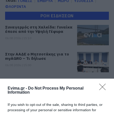
TAGS:
ΓΟΝΕΙΣ
ΕΜΒΡΥΑ
ΜΩΡΟ
ΥΙΟΘΕΣΙΑ
ΦΛΟΡΙΝΤΑ
ΡΟΗ ΕΙΔΗΣΕΩΝ
Συναγερμός στη Χαλκίδα: Γυναίκα
έπεσε από την Υψηλή Γέφυρα
06.08.2026 | 15:10
Στην ΑΑΔΕ ο Μητσοτάκης για το
myAGRO – Τι δήλωσε
06.08.2026 | 15:00
Φωτιά τώρα στη Σκύρο
06.08.2026 | 14:45
Evima.gr -
Do Not Process My Personal
Information
If you wish to opt-out of the sale, sharing to third parties, or
Πασίγνωστο κοσμηματοπωλείο
processing of your personal or sensitive information for
έπιασε φωτιά στην Εύβοια