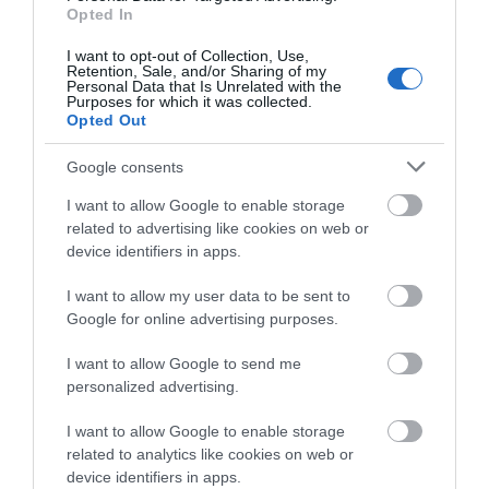
Opted In
06.08.2026 | 13:45
I want to opt-out of Collection, Use,
Νεότερα για τη φωτιά σε
Retention, Sale, and/or Sharing of my
εμπορικό κατάστημα στη Χαλκίδα
Personal Data that Is Unrelated with the
Purposes for which it was collected.
06.08.2026 | 13:45
Τρόμος σε πτήση της
Βρετανία: Σε εξάμηνη
Opted Out
Air India: Το
διαθεσιμότητα
αεροσκάφος έχασε
Έλληνας γιατρός του
Google consents
απότομα ύψος – 17
NHS για ανάρμοστη
Καλοκαίρι στην Εύβοια χωρίς
τραυματίες
σεξουαλική
«Ταβέρνα Ξενύχτη» δεν γίνεται!
I want to allow Google to enable storage
συμπεριφορά
Χρόνια τώρα αυθεντικές γεύσεις!
related to advertising like cookies on web or
06.08.2026 | 13:30
device identifiers in apps.
Σοκ στην Εύβοια: Κουκουλοφόρος
I want to allow my user data to be sent to
εισέβαλε στο σπίτι – Στιγμές
Google for online advertising purposes.
τρόμου για γυναίκα
06.08.2026 | 13:15
I want to allow Google to send me
personalized advertising.
Χαλκίδα τώρα φωτιά σε εμπορικό
Σοκαριστικό βίντεο:
Η Γη ίσως τελικά να μην
κατάστημα
I want to allow Google to enable storage
Αρκούδα γκρίζλι
καταστραφεί από τον
related to analytics like cookies on web or
06.08.2026 | 13:00
αρπάζει ψάρι λίγα
Ήλιο – Τι δείχνει νέα
device identifiers in apps.
εκατοστά από ψαρά
επιστημονική μελέτη