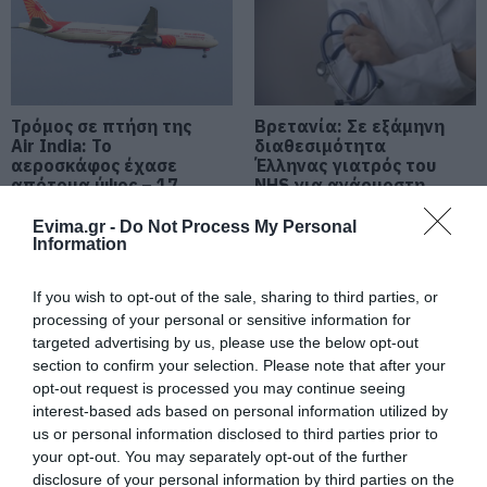
έργο
06.08.2026 | 20:40
Ο λόγος που τηγανίζουμε ψάρια
του Σωτήρος – Πως θα κάνετε το
τέλειο μαγείρεμα
Τρόμος σε πτήση της
Βρετανία: Σε εξάμηνη
Air India: Το
διαθεσιμότητα
06.08.2026 | 20:20
αεροσκάφος έχασε
Έλληνας γιατρός του
απότομα ύψος – 17
NHS για ανάρμοστη
Θρήνος στην Εύβοια: Έφυγε από
τραυματίες
σεξουαλική
τη ζωή ο 37χρονος που είχε
συμπεριφορά
Evima.gr -
Do Not Process My Personal
τροχαίο με αγριογούρουνο
Information
06.08.2026 | 20:20
If you wish to opt-out of the sale, sharing to third parties, or
Νέο σοβαρό τροχαίο στην Εύβοια:
processing of your personal or sensitive information for
Τούμπαρε αυτοκίνητο
targeted advertising by us, please use the below opt-out
section to confirm your selection. Please note that after your
06.08.2026 | 20:00
opt-out request is processed you may continue seeing
interest-based ads based on personal information utilized by
Σοκαριστικό βίντεο:
Έσπασαν πιάτα στο κεφάλι του
Η Γη ίσως τελικά να μην
us or personal information disclosed to third parties prior to
Αταμάν – Βίντεο από τη Σύμη
Αρκούδα γκρίζλι
καταστραφεί από τον
your opt-out. You may separately opt-out of the further
αρπάζει ψάρι λίγα
Ήλιο – Τι δείχνει νέα
disclosure of your personal information by third parties on the
06.08.2026 | 19:40