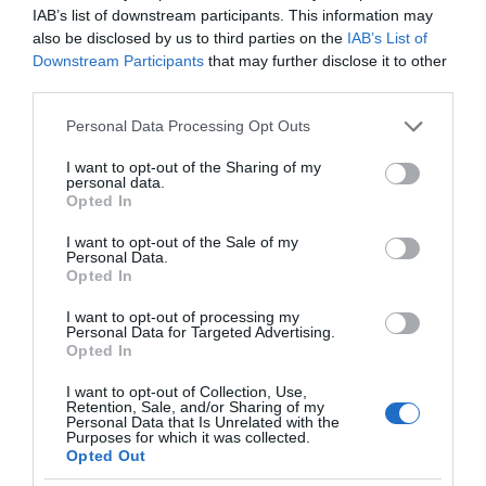
εκατοστά από ψαρά
επιστημονική μελέτη
IAB’s list of downstream participants. This information may
also be disclosed by us to third parties on the
IAB’s List of
Φωτιά στη Σκύρο: Συνεχίζει να
Downstream Participants
that may further disclose it to other
καίει στο Νησί, συγκλονιστική
third parties.
μαρτυρία – Νέες εικόνες και
βίντεο
Please note that this website/app uses one or more Google
Personal Data Processing Opt Outs
services and may gather and store information including but
06.08.2026 | 19:40
not limited to your visit or usage behaviour. You may click to
I want to opt-out of the Sharing of my
personal data.
Ξεκινάει τεράστιο έργο αξίας
grant or deny consent to Google and its third-party tags to
Opted In
2.425.000€ στην Εύβοια – Δείτε
use your data for below specified purposes in below Google
Θρήνος στο Χόλιγουντ:
Θρίλερ στη Σικελία:
πού
Νεκρός ο Βίνσεντ
Σακούλες με 665.000
consent section.
I want to opt-out of the Sale of my
Παστόρε της σειράς
ευρώ ξεβράστηκαν σε
Personal Data.
06.08.2026 | 19:20
The Sopranos
παραλία μπροστά
Opted In
στους λουόμενους
Ο μεγαλύτερος αυτοκινητόδρομος
I want to opt-out of processing my
της Ευρώπης κατασκευάζεται
Personal Data for Targeted Advertising.
στην Ελλάδα – Πού θα γίνει
Opted In
06.08.2026 | 19:00
I want to opt-out of Collection, Use,
Retention, Sale, and/or Sharing of my
Personal Data that Is Unrelated with the
Purposes for which it was collected.
Opted Out