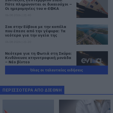
Πότε πληρώνονται οι δικαιούχοι –
Οι ημερομηνίες του e-ΕΦΚΑ
06.08.2026 | 21:40
Σοκ στην Εύβοια με την κοπέλα
που έπεσε από την γέφυρα: Τα
νεότερα για την υγεία της
06.08.2026 | 21:20
Νεότερα για τη Φωτιά στη Σκύρο:
Κινδύνευσε κτηνοτροφική μονάδα
– Νέο βίντεο
06.08.2026 | 21:00
Όλες οι τελευταίες ειδήσεις
Καφές: Τα οφέλη της μέτριας
κατανάλωσης σύμφωνα με ειδικό
στο μικροβίωμα του εντέρου
ΠΕΡΙΣΣΟΤΕΡΑ ΑΠΟ ΔΙΕΘΝΗ
06.08.2026 | 21:00
«Ανάσα» για τους αγρότες στην
Εύβοια: Ολοκληρώθηκε μεγάλο