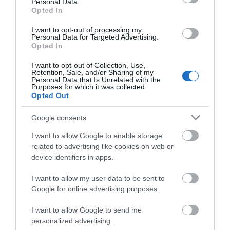
Personal Data.
Σιωπηλό «θηρίο» σε λιμάνι της Εύβοιας: Το
Opted In
Γιγαντιαίο κρουαζιερόπλοιο που προκάλεσε
I want to opt-out of processing my
εντύπωση
Personal Data for Targeted Advertising.
Opted In
26.12.2025 | 12:40
I want to opt-out of Collection, Use,
Retention, Sale, and/or Sharing of my
Personal Data that Is Unrelated with the
Purposes for which it was collected.
Opted Out
Google consents
I want to allow Google to enable storage
related to advertising like cookies on web or
device identifiers in apps.
I want to allow my user data to be sent to
Υπερπολυτελές κρουαζιερόπλοιο «έδεσε»
Google for online advertising purposes.
σε λιμάνι της Εύβοιας – Εικόνες
13.10.2025 | 16:15
I want to allow Google to send me
personalized advertising.