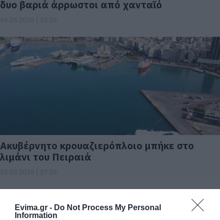
δυο βαριά άρρωστοι από χανταϊό
04.05.2026 | 20:20
Ακυβέρνητο κρουαζιερόπλοιο μπήκε στο
λιμάνι του Πειραιά
15.02.2026 | 17:20
Evima.gr -
Do Not Process My Personal
Information