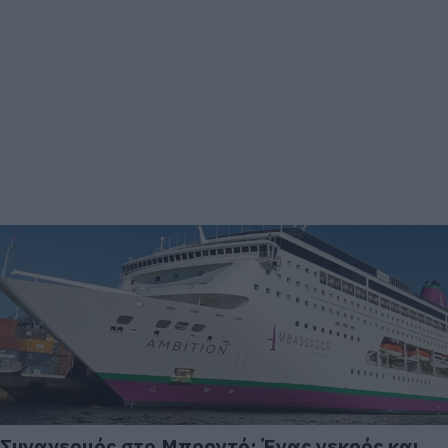
Συναγερμός στο Μπορντό: Ένας νεκρός και