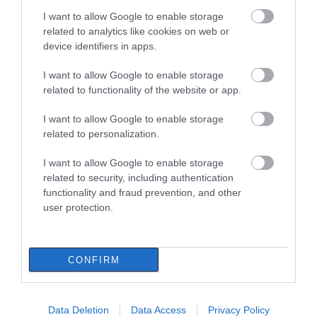
I want to allow Google to enable storage
related to analytics like cookies on web or
device identifiers in apps.
I want to allow Google to enable storage
related to functionality of the website or app.
I want to allow Google to enable storage
related to personalization.
Αυτό είναι το εντυπωσιακό
I want to allow Google to enable storage
κρουαζιερόπλοιο που κατέπλευσε στη
related to security, including authentication
Σκύρο
functionality and fraud prevention, and other
25.04.2025 | 13:45
user protection.
CONFIRM
Data Deletion
Data Access
Privacy Policy