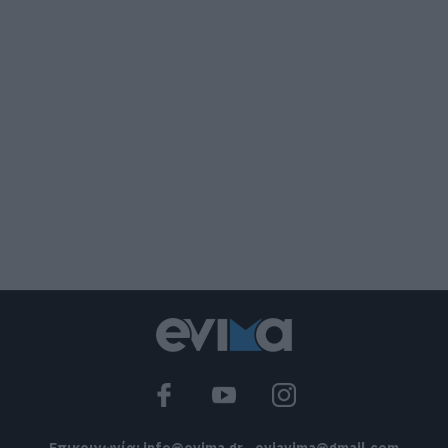
Νέο σοβαρό τροχαίο στην Εύβοια:
Τούμπαρε αυτοκίνητο
06.08.2026 | 20:00
Έσπασαν πιάτα στο κεφάλι του
Αταμάν – Βίντεο από τη Σύμη
06.08.2026 | 19:40
Φωτιά στη Σκύρο: Συνεχίζει να καίει
στο Νησί, συγκλονιστική μαρτυρία –
Νέες εικόνες και βίντεο
06.08.2026 | 19:40
Ξεκινάει τεράστιο έργο αξίας
2.425.000€ στην Εύβοια – Δείτε πού
06.08.2026 | 19:20