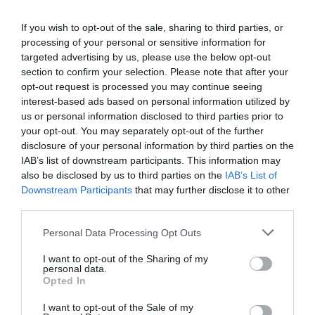
If you wish to opt-out of the sale, sharing to third parties, or
processing of your personal or sensitive information for
targeted advertising by us, please use the below opt-out
section to confirm your selection. Please note that after your
opt-out request is processed you may continue seeing
interest-based ads based on personal information utilized by
Σε αυτό το λιμάνι της Εύβοιας βρέθηκε
us or personal information disclosed to third parties prior to
σήμερα υπερπολυτελές κρουαζιερόπλοιο
your opt-out. You may separately opt-out of the further
disclosure of your personal information by third parties on the
26.12.2025 | 16:15
IAB’s list of downstream participants. This information may
also be disclosed by us to third parties on the
IAB’s List of
Downstream Participants
that may further disclose it to other
third parties.
Please note that this website/app uses one or more Google
Personal Data Processing Opt Outs
services and may gather and store information including but
not limited to your visit or usage behaviour. You may click to
I want to opt-out of the Sharing of my
personal data.
grant or deny consent to Google and its third-party tags to
Opted In
use your data for below specified purposes in below Google
consent section.
I want to opt-out of the Sale of my