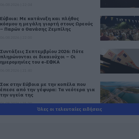
06.08.2026 | 22:04
Εύβοια: Με κατάνυξη και πλήθος
κόσμου η μεγάλη γιορτή στους Ωρεούς
– Παρών ο Θανάσης Ζεμπίλης
06.08.2026 | 22:00
Συντάξεις Σεπτεμβρίου 2026: Πότε
πληρώνονται οι δικαιούχοι – Οι
ημερομηνίες του e-ΕΦΚΑ
06.08.2026 | 21:40
Σοκ στην Εύβοια με την κοπέλα που
έπεσε από την γέφυρα: Τα νεότερα για
την υγεία της
06.08.2026 | 21:20
Όλες οι τελευταίες ειδήσεις
Νεότερα για τη Φωτιά στη Σκύρο:
Κινδύνευσε κτηνοτροφική μονάδα –
Νέο βίντεο
06.08.2026 | 21:00