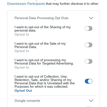
07.08.2026 | 10:45
Downstream Participants
that may further disclose it to other
third parties.
Τι είναι οι γανωματήδες και γιατί
Please note that this website/app uses one or more Google
έφτασαν σε αυτό το χωριό της
Personal Data Processing Opt Outs
Εύβοιας;
services and may gather and store information including but
not limited to your visit or usage behaviour. You may click to
I want to opt-out of the Sharing of my
07.08.2026 | 10:30
personal data.
grant or deny consent to Google and its third-party tags to
Opted In
use your data for below specified purposes in below Google
Συγκλονίζει μαρτυρία εθελοντή
consent section.
στην Εύβοια: Ετσι σώθηκε το
I want to opt-out of the Sale of my
Προκόπι από τη μεγάλη φωτιά
Personal Data.
(vid)
Opted In
07.08.2026 | 10:15
Όλες οι τελευταίες ειδήσεις
I want to opt-out of processing my
Personal Data for Targeted Advertising.
Είσαι διακοπές στην Εύβοια και
Opted In
θες γεύσεις στα κάρβουνα; Έλα
στο «Παλιό Πιθάρι»!
ΠΕΡΙΣΣΟΤΕΡΑ ΑΠΟ ΔΙΕΘΝΗ
I want to opt-out of Collection, Use,
Retention, Sale, and/or Sharing of my
07.08.2026 | 10:00
Personal Data that Is Unrelated with the
Purposes for which it was collected.
Opted Out
Σίμος Κεδίκογλου: Η κίνηση του
βουλευτή που «τρέλανε»
εθελοντές στην Εύβοια
Google consents
07.08.2026 | 09:45