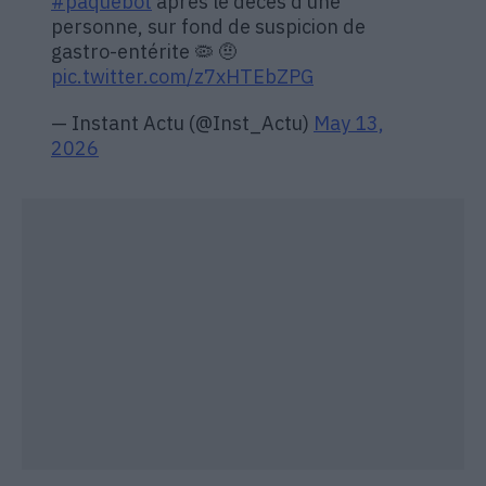
#paquebot
après le décès d’une
personne, sur fond de suspicion de
gastro-entérite 🦠 🤨
pic.twitter.com/z7xHTEbZPG
— Instant Actu (@Inst_Actu)
May 13,
2026