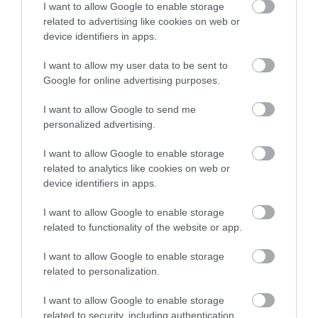
I want to allow Google to enable storage
related to advertising like cookies on web or
Ιός Δυτικού Νείλου: 65 κρούσματα
device identifiers in apps.
στην Ελλάδα – Έξι νεκροί και 20
ασθενείς σε νοσηλεία
Τρόμος σε πτήση της
Βρετανία: Σε εξάμηνη
I want to allow my user data to be sent to
Air India: Το
διαθεσιμότητα
07.08.2026 | 09:30
Google for online advertising purposes.
αεροσκάφος έχασε
Έλληνας γιατρός του
απότομα ύψος – 17
NHS για ανάρμοστη
Υπό έλεγχο η φωτιά στην Σκύρο –
τραυματίες
σεξουαλική
I want to allow Google to send me
Συνελήφθη μία 63χρονη γυναίκα
συμπεριφορά
personalized advertising.
07.08.2026 | 09:15
I want to allow Google to enable storage
related to analytics like cookies on web or
Εύβοια: Σε αυτό το γραφικό χωριό
device identifiers in apps.
μοίρασαν Κεσκέσι τη
Μεταμόρφωση του Σωτήρος
I want to allow Google to enable storage
07.08.2026 | 09:00
related to functionality of the website or app.
I want to allow Google to enable storage
Σοκαριστικό βίντεο:
Ποιες περιοχές δεν θα έχουν
Η Γη ίσως τελικά να μην
ρεύμα σήμερα στην Εύβοια
Αρκούδα γκρίζλι
καταστραφεί από τον
related to personalization.
αρπάζει ψάρι λίγα
Ήλιο – Τι δείχνει νέα
07.08.2026 | 08:45
εκατοστά από ψαρά
επιστημονική μελέτη
I want to allow Google to enable storage
related to security, including authentication