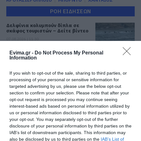
ΡΟΗ ΕΙΔΗΣΕΩΝ
Δελφίνια κολυμπούν δίπλα σε
σκάφος τουριστών – Δείτε βίντεο
07.08.2026 | 11:30
Evima.gr -
Do Not Process My Personal
Information
Συναγερμός στην Εύβοια: Στιγμές
αγωνίας για ιστιοφόρο με ξένους
επιβάτες
If you wish to opt-out of the sale, sharing to third parties, or
07.08.2026 | 11:15
processing of your personal or sensitive information for
targeted advertising by us, please use the below opt-out
Έκτακτη διακοπή νερού τώρα
section to confirm your selection. Please note that after your
στην παραλία Αυλίδας
opt-out request is processed you may continue seeing
07.08.2026 | 11:00
interest-based ads based on personal information utilized by
us or personal information disclosed to third parties prior to
your opt-out. You may separately opt-out of the further
Η Κύμη στο επίκεντρο της
disclosure of your personal information by third parties on the
γαστρονομίας – Σήμερα η μεγάλη
IAB’s list of downstream participants. This information may
έναρξη!
also be disclosed by us to third parties on the
IAB’s List of