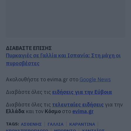
ΔΙΑΒΑΣΤΕ ΕΠΙΣΗΣ
Πυρκαγιές σε Γαλλία και Ισπανία: Στη μάχη οι
πυροσβέστες
Ακολουθήστε το evima.gr στο
Google News
Διαβάστε όλες τις
ειδήσεις για την Εύβοια
Διαβάστε όλες τις
τελευταίες ειδήσεις
για την
Ελλάδα
και τον
Κόσμο
στο
evima.gr
TAGS:
ΑΣΘΕΝΗΣ
ΓΑΛΛΙΑ
ΚΑΡΑΝΤΙΝΑ
ΚΡΟΥΑΖΙΕΡΟΠΛΟΙΟ
ΜΠΟΡΝΤΟ
ΧΑΝΤΑΪΟΣ