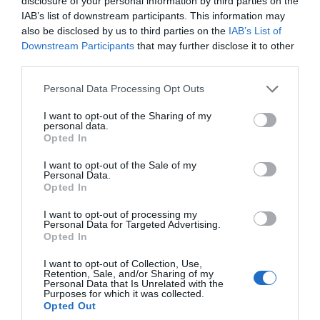
disclosure of your personal information by third parties on the
IAB’s list of downstream participants. This information may
also be disclosed by us to third parties on the
IAB’s List of
Downstream Participants
that may further disclose it to other
third parties.
Please note that this website/app uses one or more Google
Personal Data Processing Opt Outs
services and may gather and store information including but
not limited to your visit or usage behaviour. You may click to
I want to opt-out of the Sharing of my
personal data.
grant or deny consent to Google and its third-party tags to
Opted In
use your data for below specified purposes in below Google
consent section.
I want to opt-out of the Sale of my
Personal Data.
Opted In
I want to opt-out of processing my
Personal Data for Targeted Advertising.
Opted In
I want to opt-out of Collection, Use,
Retention, Sale, and/or Sharing of my
Personal Data that Is Unrelated with the
Purposes for which it was collected.
Ακολουθήστε το evima.gr στο
Google News
Opted Out