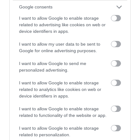
Διαβάστε όλες τις
ειδήσεις για την Εύβοια
Google consents
I want to allow Google to enable storage
Διαβάστε όλες τις
τελευταίες ειδήσεις
για την
related to advertising like cookies on web or
Ελλάδα
και τον
Κόσμο
στο
evima.gr
device identifiers in apps.
TAGS:
ΓΑΣΤΡΟΝΟΜΙΑ
ΠΟΛΕΙΣ
ΦΑΓΗΤΟ
I want to allow my user data to be sent to
Google for online advertising purposes.
ΡΟΗ ΕΙΔΗΣΕΩΝ
I want to allow Google to send me
Ενισχύεται το ΕΚΑΒ Μαντουδίου
personalized advertising.
με δύο ακόμη μόνιμους διασώστες
– Νέο ασθενοφόρο στον τομέα
I want to allow Google to enable storage
05.08.2026 | 22:00
related to analytics like cookies on web or
device identifiers in apps.
Κοριτσάκι βρέθηκε μόνο στους
δρόμους – Χειροπέδες στον
I want to allow Google to enable storage
25χρονο πατέρα του
related to functionality of the website or app.
05.08.2026 | 21:40
I want to allow Google to enable storage
Απάτη-σοκ στην Εύβοια: «Βγάλτε
related to personalization.
τα χρυσαφικά στο μπαλκόνι» –