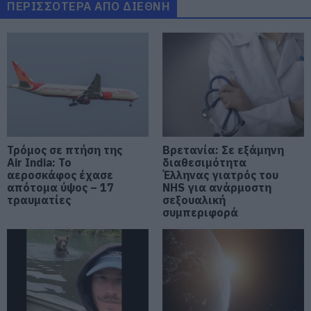
ΠΕΡΙΣΣΟΤΕΡΑ ΑΠΟ ΔΙΕΘΝΗ
05.08.2026 | 20:00
Καραμπόλα τεσσάρων οχημάτων
προκάλεσε αναστάτωση στην
κυκλοφορία
05.08.2026 | 19:40
Νύχτα τρόμου στην Εύβοια:
Διέρρηξαν σπίτι 95χρονης και
προκάλεσαν σοβαρές ζημιές σε
Τρόμος σε πτήση της
Βρετανία: Σε εξάμηνη
ταβέρνα
Air India: Το
διαθεσιμότητα
αεροσκάφος έχασε
Έλληνας γιατρός του
05.08.2026 | 19:20
απότομα ύψος – 17
NHS για ανάρμοστη
τραυματίες
σεξουαλική
Ο απόλυτος οδηγός για να ζήσεις
συμπεριφορά
τη Σαντορίνη από τη θάλασσα
05.08.2026 | 19:00
Κρίσιμες ώρες για άνδρα που
τραυματίστηκε σε τροχαίο στην
Εύβοια