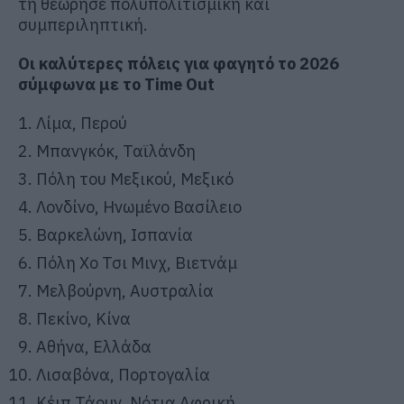
τη θεώρησε πολυπολιτισμική και
συμπεριληπτική.
Οι καλύτερες πόλεις για φαγητό το 2026
σύμφωνα με το Time Out
Λίμα, Περού
Μπανγκόκ, Ταϊλάνδη
Πόλη του Μεξικού, Μεξικό
Λονδίνο, Ηνωμένο Βασίλειο
Βαρκελώνη, Ισπανία
Πόλη Χο Τσι Μινχ, Βιετνάμ
Μελβούρνη, Αυστραλία
Πεκίνο, Κίνα
Αθήνα, Ελλάδα
Λισαβόνα, Πορτογαλία
Κέιπ Τάουν, Νότια Αφρική