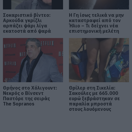
05.08.2026 | 18:40
Σοκαριστικό βίντεο:
Η Γη ίσως τελικά να μην
Τρόμος σε πτήση της Air India: Το
Αρκούδα γκρίζλι
καταστραφεί από τον
αεροσκάφος έχασε απότομα ύψος
αρπάζει ψάρι λίγα
Ήλιο – Τι δείχνει νέα
– 17 τραυματίες
εκατοστά από ψαρά
επιστημονική μελέτη
05.08.2026 | 18:20
Μεγάλη προσοχή στην Εύβοια:
Νέα τηλεφωνική απάτη
05.08.2026 | 18:00
Μύκονος: Έψαχναν τσάντα και
Rolex αξίας 75.000 ευρώ – Η
Θρήνος στο Χόλιγουντ:
Θρίλερ στη Σικελία:
ανακάλυψη κάτω από τα βράχια
Νεκρός ο Βίνσεντ
Σακούλες με 665.000
Παστόρε της σειράς
ευρώ ξεβράστηκαν σε
05.08.2026 | 17:40
The Sopranos
παραλία μπροστά
στους λουόμενους
Τρόμος στην Εύβοια: Δύο
άγνωστοι εισέβαλαν σε σπίτι
μέσα στη νύχτα – Δείτε τι
άρπαξαν