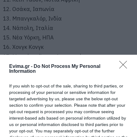
Οσάκα, Ιαπωνία
Μπανγκαλόρ, Ινδία
Νάπολη, Ιταλία
Νέα Υόρκη, ΗΠΑ
Χονγκ Κονγκ
Μπουένος Άιρες, Αργεντινή
Μασσαλία, Γαλλία
Evima.gr -
Do Not Process My Personal
Information
Κοπεγχάγη, Δανία
Μεντεγίν, Κολομβία
If you wish to opt-out of the sale, sharing to third parties, or
processing of your personal or sensitive information for
targeted advertising by us, please use the below opt-out
section to confirm your selection. Please note that after your
opt-out request is processed you may continue seeing
interest-based ads based on personal information utilized by
us or personal information disclosed to third parties prior to
your opt-out. You may separately opt-out of the further