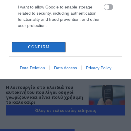
Έχασε 9.500 ευρώ και κοσμήματα
I want to allow Google to enable storage
05.08.2026 | 21:20
related to security, including authentication
functionality and fraud prevention, and other
Σοκ σε επαρχιακό δρόμο: Οδηγός
user protection.
κάνει τετραπλή προσπέραση
πάνω σε στροφή (βίντεο)
05.08.2026 | 21:00
CONFIRM
Φωτιά σε λεωφορείο στην Εύβοια
05.08.2026 | 20:39
Data Deletion
Data Access
Privacy Policy
Η λειτουργία στα κλειδιά του
αυτοκινήτου που λίγοι οδηγοί
γνωρίζουν και είναι πολύ χρήσιμη
το καλοκαίρι
05.08.2026 | 20:20
Όλες οι τελευταίες ειδήσεις
Καθαρό και άφθονο νερό σε αυτή
την περιοχή της Εύβοιας