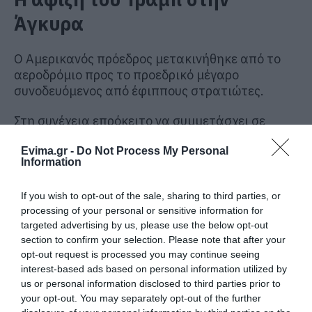
Άγκυρα
Ο Αμερικανός πρόεδρος μετακινήθηκε από το
αεροδρόμιο προς το προεδρικό μέγαρο
συνοδευόμενος από έφιππους στρατιώτες.
Στη συνέχεια επρόκειτο να συμμετάσχει σε
επίσημο δείπνο ηγετών πριν από την κύρια
Evima.gr -
Do Not Process My Personal
συνεδρίαση της Συνόδου Κορυφής του ΝΑΤΟ.
Information
Νωρίτερα, κατά την υποδοχή του στο
If you wish to opt-out of the sale, sharing to third parties, or
αεροδρόμιο, οι δύο ηγέτες είχαν θερμή
processing of your personal or sensitive information for
χειραψία, ενώ ο Τραμπ ακούμπησε φιλικά τον
targeted advertising by us, please use the below opt-out
Ερντογάν στον ώμο. Ακολούθησε η καθιερωμένη
section to confirm your selection. Please note that after your
φωτογράφιση και η επιθεώρηση του τιμητικού
opt-out request is processed you may continue seeing
αγήματος πάνω στο κόκκινο χαλί.
interest-based ads based on personal information utilized by
us or personal information disclosed to third parties prior to
Σύμφωνα με το Associated Press, οι δύο
your opt-out. You may separately opt-out of the further
πρόεδροι δεν έκαναν δηλώσεις κατά την άφιξη