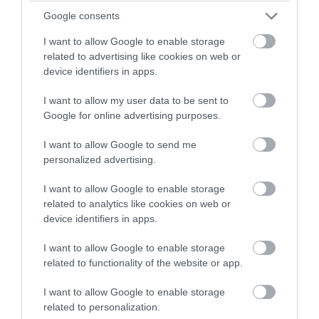
Google consents
I want to allow Google to enable storage
related to advertising like cookies on web or
device identifiers in apps.
I want to allow my user data to be sent to
Google for online advertising purposes.
I want to allow Google to send me
personalized advertising.
Ακολουθήστε το evima.gr στο
Google News
I want to allow Google to enable storage
related to analytics like cookies on web or
Διαβάστε όλες τις
ειδήσεις για την Εύβοια
device identifiers in apps.
Διαβάστε όλες τις
τελευταίες ειδήσεις
για την
I want to allow Google to enable storage
Ελλάδα
και τον
Κόσμο
στο
evima.gr
related to functionality of the website or app.
TAGS:
F 35
ΚΥΡΩΣΕΙΣ
ΝΤΟΝΑΛΝΤ ΤΡΑΜΠ
I want to allow Google to enable storage
ΡΕΤΖΕΠ ΤΑΓΙΠ ΕΡΝΤΟΓΑΝ
related to personalization.