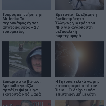
06.08.2026 | 16:00
Νέα εποχή για την Εύβοια:
Τρόμος σε πτήση της
Βρετανία: Σε εξάμηνη
Μονοπάτια μέσα σε μαγευτικό
Air India: Το
διαθεσιμότητα
δάσος
αεροσκάφος έχασε
Έλληνας γιατρός του
απότομα ύψος – 17
06.08.2026 | 15:45
NHS για ανάρμοστη
τραυματίες
σεξουαλική
συμπεριφορά
e – ΕΦΚΑ και ΔΥΠΑ: Ποιοι
πληρώνονται έως και αύριο
06.08.2026 | 15:30
Συναγερμός στη Χαλκίδα: Γυναίκα
έπεσε από την Υψηλή Γέφυρα
06.08.2026 | 15:10
Σοκαριστικό βίντεο:
Η Γη ίσως τελικά να μην
Αρκούδα γκρίζλι
καταστραφεί από τον
Στην ΑΑΔΕ ο Μητσοτάκης για το
αρπάζει ψάρι λίγα
Ήλιο – Τι δείχνει νέα
myAGRO – Τι δήλωσε
εκατοστά από ψαρά
επιστημονική μελέτη
06.08.2026 | 15:00