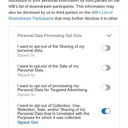
disclosure of your personal information by third parties on the
στο αεροδρόμιο. Ωστόσο, ο Τραμπ ακούστηκε να
IAB’s list of downstream participants. This information may
συνομιλεί με τον Ερντογάν και τη σύζυγό του
also be disclosed by us to third parties on the
IAB’s List of
σχετικά με το νέο προεδρικό αεροσκάφος που
Downstream Participants
that may further disclose it to other
χρησιμοποιείται ως Air Force One.
third parties.
Please note that this website/app uses one or more Google
Personal Data Processing Opt Outs
services and may gather and store information including but
not limited to your visit or usage behaviour. You may click to
I want to opt-out of the Sharing of my
personal data.
grant or deny consent to Google and its third-party tags to
Opted In
use your data for below specified purposes in below Google
consent section.
I want to opt-out of the Sale of my
Personal Data.
Opted In
I want to opt-out of processing my
Personal Data for Targeted Advertising.
Opted In
I want to opt-out of Collection, Use,
Retention, Sale, and/or Sharing of my
Personal Data that Is Unrelated with the
Purposes for which it was collected.
Opted Out