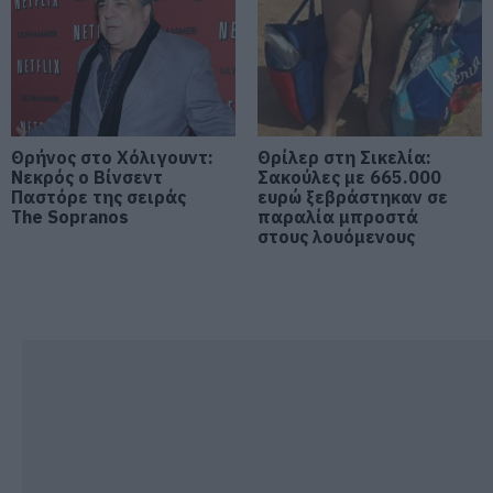
Φωτιά τώρα στη Σκύρο
06.08.2026 | 14:45
Πασίγνωστο κοσμηματοπωλείο
Θρήνος στο Χόλιγουντ:
Θρίλερ στη Σικελία:
έπιασε φωτιά στην Εύβοια
Νεκρός ο Βίνσεντ
Σακούλες με 665.000
Παστόρε της σειράς
ευρώ ξεβράστηκαν σε
06.08.2026 | 14:45
The Sopranos
παραλία μπροστά
στους λουόμενους
Απόψε πάμε όλοι στα Άνω Στύρα
της Εύβοιας!
06.08.2026 | 14:30