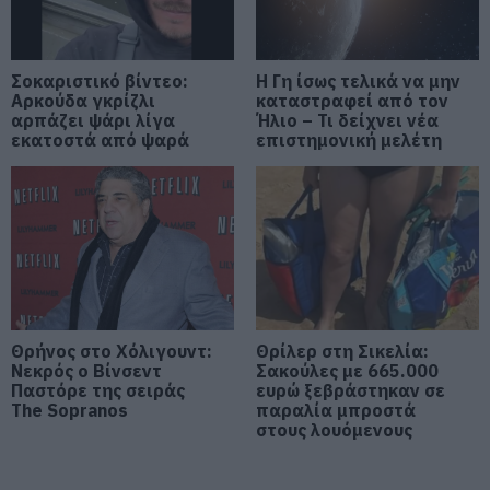
08.08.2026 | 10:00
Σοκαριστικό βίντεο:
Η Γη ίσως τελικά να μην
Εύβοια: Διακοπή ρεύματος αύριο
Αρκούδα γκρίζλι
καταστραφεί από τον
πολλές περιοχές- Πίνακας
αρπάζει ψάρι λίγα
Ήλιο – Τι δείχνει νέα
εκατοστά από ψαρά
επιστημονική μελέτη
08.08.2026 | 09:40
Άρχισε τις διακοπές ο
Μητσοτάκης: Φαγητό και κρασί
σε γνωστό στέκι
08.08.2026 | 09:20
Συγκίνηση και βαθιά πίστη στην
Εύβοια! Τίμησαν τον Όσιο Ιωάννη
Θρήνος στο Χόλιγουντ:
Θρίλερ στη Σικελία:
του Ρώσσο για το θαύμα της
Νεκρός ο Βίνσεντ
Σακούλες με 665.000
βροχής στη φωτιά του 2021
Παστόρε της σειράς
ευρώ ξεβράστηκαν σε
The Sopranos
παραλία μπροστά
08.08.2026 | 09:00
στους λουόμενους
Εορτολόγιο: Ποιοι γιορτάζουν
σήμερα, Σάββατο 8 Αυγούστου