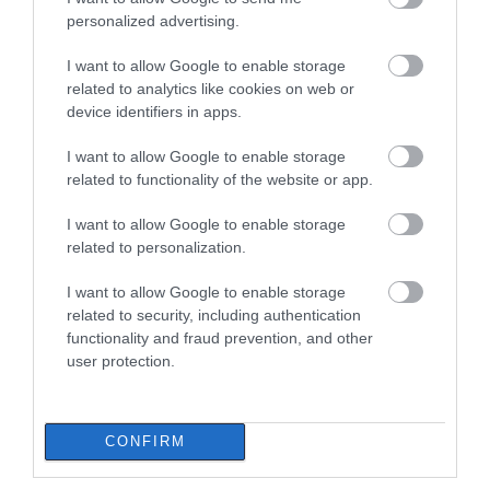
Εικόνες σοκ σε κοιμητήριο της
Εύβοιας: Δείτε τι έκαναν
personalized advertising.
08.08.2026 | 13:00
I want to allow Google to enable storage
related to analytics like cookies on web or
device identifiers in apps.
Α. Ο. Χαλκίς: Πρώτο φιλικό σήμερα
για νέα αγωνιστική περίοδο – Η
ώρα
I want to allow Google to enable storage
related to functionality of the website or app.
08.08.2026 | 12:40
I want to allow Google to enable storage
Τι γίνεται με τις τσούχτρες στην
related to personalization.
Εύβοια;
08.08.2026 | 12:20
I want to allow Google to enable storage
related to security, including authentication
functionality and fraud prevention, and other
Καύσωνας και πολλά μποφόρ
user protection.
αύριο στην Εύβοια! Συνεδρίασε η
επιτροπή εκτίμησης κινδύνου
08.08.2026 | 12:00
Όλες οι τελευταίες ειδήσεις
CONFIRM
Εύβοια: Οι ισχυροί άνεμοι
έσπασαν μεγάλο πεύκο σε αυλή