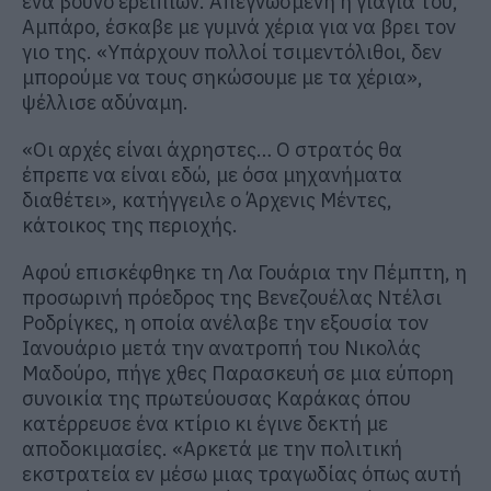
ένα βουνό ερειπίων. Απεγνωσμένη η γιαγιά του,
Αμπάρο, έσκαβε με γυμνά χέρια για να βρει τον
γιο της. «Υπάρχουν πολλοί τσιμεντόλιθοι, δεν
μπορούμε να τους σηκώσουμε με τα χέρια»,
ψέλλισε αδύναμη.
«Οι αρχές είναι άχρηστες… Ο στρατός θα
έπρεπε να είναι εδώ, με όσα μηχανήματα
διαθέτει», κατήγγειλε ο Άρχενις Μέντες,
κάτοικος της περιοχής.
Αφού επισκέφθηκε τη Λα Γουάρια την Πέμπτη, η
προσωρινή πρόεδρος της Βενεζουέλας Ντέλσι
Ροδρίγκες, η οποία ανέλαβε την εξουσία τον
Ιανουάριο μετά την ανατροπή του Νικολάς
Μαδούρο, πήγε χθες Παρασκευή σε μια εύπορη
συνοικία της πρωτεύουσας Καράκας όπου
κατέρρευσε ένα κτίριο κι έγινε δεκτή με
αποδοκιμασίες. «Αρκετά με την πολιτική
εκστρατεία εν μέσω μιας τραγωδίας όπως αυτή