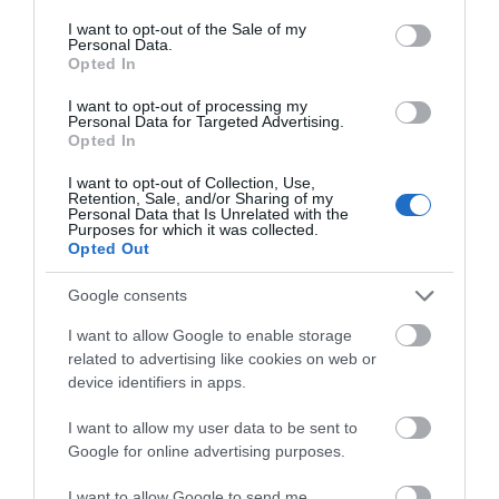
Ακολουθήστε το evima.gr στο
Google News
consent section.
I want to opt-out of the Sale of my
Personal Data.
Διαβάστε όλες τις
ειδήσεις για την Εύβοια
Opted In
Διαβάστε όλες τις
τελευταίες ειδήσεις
για την
I want to opt-out of processing my
Personal Data for Targeted Advertising.
Ελλάδα
και τον
Κόσμο
στο
evima.gr
Opted In
TAGS:
#ΣΕΙΣΜΟΣ
ΒΕΝΕΖΟΥΕΛΑ
ΝΕΚΡΟΙ
I want to opt-out of Collection, Use,
Retention, Sale, and/or Sharing of my
Personal Data that Is Unrelated with the
ΡΟΗ ΕΙΔΗΣΕΩΝ
Purposes for which it was collected.
Opted Out
Έξοδος Αυγούστου: Οι Αθηναίοι
«ψηφίζουν» Εύβοια για τις
Google consents
διακοπές τους!
08.08.2026 | 13:40
I want to allow Google to enable storage
related to advertising like cookies on web or
device identifiers in apps.
Μεταφορές χρημάτων: Σε ποιες
περιπτώσεις η ΑΑΔΕ επιβάλλει
φόρο από 10% έως 40%
I want to allow my user data to be sent to
Google for online advertising purposes.
08.08.2026 | 13:20
I want to allow Google to send me