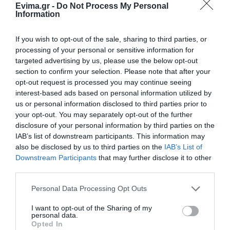
Evima.gr -
Do Not Process My Personal
Information
If you wish to opt-out of the sale, sharing to third parties, or
processing of your personal or sensitive information for
targeted advertising by us, please use the below opt-out
section to confirm your selection. Please note that after your
opt-out request is processed you may continue seeing
interest-based ads based on personal information utilized by
us or personal information disclosed to third parties prior to
your opt-out. You may separately opt-out of the further
ΔΙΑΒΑΣΤΕ ΕΠΙΣΗΣ
disclosure of your personal information by third parties on the
Σε αυτή την περιοχή της Εύβοιας έκανε σεισμό
IAB’s list of downstream participants. This information may
also be disclosed by us to third parties on the
IAB’s List of
Σεισμός στην Εύβοια – Που ήταν το επίκεντρο
Downstream Participants
that may further disclose it to other
third parties.
Που ήταν το επίκεντρο του σεισμού που
ταρακούνησε την Εύβοια
Please note that this website/app uses one or more Google
Personal Data Processing Opt Outs
services and may gather and store information including but
Σεισμός ταρακούνησε σήμερα την Εύβοια
not limited to your visit or usage behaviour. You may click to
I want to opt-out of the Sharing of my
personal data.
grant or deny consent to Google and its third-party tags to
Opted In
use your data for below specified purposes in below Google