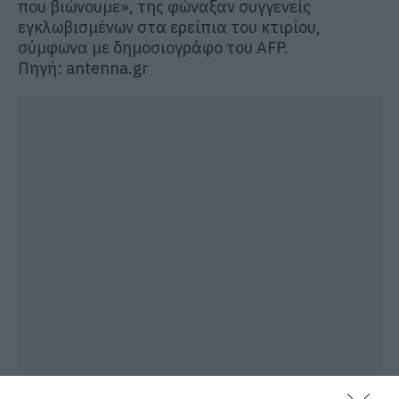
που βιώνουμε», της φώναξαν συγγενείς
εγκλωβισμένων στα ερείπια του κτιρίου,
σύμφωνα με δημοσιογράφο του AFP.
Πηγή: antenna.gr