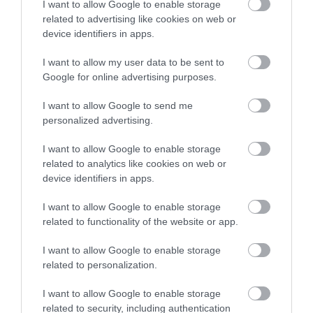
I want to allow Google to enable storage
07.08.2026 | 16:45
related to advertising like cookies on web or
device identifiers in apps.
Άνδρας απειλούσε να πέσει από
το μπαλκόνι
I want to allow my user data to be sent to
Google for online advertising purposes.
07.08.2026 | 16:30
Αυτός ο δήμος της
Βαρύ πένθος για τον
Εύβοιας πάει στα
εκπαιδευτικό από την
δικαστήρια για τις
Εύβοια που έφυγε από
I want to allow Google to send me
ανεμογεννήτριες
τη ζωή
personalized advertising.
Διακοπές στην Κάρυστο: Το Χωνί
είναι ο προορισμός για
αυθεντικές ελληνικές γεύσεις
I want to allow Google to enable storage
related to analytics like cookies on web or
07.08.2026 | 16:15
device identifiers in apps.
Κρίση στο κόμμα Καρυστιανού:
Δύο ακόμη στελέχη αποχωρούν
I want to allow Google to enable storage
καταγγέλλοντας κλειστό
related to functionality of the website or app.
σύστημα αποφάσεων
I want to allow Google to enable storage
07.08.2026 | 16:00
Εύβοια: Αυτός είναι ο
Αυγουστιάτικη
related to personalization.
36χρονος
απόβαση στην Εύβοια –
επιχειρηματίας πού
Εικόνες ντροπής από
«Κόκκινο» πριν από
ασυνείδητους στην Εύβοια:
έχασε την ζωή του
την Υψηλή Γέφυρα
I want to allow Google to enable storage
Πετούν ογκώδη αντικείμενα όπου
Χαλκίδας
related to security, including authentication