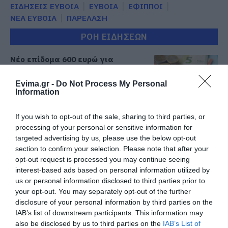
ΕΙΔΗΣΕΙΣ ΕΥΒΟΙΑ
ΕΥΒΟΙΑ
ΕΦΙΠΠΟΙ
ΝΕΑ ΕΥΒΟΙΑ
ΠΑΡΕΛΑΣΗ
ΡΟΗ ΕΙΔΗΣΕΩΝ
Νέο επίδομα 600 ευρώ για
σπουδαστές: Οι δικαιούχοι
07.08.2026 | 19:00
Evima.gr -
Do Not Process My Personal
Information
Αυτός ο δήμος της Εύβοιας πάει
If you wish to opt-out of the sale, sharing to third parties, or
στα δικαστήρια για τις
processing of your personal or sensitive information for
ανεμογεννήτριες
targeted advertising by us, please use the below opt-out
07.08.2026 | 18:40
section to confirm your selection. Please note that after your
opt-out request is processed you may continue seeing
Τραγική κατάληξη είχε η
interest-based ads based on personal information utilized by
θαλάσσια εκδρομή για 57χρονο
us or personal information disclosed to third parties prior to
τουρίστα
your opt-out. You may separately opt-out of the further
07.08.2026 | 18:20
disclosure of your personal information by third parties on the
IAB’s list of downstream participants. This information may
Βαρύ πένθος για τον εκπαιδευτικό
also be disclosed by us to third parties on the
IAB’s List of