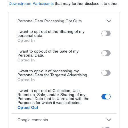
από την Εύβοια που έφυγε από τη
Downstream Participants
that may further disclose it to other
ζωή
third parties.
07.08.2026 | 18:00
Please note that this website/app uses one or more Google
Personal Data Processing Opt Outs
services and may gather and store information including but
Αυτοψία στα καμένα: 37 σπίτια
κρίθηκαν κατεδαφιστέα στο
not limited to your visit or usage behaviour. You may click to
I want to opt-out of the Sharing of my
personal data.
Πόρτο Γερμενό
grant or deny consent to Google and its third-party tags to
Opted In
use your data for below specified purposes in below Google
07.08.2026 | 17:40
consent section.
I want to opt-out of the Sale of my
Personal Data.
Εύβοια: Αυτός είναι ο 36χρονος
Opted In
επιχειρηματίας πού έχασε την
ζωή του
I want to opt-out of processing my
07.08.2026 | 17:20
Personal Data for Targeted Advertising.
Όλες οι τελευταίες ειδήσεις
Opted In
Οδηγός λεωφορείου υπέστη
I want to opt-out of Collection, Use,
καρδιακό επεισόδιο ενώ οδηγούσε
Retention, Sale, and/or Sharing of my
Personal Data that Is Unrelated with the
07.08.2026 | 17:00
ΠΕΡΙΣΣΟΤΕΡΑ ΑΠΟ ΕΙΔΗΣΕΙΣ ΕΥΒΟΙΑ
Purposes for which it was collected.
Opted Out
Αυγουστιάτικη απόβαση στην
Google consents
Εύβοια – «Κόκκινο» πριν από την
Υψηλή Γέφυρα Χαλκίδας