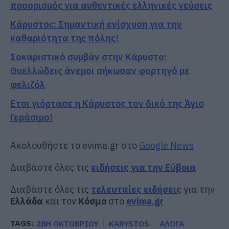
προορισμός για αυθεντικές ελληνικές γεύσεις
Κάρυστος: Σημαντική ενίσχυση για την
καθαριότητα της πόλης!
Σοκαριστικό συμβάν στην Κάρυστο:
Θυελλώδεις άνεμοι σήκωσαν φορτηγό με
φελιζόλ
Ετσι γιόρτασε η Κάρυστος τον δικό της Άγιο
Γεράσιμο!
Ακολουθήστε το evima.gr στο
Google News
Διαβάστε όλες τις
ειδήσεις για την Εύβοια
Διαβάστε όλες τις
τελευταίες ειδήσεις
για την
Ελλάδα
και τον
Κόσμο
στο
evima.gr
TAGS:
28Η ΟΚΤΩΒΡΙΟΥ
KARYSTOS
ΑΛΟΓΑ