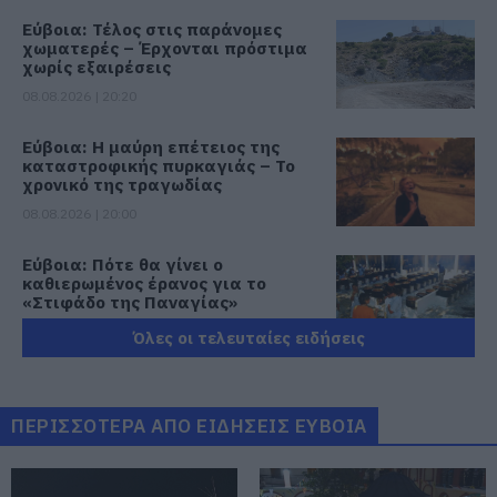
Εύβοια: Τέλος στις παράνομες
χωματερές – Έρχονται πρόστιμα
χωρίς εξαιρέσεις
08.08.2026 | 20:20
Εύβοια: Η μαύρη επέτειος της
καταστροφικής πυρκαγιάς – Το
χρονικό της τραγωδίας
08.08.2026 | 20:00
Εύβοια: Πότε θα γίνει ο
καθιερωμένος έρανος για το
«Στιφάδο της Παναγίας»
08.08.2026 | 19:40
Όλες οι τελευταίες ειδήσεις
Ο Αλέξης Τσίπρας παρουσιάζει το
οικονομικό πρόγραμμα της ΕΛ.Α.Σ.
στη Θεσσαλονίκη
ΠΕΡΙΣΣΟΤΕΡΑ ΑΠΟ ΕΙΔΗΣΕΙΣ ΕΥΒΟΙΑ
08.08.2026 | 19:20