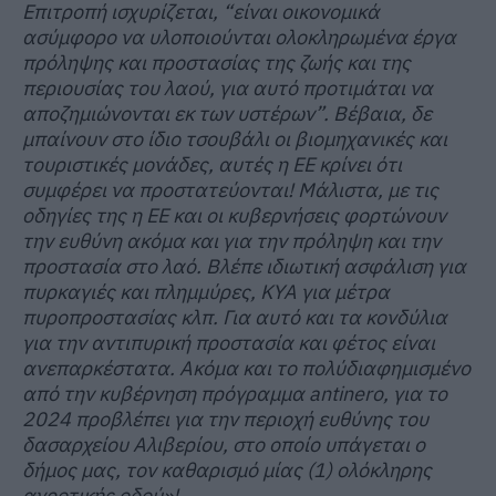
Επιτροπή ισχυρίζεται, “είναι οικονομικά
ασύμφορο να υλοποιούνται ολοκληρωμένα έργα
πρόληψης και προστασίας της ζωής και της
περιουσίας του λαού, για αυτό προτιμάται να
αποζημιώνονται εκ των υστέρων”. Βέβαια, δε
μπαίνουν στο ίδιο τσουβάλι οι βιομηχανικές και
τουριστικές μονάδες, αυτές η ΕΕ κρίνει ότι
συμφέρει να προστατεύονται! Μάλιστα, με τις
οδηγίες της η ΕΕ και οι κυβερνήσεις φορτώνουν
την ευθύνη ακόμα και για την πρόληψη και την
προστασία στο λαό. Βλέπε ιδιωτική ασφάλιση για
πυρκαγιές και πλημμύρες, ΚΥΑ για μέτρα
πυροπροστασίας κλπ. Για αυτό και τα κονδύλια
για την αντιπυρική προστασία και φέτος είναι
ανεπαρκέστατα. Ακόμα και το πολύδιαφημισμένο
από την κυβέρνηση πρόγραμμα
antinero
, για το
2024 προβλέπει για την περιοχή ευθύνης του
δασαρχείου Αλιβερίου, στο οποίο υπάγεται ο
δήμος μας, τον καθαρισμό μίας (1) ολόκληρης
αγροτικής οδού»!