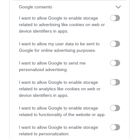
προληπτικά μέτρα για την προστασία του
Google consents
περιβάλλοντος, της ζωής και της περιουσίας
του λαού της περιοχής μας. Το ΚΚΕ αυτό θα
I want to allow Google to enable storage
πράξει με τα μέλη του και τη συνέχεια των
related to advertising like cookies on web or
παρεμβάσεων των εκλεγμένων του στο Δήμο,
device identifiers in apps.
την Περιφέρεια και τη Βουλή.
I want to allow my user data to be sent to
Google for online advertising purposes.
I want to allow Google to send me
personalized advertising.
I want to allow Google to enable storage
related to analytics like cookies on web or
device identifiers in apps.
I want to allow Google to enable storage
related to functionality of the website or app.
I want to allow Google to enable storage
related to personalization.