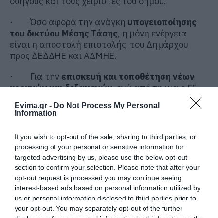
οδηγούς και τους χειριστές του δήμου.
· Όσο αφορά την ανάγκη
υπογειοποίησης
του δικτύου Μέσης Τάσης
, η μόνη ενέργεια
είναι η αποστολή επιστολής του Δημάρχου
προς ΔΕΔΔΗΕ και ΑΔΜΗΕ.
· Για την
επισκευή και τοποθέτηση νέων
κρουνών και δεξαμενών
, ενώ από τη μια ο ΓΓ
ισχυρίστηκε πως ότι έχει υποδείξει η
Evima.gr -
Do Not Process My Personal
Πυροσβεστική λειτουργεί, από την άλλη
Information
ανέφερε πως έχει ζητηθεί από τις εταιρίες των
αιολικών αντί για δενδροφυτεύσεις να βάζουν
If you wish to opt-out of the sale, sharing to third parties, or
δεξαμενές!
processing of your personal or sensitive information for
targeted advertising by us, please use the below opt-out
·
Τουλάχιστον, η δημοτική αρχή δεσμεύτηκε
section to confirm your selection. Please note that after your
πως δε θα εφαρμόσει την τελευταία Κοινή
opt-out request is processed you may continue seeing
Υπουργική Απόφαση της Κυβέρνησης με την
interest-based ads based on personal information utilized by
οποία το κράτος μεταθέτει και το κόστος
us or personal information disclosed to third parties prior to
την
ευθύνη της προστασίας των σπιτιών, σε
your opt-out. You may separately opt-out of the further