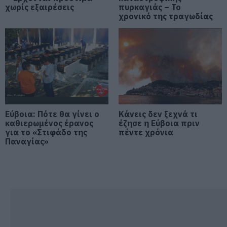
για τρίτη φορά παππούς!
χωρίς εξαιρέσεις
πυρκαγιάς – Το
χρονικό της τραγωδίας
08.08.2026 | 17:40
Ευρυδίκη Βαλαβάνη: Οι
οικογενειακές διακοπές στην
Εύβοια! Δείτε σε ποια παραλία
08.08.2026 | 17:20
«Κόκκινος» συναγερμός στην
Εύβοια: Red Code αύριο Κυριακή –
Αυξημένη ετοιμότητα παντού
Εύβοια: Πότε θα γίνει ο
Κάνεις δεν ξεχνά τι
καθιερωμένος έρανος
έζησε η Εύβοια πριν
08.08.2026 | 17:00
για το «Στιφάδο της
πέντε χρόνια
Παναγίας»
Ρόδος: Έγραψαν 80χρονη για
κράνος!
08.08.2026 | 16:40