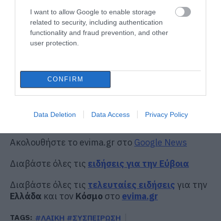
I want to allow Google to enable storage
related to security, including authentication
functionality and fraud prevention, and other
user protection.
CONFIRM
Data Deletion
Data Access
Privacy Policy
Ακολουθήστε το evima.gr στο
Google News
Διαβάστε όλες τις
ειδήσεις για την Εύβοια
Διαβάστε όλες τις
τελευταίες ειδήσεις
για την
Ελλάδα
και τον
Κόσμο
στο
evima.gr
TAGS:
#ΛΑΙΚΗ #ΣΥΣΠΕΙΡΩΣΗ