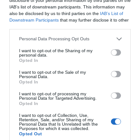
disclosure of your personal information by third parties on the
περίπτωση πυρκαγιάς στο δάσος, στους
IAB’s list of downstream participants. This information may
ίδιους τους κατοίκους.
also be disclosed by us to third parties on the
IAB’s List of
Downstream Participants
that may further disclose it to other
Οι απαντήσεις αυτές δυστυχώς
third parties.
επιβεβαιώνουν την ανησυχία της Λαϊκής
Συσπείρωσης.
Please note that this website/app uses one or more Google
Personal Data Processing Opt Outs
services and may gather and store information including but
Η κατάσταση αυτή του δήμου Καρύστου, σε
not limited to your visit or usage behaviour. You may click to
I want to opt-out of the Sharing of my
personal data.
συνδυασμό με την υποστελέχωση και
grant or deny consent to Google and its third-party tags to
Opted In
υποχρηματοδότηση του Πυροσβεστικού
use your data for below specified purposes in below Google
consent section.
Κλιμακίου και του Δασαρχείου Καρύστου
I want to opt-out of the Sale of my
Personal Data.
διαμορφώνουν την «καύσιμη ύλη» για το
Opted In
ερχόμενο καλοκαίρι αποδεικνύοντας πως είναι
κούφια λόγια τα περί «κλιματικής αλλαγής»
I want to opt-out of processing my
Personal Data for Targeted Advertising.
που μετά από κάθε πυρκαγιά επικαλούνται όλοι
Opted In
οι αρμόδιοι για να αποτινάξουν τις ευθύνες
τους.
I want to opt-out of Collection, Use,
Retention, Sale, and/or Sharing of my
Personal Data that Is Unrelated with the
Τώρα χρειάζεται να ενταθεί η διεκδίκηση ώστε
Purposes for which it was collected.
Opted Out
να παρθούν ακόμα και τώρα, όλα τα αναγκαία