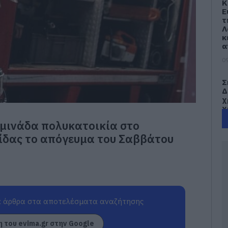
Κ
Ε
τ
Λ
κ
α
09
Σ
Δ
χ
χ
χ
μινάδα πολυκατοικία στο
09
κίδας το απόγευμα του Σαββάτου
Π
τ
3
09
 άρθρα στα αποτελέσματα αναζήτησης
Π
Α
 του evima.gr στην Google
μ