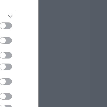
ρήσιμα τηλέφωνα
.08.2026 | 10:40
νωρίζατε ότι
πάρχει Λουτράκι
αι στην Εύβοια;
.08.2026 | 10:20
εγάλο συναυλία
ήμερα στην Εύβοια
ε γνωστό
αλλιτέχνη του
ιολιού!
.08.2026 | 10:00