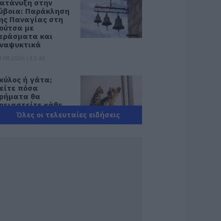
ατάνυξη στην
ύβοια: Παράκληση
ης Παναγίας στη
ούτσα με
εράσματα και
ναψυκτικά
.08.2026 | 13:40
κύλος ή γάτα;
είτε πόσα
ρήματα θα
ρειαστείτε κάθε
ρόνο
Όλες οι τελευταίες ειδήσεις
.08.2026 | 13:20
ανικός σε λιμάνι
ης Εύβοιας με
7χρονο άνδρα
.08.2026 | 13:00
ανσέληνος
υγούστου 2026: Η
ερική έκλειψη και