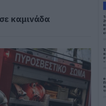
σε καμινάδα
Τ
2
κ
σ
ε
09
Έ
α
σ
–
09
e
Π
π
τ
09