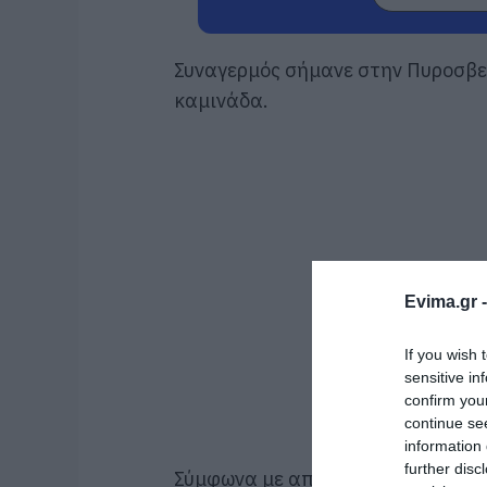
Συναγερμός σήμανε στην Πυροσβε
καμινάδα.
Evima.gr 
If you wish 
sensitive in
confirm you
continue se
information 
further disc
Σύμφωνα με αποκλειστικές πληρο