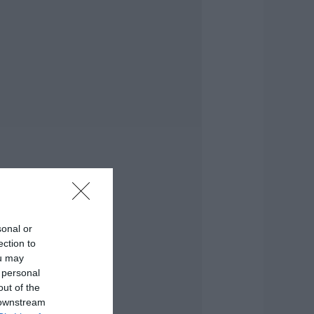
α εντυπωσιακά
αινόμενα στον
υρανό
.08.2026 | 12:40
ύβοια: Νέες
ινακίδες για τον
ίνδυνο πυρκαγιάς –
ε ποια σημεία
οποθετήθηκαν
.08.2026 | 12:20
οιοι φοιτητές θα
άρουν έως 2.500
υρώ για τη
τέγαση
sonal or
.08.2026 | 12:00
ection to
ou may
υναγερμός στη
 personal
όρεια Εύβοια:
γελάδες
out of the
ετάγονται στο
 downstream
ρόμο- Η έκκληση