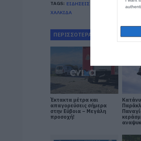
TAGS:
ΕΙΔΗΣΕΙΣ ΕΥΒΟΙΑ
ΕΥΒΟΙΑ
authenti
ΧΑΛΚΙΔΑ
ΠΕΡΙΣΣΟΤΕΡΑ ΑΠΟ ΕΙΔΗΣΕΙΣ Ε
Έκτακτα μέτρα και
Κατάνυ
απαγορεύσεις σήμερα
Παράκλ
στην Εύβοια – Μεγάλη
Παναγί
προσοχή!
κεράσμ
αναψυκ