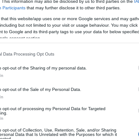
. This information may also be disclosed by us to third parties on the
IA
ι
έντρο της πόλης της Χαλκίδας.
Participants
that may further disclose it to other third parties.
ο
09
 that this website/app uses one or more Google services and may gath
ις άνδρες με δύο οχήματα της
including but not limited to your visit or usage behaviour. You may click 
περιορίσουν την πυρκαγιά πριν πάρει
Ο
 to Google and its third-party tags to use your data for below specifi
Σ
ogle consent section.
ε
Ι
l Data Processing Opt Outs
09
o opt-out of the Sharing of my personal data.
Σ
σ
In
Σ
τ
o opt-out of the Sale of my Personal Data.
ο
Δ
In
09
to opt-out of processing my Personal Data for Targeted
ing.
Σ
In
ε
ε
o opt-out of Collection, Use, Retention, Sale, and/or Sharing
π
ersonal Data that Is Unrelated with the Purposes for which it
Δ
lected.