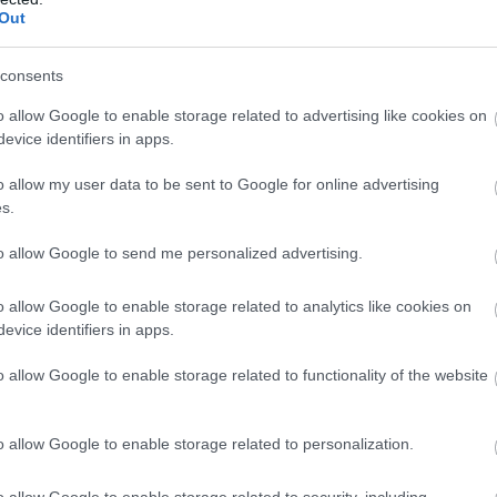
Χ
Out
09
 Ποιοι κάνουν αίτηση σήμερα – Έως 600 ευρώ
consents
Γ
υ
o allow Google to enable storage related to advertising like cookies on
κ
evice identifiers in apps.
ς σήμερα στην Εύβοια – Μεγάλη προσοχή!
09
ση της Παναγίας στη Λούτσα με κεράσματα
o allow my user data to be sent to Google for online advertising
s.
Μ
σ
μ
ε 37χρονο άνδρα
to allow Google to send me personalized advertising.
κ
β
o allow Google to enable storage related to analytics like cookies on
gle News
09
evice identifiers in apps.
ην Εύβοια
o allow Google to enable storage related to functionality of the website
δήσεις
για την
Ελλάδα
και τον
Κόσμο
στο
o allow Google to enable storage related to personalization.
o allow Google to enable storage related to security, including