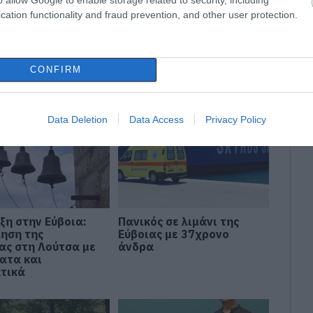
ΚΑΜΙΝΑΔΑ
ΝΕΑ
ΠΟΛΥΚΑΤΟΙΚΙΑ
ΦΩΤΙΑ
cation functionality and fraud prevention, and other user protection.
CONFIRM
ΥΒΟΙΑ
Data Deletion
Data Access
Privacy Policy
ξη στην Εύβοια:
Πανικός σε λιμάνι της
ηση της
Εύβοιας με 37χρονο
ας στη Λούτσα με
άνδρα
ατα και
τικά