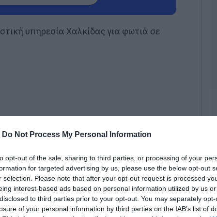
τ
φ
ο
στική υπηρεσία Χαλκίδας για φωτιά σε
09
Ε
π
κ
Σ
τ
09
Π
π
-
Do Not Process My Personal Information
ε
σ
to opt-out of the sale, sharing to third parties, or processing of your per
09
formation for targeted advertising by us, please use the below opt-out s
r selection. Please note that after your opt-out request is processed y
Σ
eing interest-based ads based on personal information utilized by us or
Β
Α
disclosed to third parties prior to your opt-out. You may separately opt-
π
losure of your personal information by third parties on the IAB’s list of
φορίες του evima.gr η πυρκαγιά εκδηλώθηκε
δ