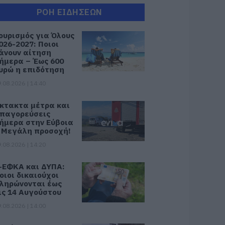
ΡΟΗ ΕΙΔΗΣΕΩΝ
ουρισμός για Όλους
026-2027: Ποιοι
άνουν αίτηση
ήμερα – Έως 600
υρώ η επιδότηση
.08.2026 | 14:40
κτακτα μέτρα και
παγορεύσεις
ήμερα στην Εύβοια
 Μεγάλη προσοχή!
.08.2026 | 14:20
-ΕΦΚΑ και ΔΥΠΑ:
οιοι δικαιούχοι
ληρώνονται έως
ις 14 Αυγούστου
.08.2026 | 14:00