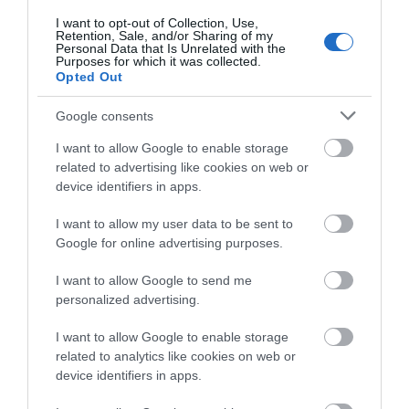
την γέφυρα: Τα
κτηνοτροφική μονάδα
06.08.2026 | 19:40
I want to opt-out of Collection, Use,
νεότερα για την υγεία
– Νέο βίντεο
Retention, Sale, and/or Sharing of my
της
Personal Data that Is Unrelated with the
Ξεκινάει τεράστιο έργο αξίας
Purposes for which it was collected.
2.425.000€ στην Εύβοια – Δείτε
Opted Out
πού
06.08.2026 | 19:20
Google consents
I want to allow Google to enable storage
related to advertising like cookies on web or
device identifiers in apps.
I want to allow my user data to be sent to
Google for online advertising purposes.
I want to allow Google to send me
personalized advertising.
I want to allow Google to enable storage
related to analytics like cookies on web or
device identifiers in apps.