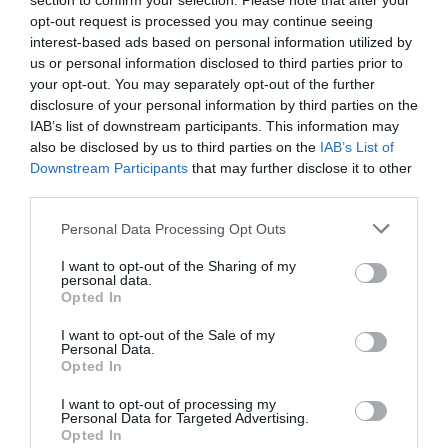
section to confirm your selection. Please note that after your
opt-out request is processed you may continue seeing
06.08.2026 | 20:20
interest-based ads based on personal information utilized by
us or personal information disclosed to third parties prior to
Θρήνος στην Εύβοια: Έφυγε από
your opt-out. You may separately opt-out of the further
τη ζωή ο 37χρονος που είχε
τροχαίο με αγριογούρουνο
disclosure of your personal information by third parties on the
IAB’s list of downstream participants. This information may
06.08.2026 | 20:20
also be disclosed by us to third parties on the
IAB’s List of
Φωτιά στη Σκύρο:
Εύβοια: Με κατάνυξη
Downstream Participants
that may further disclose it to other
Δύσκολη νύχτα για την
Νέο σοβαρό τροχαίο στην Εύβοια:
και πλήθος κόσμου η
third parties.
Τούμπαρε αυτοκίνητο
Καλαμίτσα – Νέες
μεγάλη γιορτή στους
εικόνες και βίντεο
Ωρεούς – Παρών ο
06.08.2026 | 20:00
Please note that this website/app uses one or more Google
Θανάσης Ζεμπίλης
Personal Data Processing Opt Outs
services and may gather and store information including but
not limited to your visit or usage behaviour. You may click to
I want to opt-out of the Sharing of my
Έσπασαν πιάτα στο κεφάλι του
personal data.
grant or deny consent to Google and its third-party tags to
Αταμάν – Βίντεο από τη Σύμη
Opted In
use your data for below specified purposes in below Google
06.08.2026 | 19:40
consent section.
I want to opt-out of the Sale of my
Personal Data.
Opted In
Φωτιά στη Σκύρο: Συνεχίζει να
καίει στο Νησί, συγκλονιστική
I want to opt-out of processing my
Personal Data for Targeted Advertising.
μαρτυρία – Νέες εικόνες και
Σοκ στην Εύβοια με την
Νεότερα για τη Φωτιά
Opted In
βίντεο
κοπέλα που έπεσε από
στη Σκύρο: Κινδύνευσε