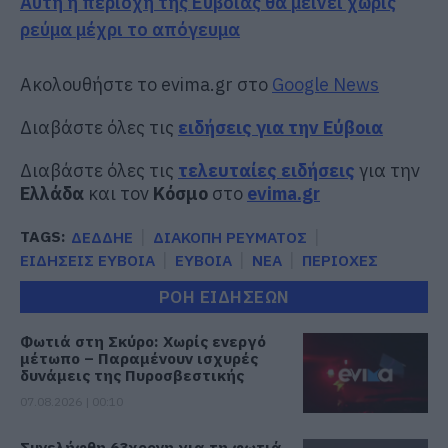
Αυτή η περιοχή της Εύβοιας θα μείνει χωρίς
ρεύμα μέχρι το απόγευμα
Ακολουθήστε το evima.gr στο
Google News
Διαβάστε όλες τις
ειδήσεις για την Εύβοια
Διαβάστε όλες τις
τελευταίες ειδήσεις
για την
Ελλάδα
και τον
Κόσμο
στο
evima.gr
TAGS:
ΔΕΔΔΗΕ
ΔΙΑΚΟΠΗ ΡΕΥΜΑΤΟΣ
ΕΙΔΗΣΕΙΣ ΕΥΒΟΙΑ
ΕΥΒΟΙΑ
ΝΕΑ
ΠΕΡΙΟΧΕΣ
ΡΟΗ ΕΙΔΗΣΕΩΝ
Φωτιά στη Σκύρο: Χωρίς ενεργό
μέτωπο – Παραμένουν ισχυρές
δυνάμεις της Πυροσβεστικής
07.08.2026 | 00:10
Συνελήφθη 63χρονη για τη φωτιά