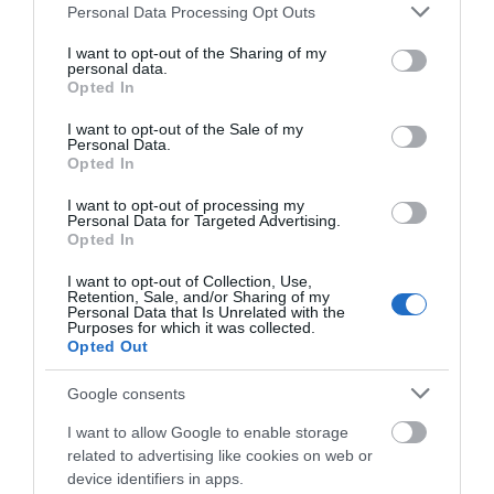
αγριογούρουνο
Please note that this website/app uses one or more Google
Νεότερα για τη Φωτιά στη Σκύρο:
Personal Data Processing Opt Outs
services and may gather and store information including but
Κινδύνευσε κτηνοτροφική μονάδα
– Νέο βίντεο
not limited to your visit or usage behaviour. You may click to
I want to opt-out of the Sharing of my
personal data.
grant or deny consent to Google and its third-party tags to
06.08.2026 | 21:00
Opted In
use your data for below specified purposes in below Google
consent section.
Καφές: Τα οφέλη της μέτριας
I want to opt-out of the Sale of my
Personal Data.
κατανάλωσης σύμφωνα με ειδικό
Opted In
στο μικροβίωμα του εντέρου
06.08.2026 | 21:00
I want to opt-out of processing my
Φωτιά στη Σκύρο:
Συνελήφθη 63χρονη
Personal Data for Targeted Advertising.
Χωρίς ενεργό μέτωπο –
για τη φωτιά στη Σκύρο
Opted In
«Ανάσα» για τους αγρότες στην
Παραμένουν ισχυρές
Εύβοια: Ολοκληρώθηκε μεγάλο
δυνάμεις της
I want to opt-out of Collection, Use,
έργο
Πυροσβεστικής
Retention, Sale, and/or Sharing of my
Personal Data that Is Unrelated with the
06.08.2026 | 20:40
Purposes for which it was collected.
Opted Out
Ο λόγος που τηγανίζουμε ψάρια
του Σωτήρος – Πως θα κάνετε το
Google consents
τέλειο μαγείρεμα
06.08.2026 | 20:20
I want to allow Google to enable storage
related to advertising like cookies on web or
device identifiers in apps.
Θρήνος στην Εύβοια: Έφυγε από