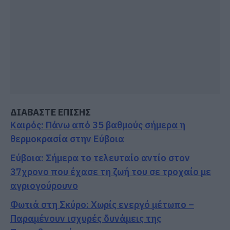
ΔΙΑΒΑΣΤΕ ΕΠΙΣΗΣ
Καιρός: Πάνω από 35 βαθμούς σήμερα η
θερμοκρασία στην Εύβοια
Εύβοια: Σήμερα το τελευταίο αντίο στον
37χρονο που έχασε τη ζωή του σε τροχαίο με
αγριογούρουνο
Φωτιά στη Σκύρο: Χωρίς ενεργό μέτωπο –
Παραμένουν ισχυρές δυνάμεις της