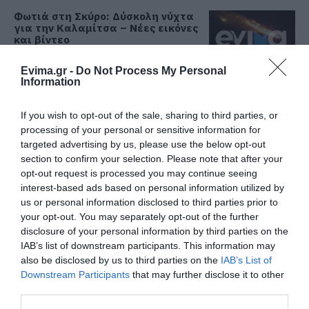
Φωτιά στη Σκύρο: Δύσκολη νύχτα
για την Καλαμίτσα – Νέες εικόνες
και βίντεο
06.08.2026 | 22:04
Όλες οι τελευταίες ειδήσεις
Evima.gr -
Do Not Process My Personal
Information
Εύβοια: Με κατάνυξη και πλήθος
κόσμου η μεγάλη γιορτή στους
Ωρεούς – Παρών ο Θανάσης
ΠΕΡΙΣΣΟΤΕΡΑ ΑΠΟ ΕΙΔΗΣΕΙΣ ΕΥΒΟΙΑ
If you wish to opt-out of the sale, sharing to third parties, or
Ζεμπίλης
processing of your personal or sensitive information for
06.08.2026 | 22:00
targeted advertising by us, please use the below opt-out
section to confirm your selection. Please note that after your
Συντάξεις Σεπτεμβρίου 2026:
opt-out request is processed you may continue seeing
Πότε πληρώνονται οι δικαιούχοι –
interest-based ads based on personal information utilized by
Οι ημερομηνίες του e-ΕΦΚΑ
us or personal information disclosed to third parties prior to
06.08.2026 | 21:40
your opt-out. You may separately opt-out of the further
disclosure of your personal information by third parties on the
Σοκ στην Εύβοια με την κοπέλα
IAB’s list of downstream participants. This information may
που έπεσε από την γέφυρα: Τα
Καιρός: Πάνω από 35
Εύβοια: Σήμερα το
also be disclosed by us to third parties on the
IAB’s List of
νεότερα για την υγεία της
βαθμούς σήμερα η
τελευταίο αντίο στον
Downstream Participants
that may further disclose it to other
θερμοκρασία στην
37χρονο που έχασε τη
06.08.2026 | 21:20
third parties.
Εύβοια
ζωή του σε τροχαίο με