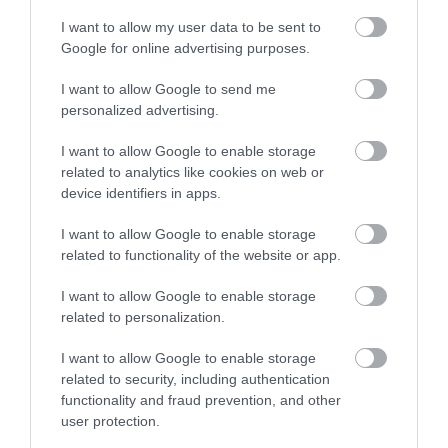
τη ζωή ο 37χρονος που είχε
Φωτιά στη Σκύρο:
Εύβοια: Με κατάνυξη
τροχαίο με αγριογούρουνο
Δύσκολη νύχτα για την
και πλήθος κόσμου η
I want to allow my user data to be sent to
Καλαμίτσα – Νέες
μεγάλη γιορτή στους
Google for online advertising purposes.
06.08.2026 | 20:20
εικόνες και βίντεο
Ωρεούς – Παρών ο
Θανάσης Ζεμπίλης
I want to allow Google to send me
Νέο σοβαρό τροχαίο στην Εύβοια:
Τούμπαρε αυτοκίνητο
personalized advertising.
06.08.2026 | 20:00
I want to allow Google to enable storage
related to analytics like cookies on web or
device identifiers in apps.
I want to allow Google to enable storage
related to functionality of the website or app.
I want to allow Google to enable storage
related to personalization.
I want to allow Google to enable storage
related to security, including authentication
functionality and fraud prevention, and other
user protection.