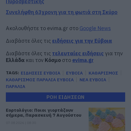
Πυροσβεστικής
Συνελήφθη 63χρονη για τη φωτιά στη Σκύρο
Ακολουθήστε το evima.gr στο
Google News
Διαβάστε όλες τις
ειδήσεις για την Εύβοια
Διαβάστε όλες τις
τελευταίες ειδήσεις
για την
Ελλάδα
και τον
Κόσμο
στο
evima.gr
TAGS:
ΕΙΔΗΣΕΙΣ ΕΥΒΟΙΑ
ΕΥΒΟΙΑ
ΚΑΘΑΡΙΣΜΟΣ
ΚΑΘΑΡΙΣΜΟΣ ΠΑΡΑΛΙΑ ΕΥΒΟΙΑ
ΝΕΑ ΕΥΒΟΙΑ
ΠΑΡΑΛΙΑ
ΡΟΗ ΕΙΔΗΣΕΩΝ
Εορτολόγιο: Ποιοι γιορτάζουν
σήμερα, Παρασκευή 7 Αυγούστου
07.08.2026 | 08:30