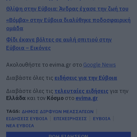
Θλίψη στην Εύβοια: Άνδρας έχασε την ζωή του
«Βόμβα» στην Εύβοια διαλύθηκε ποδοσφαιρική
ομάδα
Φίδι έκανε βόλτες σε αυλή σπιτιού στην
Εύβοια – Εικόνες
Ακολουθήστε το evima.gr στο
Google News
Διαβάστε όλες τις
ειδήσεις για την Εύβοια
Διαβάστε όλες τις
τελευταίες ειδήσεις
για την
Ελλάδα
και τον
Κόσμο
στο
evima.gr
TAGS:
ΔΗΜΟΣ ΔΙΡΦΥΩΝ ΜΕΑΣΣΑΠΙΩΝ
ΕΙΔΗΣΕΙΣ ΕΥΒΟΙΑ
ΕΠΙΧΕΙΡΗΣΕΙΣ
ΕΥΒΟΙΑ
ΝΕΑ ΕΥΒΟΙΑ
ΡΟΗ ΕΙΔΗΣΕΩΝ