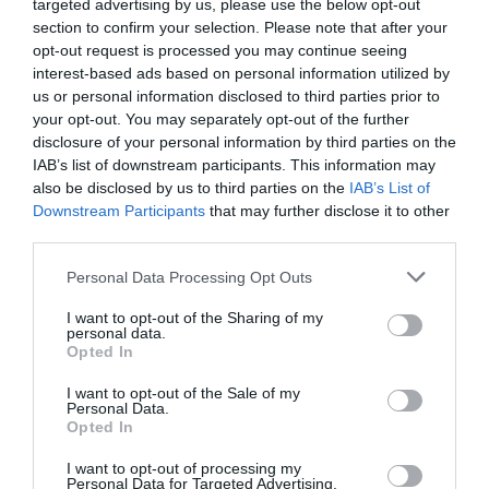
targeted advertising by us, please use the below opt-out
το επόμενο πανηγύρι στην Εύβοια
section to confirm your selection. Please note that after your
06.08.2026 | 10:45
Ο μικρός μουσικός που
Θλίψη στην Εύβοια:
opt-out request is processed you may continue seeing
έγινε το πρόσωπο της
Άνδρας έχασε την ζωή
interest-based ads based on personal information utilized by
βραδιάς σε πανηγύρι
του
us or personal information disclosed to third parties prior to
της Εύβοιας
Σε αυτό τον Δήμο της Εύβοιας τα
your opt-out. You may separately opt-out of the further
έργα δεν κάνουν διακοπές! Που
disclosure of your personal information by third parties on the
έριξε άσφαλτο ο δήμαρχος
IAB’s list of downstream participants. This information may
06.08.2026 | 10:30
also be disclosed by us to third parties on the
IAB’s List of
Downstream Participants
that may further disclose it to other
Μεταμόρφωση του Σωτήρος: Η
third parties.
γιορτή που θα θυμίζει πάντα την
καταστροφική φωτιά στη Βόρεια
Please note that this website/app uses one or more Google
Personal Data Processing Opt Outs
Εύβοια
services and may gather and store information including but
06.08.2026 | 10:00
«Βόμβα» στην Εύβοια
Φίδι έκανε βόλτες σε
not limited to your visit or usage behaviour. You may click to
I want to opt-out of the Sharing of my
personal data.
διαλύθηκε
αυλή σπιτιού στην
grant or deny consent to Google and its third-party tags to
Opted In
ποδοσφαιρική ομάδα
Στα «κάγκελα» οι δάσκαλοι για
Εύβοια – Εικόνες
use your data for below specified purposes in below Google
τους διορισμούς: «Η Εύβοια δεν
consent section.
μπορεί να παραμένει αόρατη»
I want to opt-out of the Sale of my
Personal Data.
06.08.2026 | 09:45
Opted In
I want to opt-out of processing my
Καλοκαίρι στην Εύβοια: Πώς οι
Personal Data for Targeted Advertising.