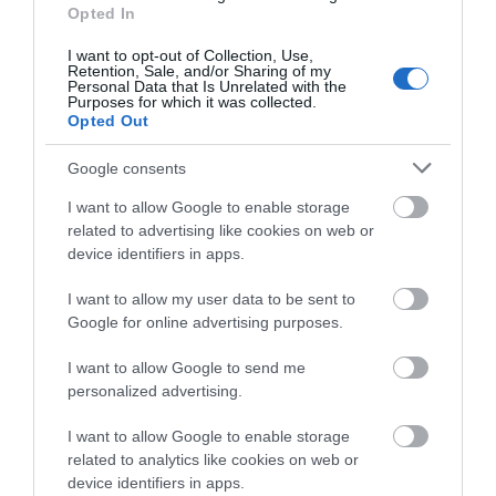
νέοι γέμισαν με κόσμο και φέτος
Opted In
το χωριό τους!
06.08.2026 | 09:30
I want to opt-out of Collection, Use,
Retention, Sale, and/or Sharing of my
Γνωρίστε τα
Δείτε εδώ που και πότε
Personal Data that Is Unrelated with the
αρχαιολογικά
θα γίνει το επόμενο
Χωρίς νερό σήμερα αυτές οι
Purposes for which it was collected.
ευρήματα της Εύβοιας!
περιοχές της Εύβοιας
πανηγύρι στην Εύβοια
Opted Out
Δείτε τα σημεία
06.08.2026 | 09:15
ξενάγησης
Google consents
I want to allow Google to enable storage
Ποιες περιοχές θα έχουν σήμερα
related to advertising like cookies on web or
(6/8) διακοπή ρεύματος στην
Εύβοια
device identifiers in apps.
06.08.2026 | 09:00
I want to allow my user data to be sent to
Google for online advertising purposes.
I want to allow Google to send me
personalized advertising.
I want to allow Google to enable storage
related to analytics like cookies on web or
device identifiers in apps.