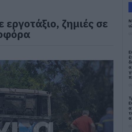
 εργοτάξιο, ζημιές σε
Ν
υ
τοφόρα
07
Ε
έ
δ
α
γ
π
07
Τ
Ε
α
τ
α
07