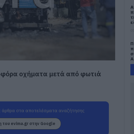
Α
π
τ
ε
07
Π
π
σ
Α
07
τοφόρα οχήματα μετά από φωτιά
Δ
Δ
γ
07
 άρθρα στα αποτελέσματα αναζήτησης
Μ
ν
σ
 του evima.gr στην Google
α
φ