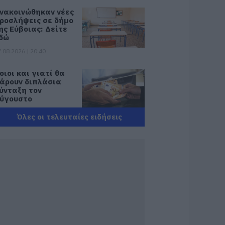
νακοινώθηκαν νέες
ροσλήψεις σε δήμο
ης Εύβοιας: Δείτε
δώ
.08.2026 | 20:40
οιοι και γιατί θα
άρουν διπλάσια
ύνταξη τον
ύγουστο
.08.2026 | 20:20
Όλες οι τελευταίες ειδήσεις
είτε τι έκανε
ήμος της Εύβοιας
ια τις φωτιές
.08.2026 | 20:00
ητέρα και γιος οι
εκροί από τη
ύγκρουση
υτοκινήτου με
ορτηγό