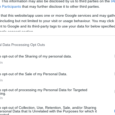
. This information may also be disclosed by us to third parties on the
IA
ε
 οχήματα του Δήμου τα οποία ήταν
Participants
that may further disclose it to other third parties.
ε
 από την πυρκαγιά ενώ το άλλο κάηκε
5
 that this website/app uses one or more Google services and may gath
07
including but not limited to your visit or usage behaviour. You may click 
 to Google and its third-party tags to use your data for below specifi
Β
ogle consent section.
ε
τ
έ
l Data Processing Opt Outs
07
o opt-out of the Sharing of my personal data.
Α
In
κ
κ
o opt-out of the Sale of my Personal Data.
κ
Π
In
07
to opt-out of processing my Personal Data for Targeted
ing.
Ε
In
ο
ε
o opt-out of Collection, Use, Retention, Sale, and/or Sharing
έ
ersonal Data that Is Unrelated with the Purposes for which it
lected.