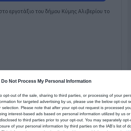
07
το εργοτάξιο του δήμου Κύμης Αλιβερίου το
Ρ
σ
τ
σ
ε
07
Ν
ε
σ
δ
-
Do Not Process My Personal Information
07
Α
to opt-out of the sale, sharing to third parties, or processing of your per
Ε
formation for targeted advertising by us, please use the below opt-out s
δ
r selection. Please note that after your opt-out request is processed y
α
eing interest-based ads based on personal information utilized by us or
07
disclosed to third parties prior to your opt-out. You may separately opt-
ευκρίνιστες συνθήκες στο χώρο του
losure of your personal information by third parties on the IAB’s list of
ε μεγάλο σούπερ μάρκετ και είχε ως
Τ