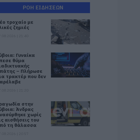
ΡΟΗ ΕΙΔΗΣΕΩΝ
έο τροχαίο με
λικές ζημιές
.08.2026 | 21:40
ύβοια: Γυναίκα
πεσε θύμα
ιαδικτυακής
πάτης – Πλήρωσε
ια τρακτέρ που δεν
αρέλαβε
.08.2026 | 21:20
ραγωδία στην
ύβοια: Άνδρας
νασύρθηκε χωρίς
ις αισθήσεις του
πό τη θάλασσα
.08.2026 | 20:57