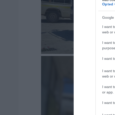
Opted 
Google 
I want t
web or d
I want t
purpose
I want 
I want t
web or d
I want t
or app.
I want t
I want t