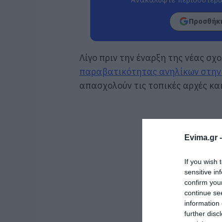
Προσθήκη
Λίγο πριν την έναρξη της νέας σχ
παραβατικότητας ανηλίκων στην
απασχολούν τις τοπικές αρχές και
Evima.gr 
If you wish 
sensitive in
confirm you
continue se
information 
further disc