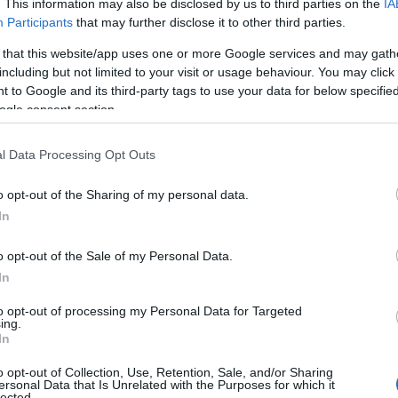
. This information may also be disclosed by us to third parties on the
IA
09
Participants
that may further disclose it to other third parties.
 that this website/app uses one or more Google services and may gath
Π
άμεσα στα παιδιά δεν περιορίζεται πλέον
including but not limited to your visit or usage behaviour. You may click 
π
δηλώνεται ολοένα και συχνότερα εκτός
ε
 to Google and its third-party tags to use your data for below specifi
σ
ogle consent section.
που καταγράφονται σε πλατείες, γειτονιές
09
ο Εντεταλμένος Σύμβουλος για θέματα
l Data Processing Opt Outs
ειας Στερεάς Ελλάδας, Βαγγέλης Χαϊνάς,
Σ
Β
ορείς να σταθούν στο ύψος των περιστάσεων.
o opt-out of the Sharing of my personal data.
Α
π
In
δ
ων προβλημάτων απαιτεί συλλογική ευθύνη
ι
o opt-out of the Sale of my Personal Data.
ο
In
09
ι μαζί τους μεταλλάσσονται και τα φαινόμενα
to opt-out of processing my Personal Data for Targeted
Ο
νει, υπογραμμίζοντας ότι ακόμη και τα
ing.
Σ
In
παίρνουν συνεχώς νέες μορφές, από τα
ε
Ι
χρήση της τεχνολογίας.
o opt-out of Collection, Use, Retention, Sale, and/or Sharing
ersonal Data that Is Unrelated with the Purposes for which it
09
lected.