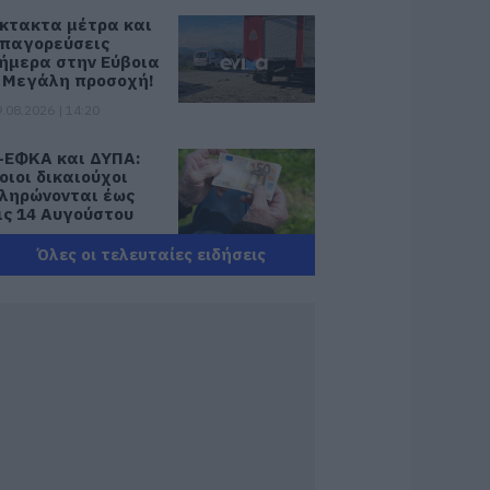
κτακτα μέτρα και
παγορεύσεις
ήμερα στην Εύβοια
 Μεγάλη προσοχή!
.08.2026 | 14:20
-ΕΦΚΑ και ΔΥΠΑ:
οιοι δικαιούχοι
ληρώνονται έως
ις 14 Αυγούστου
.08.2026 | 14:00
Όλες οι τελευταίες ειδήσεις
ατάνυξη στην
ύβοια: Παράκληση
ης Παναγίας στη
ούτσα με
εράσματα και
ναψυκτικά
.08.2026 | 13:40
κύλος ή γάτα;
είτε πόσα