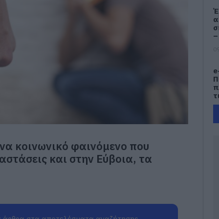
Έ
α
σ
–
09
e
Π
π
τ
09
Κ
Ε
ένα κοινωνικό φαινόμενο που
τ
Λ
ιαστάσεις και στην Εύβοια, τα
κ
α
09
Σ
Δ
 άρθρα στα αποτελέσματα αναζήτησης