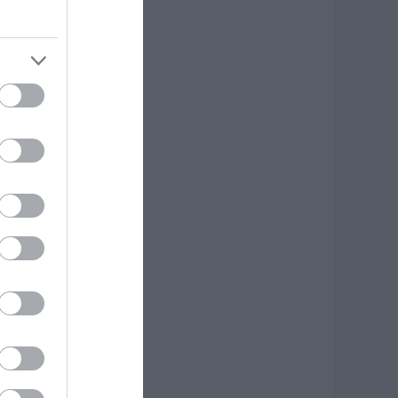
υγκινεί Ενορία
την Εύβοια!
υγκεντρώνει
ρόφιμα για άπορες
ικογένειες για τον
εκαπενταύγουστο!
.08.2026 | 11:00
ε πλήρη
τοιμότητα για
νδεχόμενο
υρκαγιάς σήμερα ο
ήμος Χαλκιδέων-
ρήσιμα τηλέφωνα
.08.2026 | 10:40