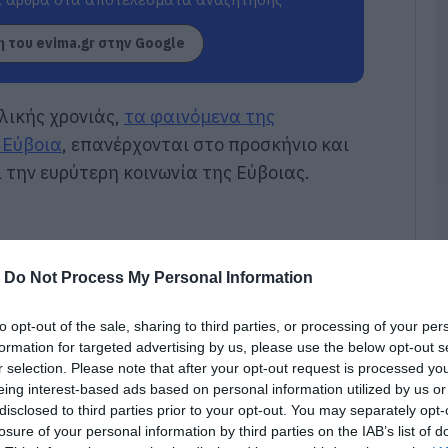
χ
χ
χ
 του evima.gr στην Google
09
Π
ολικής χρονιάς,
τα φαινόμενα της
τ
 Εύβοια
, επανέρχονται στο προσκήνιο και
3
 την ευρύτερη κοινωνία της Εύβοιας.
09
Π
Α
μ
τ
-
Do Not Process My Personal Information
φ
ο
to opt-out of the sale, sharing to third parties, or processing of your per
09
formation for targeted advertising by us, please use the below opt-out s
r selection. Please note that after your opt-out request is processed y
Ε
eing interest-based ads based on personal information utilized by us or
π
κ
disclosed to third parties prior to your opt-out. You may separately opt-
Σ
losure of your personal information by third parties on the IAB’s list of
τ