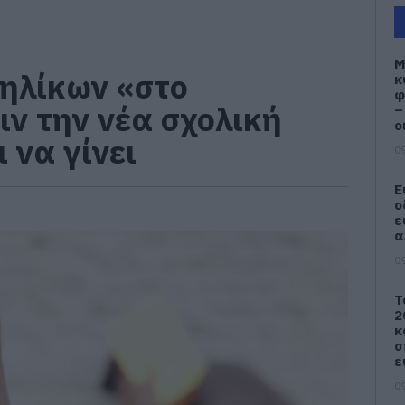
M
νηλίκων «στο
κ
φ
ιν την νέα σχολική
–
ο
 να γίνει
09
Ε
ο
ε
α
09
Τ
2
κ
σ
ε
09