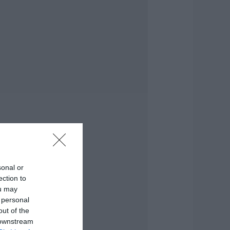
ρήματα θα
ρειαστείτε κάθε
ρόνο
.08.2026 | 13:20
ανικός σε λιμάνι
ης Εύβοιας με
7χρονο άνδρα
.08.2026 | 13:00
ανσέληνος
υγούστου 2026: Η
ερική έκλειψη και
α εντυπωσιακά
αινόμενα στον
υρανό
sonal or
.08.2026 | 12:40
ection to
ou may
ύβοια: Νέες
 personal
ινακίδες για τον
ίνδυνο πυρκαγιάς –
out of the
ε ποια σημεία
 downstream
οποθετήθηκαν