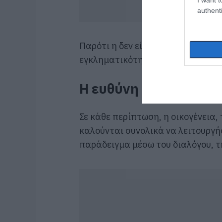
authenti
Παρότι η δεν είναι νέο φαινόμενο
εγκληματικότητα μεταξύ νέων είν
Η ευθύνη του περίγυρ
Σε κάθε περίπτωση, η οικογένεια, 
καλούνται συνολικά να λειτουργήσ
παράδειγμα μέσω του διαλόγου, τ