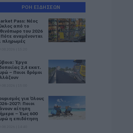
ΡΟΗ ΕΙΔΗΣΕΩΝ
arket Pass: Νέος
ύκλος από το
θινόπωρο του 2026
 Πότε αναμένονται
ι πληρωμές
.08.2026 | 15:20
ύβοια: Έργα
δοποιίας 2,4 εκατ.
υρώ – Ποιοι δρόμοι
λλάζουν
.08.2026 | 15:00
ουρισμός για Όλους
026-2027: Ποιοι
άνουν αίτηση
ήμερα – Έως 600
υρώ η επιδότηση
.08.2026 | 14:40