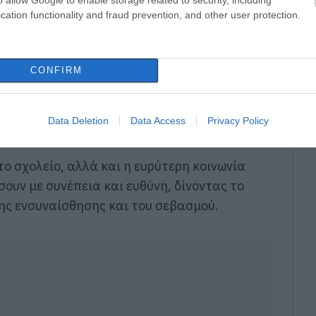
cation functionality and fraud prevention, and other user protection.
, η αυξανόμενη επιθετικότητα και
CONFIRM
αι ανησυχητική.
ου
Data Deletion
Data Access
Privacy Policy
το σχολείο, αλλά και η ευρύτερη κοινωνία
ουν με συνέπεια και ευθύνη, δίνοντας το
ης ενσυναίσθησης και του σεβασμού.