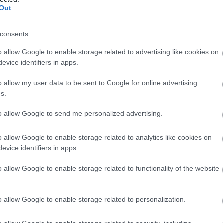
Out
κων
Σ
σ
Σ
consents
τ
νωνικό φαινόμενο που έχει λάβει ανησυχητικές
ο
o allow Google to enable storage related to advertising like cookies on
αία χρόνια.
Δ
evice identifiers in apps.
09
αιδιά και έφηβοι συμμετέχουν σε βίαιες
o allow my user data to be sent to Google for online advertising
s.
ους ή ευρύτερα κοινωνικά περιβάλλοντα.
Σ
ε
ε
to allow Google to send me personalized advertising.
π
Δ
Χ
o allow Google to enable storage related to analytics like cookies on
evice identifiers in apps.
09
o allow Google to enable storage related to functionality of the website
o allow Google to enable storage related to personalization.
o allow Google to enable storage related to security, including