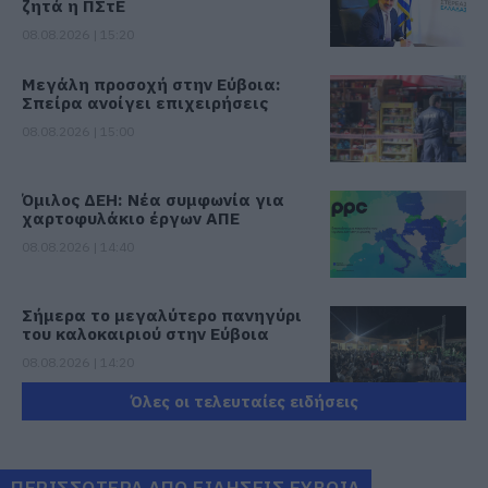
ζητά η ΠΣτΕ
08.08.2026 | 15:20
Μεγάλη προσοχή στην Εύβοια:
Σπείρα ανοίγει επιχειρήσεις
08.08.2026 | 15:00
Όμιλος ΔΕΗ: Νέα συμφωνία για
χαρτοφυλάκιο έργων ΑΠΕ
08.08.2026 | 14:40
Σήμερα το μεγαλύτερο πανηγύρι
του καλοκαιριού στην Εύβοια
08.08.2026 | 14:20
Όλες οι τελευταίες ειδήσεις
Συρροή πιστών σε αυτό το
Μοναστήρι της Εύβοιας!
08.08.2026 | 14:00
ΠΕΡΙΣΣΟΤΕΡΑ ΑΠΟ ΕΙΔΗΣΕΙΣ ΕΥΒΟΙΑ