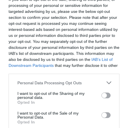
Σήμερα το μεγαλύτερο
Συρροή πιστών σε αυτό
processing of your personal or sensitive information for
πανηγύρι του
το Μοναστήρι της
Τι γίνεται με τις τσούχτρες στην
καλοκαιριού στην
Εύβοιας!
targeted advertising by us, please use the below opt-out
Εύβοια;
Εύβοια
section to confirm your selection. Please note that after your
08.08.2026 | 12:20
opt-out request is processed you may continue seeing
interest-based ads based on personal information utilized by
us or personal information disclosed to third parties prior to
Καύσωνας και πολλά μποφόρ
your opt-out. You may separately opt-out of the further
αύριο στην Εύβοια! Συνεδρίασε η
disclosure of your personal information by third parties on the
επιτροπή εκτίμησης κινδύνου
IAB’s list of downstream participants. This information may
08.08.2026 | 12:00
also be disclosed by us to third parties on the
IAB’s List of
Downstream Participants
that may further disclose it to other
Εύβοια: Οι ισχυροί άνεμοι
third parties.
Έξοδος Αυγούστου: Οι
Εικόνες σοκ σε
έσπασαν μεγάλο πεύκο σε αυλή
Αθηναίοι «ψηφίζουν»
κοιμητήριο της
εκκλησίας
Please note that this website/app uses one or more Google
Εύβοια για τις
Εύβοιας: Δείτε τι
Personal Data Processing Opt Outs
08.08.2026 | 11:40
διακοπές τους!
έκαναν
services and may gather and store information including but
not limited to your visit or usage behaviour. You may click to
I want to opt-out of the Sharing of my
personal data.
Εύβοια: Αποκαταστάθηκε το
grant or deny consent to Google and its third-party tags to
Opted In
ίντερνετ στον Οξύλιθο μετά από
use your data for below specified purposes in below Google
επέμβαση της CP COMPANY Ε.Ε.
consent section.
I want to opt-out of the Sale of my
08.08.2026 | 11:20
Personal Data.
Opted In