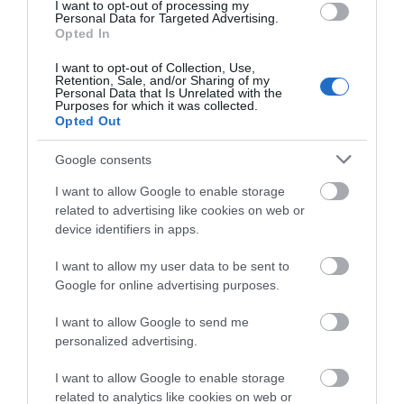
I want to opt-out of processing my
Personal Data for Targeted Advertising.
Opted In
I want to opt-out of Collection, Use,
Retention, Sale, and/or Sharing of my
Personal Data that Is Unrelated with the
Purposes for which it was collected.
Στο «τραπέζι» νέο γήπεδο μπάσκετ στην
Opted Out
Εύβοια – Πού θα γίνει
Google consents
20.05.2024 | 21:20
I want to allow Google to enable storage
related to advertising like cookies on web or
device identifiers in apps.
I want to allow my user data to be sent to
Google for online advertising purposes.
I want to allow Google to send me
personalized advertising.
I want to allow Google to enable storage
Γήπεδο μπάσκετ έγινε «ολοκαίνουργιου»
related to analytics like cookies on web or