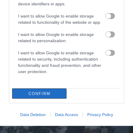
στην Εύβοια
device identifiers in apps.
18.05.2024 | 11:40
I want to allow Google to enable storage
related to functionality of the website or app.
I want to allow Google to enable storage
related to personalization.
I want to allow Google to enable storage
related to security, including authentication
functionality and fraud prevention, and other
user protection.
Κατέρρευσε θόλος αθλητικού χώρου, παιδιά
έφυγαν εσπευσμένα
CONFIRM
19.11.2023 | 16:00
Data Deletion
Data Access
Privacy Policy