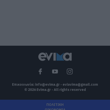
Έσπασαν πιάτα στο κεφάλι του
Αταμάν – Βίντεο από τη Σύμη
06.08.2026 | 19:40
Φωτιά στη Σκύρο: Συνεχίζει να καίει
στο Νησί, συγκλονιστική μαρτυρία –
Νέες εικόνες και βίντεο
06.08.2026 | 19:40
Ξεκινάει τεράστιο έργο αξίας
2.425.000€ στην Εύβοια – Δείτε πού
06.08.2026 | 19:20
Επικοινωνία:
info@evima.gr
-
eviavima@gmail.com
© 2026 Evima.gr - All rights reserved
ΠΟΛΙΤΙΚΗ
ΟΙΚΟΝΟΜΙΑ