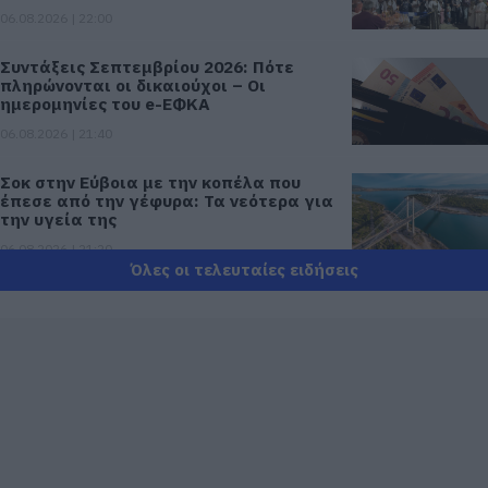
06.08.2026 | 22:00
Συντάξεις Σεπτεμβρίου 2026: Πότε
πληρώνονται οι δικαιούχοι – Οι
ημερομηνίες του e-ΕΦΚΑ
06.08.2026 | 21:40
Σοκ στην Εύβοια με την κοπέλα που
έπεσε από την γέφυρα: Τα νεότερα για
την υγεία της
06.08.2026 | 21:20
Όλες οι τελευταίες ειδήσεις
Νεότερα για τη Φωτιά στη Σκύρο:
Κινδύνευσε κτηνοτροφική μονάδα –
Νέο βίντεο
06.08.2026 | 21:00
Καφές: Τα οφέλη της μέτριας
κατανάλωσης σύμφωνα με ειδικό στο
μικροβίωμα του εντέρου
06.08.2026 | 21:00