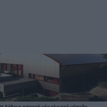
Η Εύβοια αποκτά νέο κλειστό γήπεδο