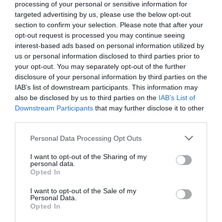
23.07.2024 | 13:15
processing of your personal or sensitive information for
targeted advertising by us, please use the below opt-out
section to confirm your selection. Please note that after your
opt-out request is processed you may continue seeing
interest-based ads based on personal information utilized by
us or personal information disclosed to third parties prior to
your opt-out. You may separately opt-out of the further
disclosure of your personal information by third parties on the
IAB’s list of downstream participants. This information may
also be disclosed by us to third parties on the
IAB’s List of
Downstream Participants
that may further disclose it to other
third parties.
Εύβοια: Ποιο σχολείο απέκτησε «νέο»
Please note that this website/app uses one or more Google
Personal Data Processing Opt Outs
γήπεδο μπάσκετ
services and may gather and store information including but
14.06.2024 | 11:45
not limited to your visit or usage behaviour. You may click to
I want to opt-out of the Sharing of my
personal data.
grant or deny consent to Google and its third-party tags to
Opted In
use your data for below specified purposes in below Google
consent section.
I want to opt-out of the Sale of my
Personal Data.
Opted In