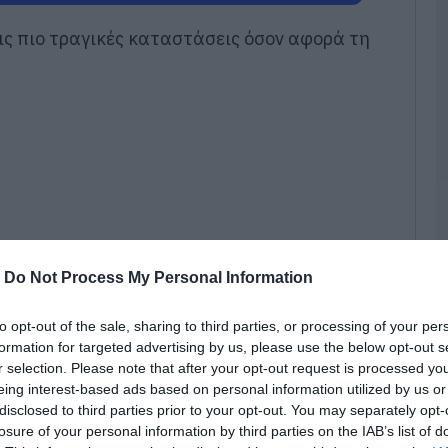
π
τ
τις πιο τραγικές καταστάσεις όσον αφορά τη
ε
07
Π
π
σ
Α
07
Δ
Δ
γ
-
Do Not Process My Personal Information
07
to opt-out of the sale, sharing to third parties, or processing of your per
Μ
formation for targeted advertising by us, please use the below opt-out s
ν
r selection. Please note that after your opt-out request is processed y
σ
eing interest-based ads based on personal information utilized by us or
α
φ
disclosed to third parties prior to your opt-out. You may separately opt-
χολικής χρονιάς, τα σχολικά κτήρια του
losure of your personal information by third parties on the IAB’s list of
07
ών Χαλκίδας παρουσιάζουν μια εικόνα