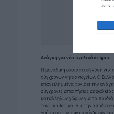
authenti
Ανάγκη για νέα σχολικά κτήρια
Η μοναδική ουσιαστική λύση για 
σύγχρονων νηπιαγωγείων. Ο Σύλλ
επανειλημμένα τονίσει την ανάγκη
σύγχρονες απαιτήσεις ασφαλείας 
κατάλληλων χώρων για τα παιδιά
τους, καθώς και για την αποδοτικ
χρήση αυτών των επικίνδυνων και