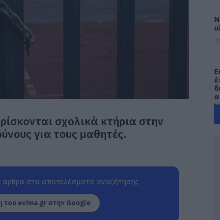
Ν
υ
07
Ε
έ
δ
α
γ
π
ρίσκονται σχολικά κτήρια στην
07
ύνους για τους μαθητές.
Τ
Ε
α
τ
α
 άρθρα στα αποτελέσματα αναζήτησης
07
 του evima.gr στην Google
Α