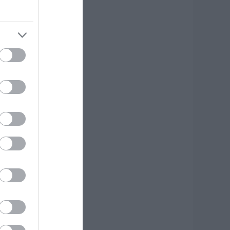
κδρομή για
7χρονο τουρίστα
.08.2026 | 18:20
αρύ πένθος για τον
κπαιδευτικό από
ην Εύβοια που
φυγε από τη ζωή
.08.2026 | 18:00