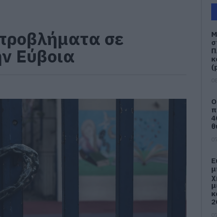
 προβλήματα σε
Μ
σ
ην Εύβοια
Π
κ
(
08
Ο
π
4
θ
07
Ε
μ
χ
μ
κ
2
07