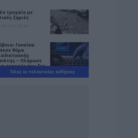
έο τροχαίο με
λικές ζημιές
.08.2026 | 21:40
ύβοια: Γυναίκα
πεσε θύμα
ιαδικτυακής
πάτης – Πλήρωσε
ια τρακτέρ που δεν
αρέλαβε
Όλες οι τελευταίες ειδήσεις
.08.2026 | 21:20
ραγωδία στην
ύβοια: Άνδρας
νασύρθηκε χωρίς
ις αισθήσεις του
πό τη θάλασσα
.08.2026 | 20:57
νακοινώθηκαν νέες