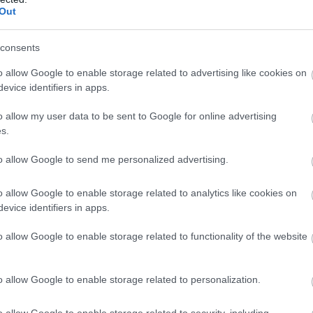
ε
ου έχουν υποστεί καθίζηση.
Out
5
07
consents
Β
τέλεσμα μόνο της έλλειψης χρηματοδότησης,
o allow Google to enable storage related to advertising like cookies on
ε
τ
evice identifiers in apps.
όδιων φορέων. Η Κυβέρνηση, το Υπουργείο
έ
 Στερεάς Ελλάδας, η Περιφερειακή Διεύθυνση
o allow my user data to be sent to Google for online advertising
07
ι η Διεύθυνση Πρωτοβάθμιας Εκπαίδευσης
s.
 στον άλλον τις ευθύνες για την κατάσταση,
to allow Google to send me personalized advertising.
 ενέργειες για την επίλυσή της. Αν και οι
οι για τις επικίνδυνες συνθήκες, δεν έχουν
o allow Google to enable storage related to analytics like cookies on
 να διασφαλίσουν τη στέγαση των
evice identifiers in apps.
άλληλα κτήρια.
o allow Google to enable storage related to functionality of the website
o allow Google to enable storage related to personalization.
o allow Google to enable storage related to security, including