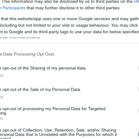
. This information may also be disclosed by us to third parties on the
IA
οράς. Η έλλειψη χρηματοδότησης από την
Participants
that may further disclose it to other third parties.
Ρ
οδηγήσει στη συνεχιζόμενη χρήση κοντέινερ
σ
 that this website/app uses one or more Google services and may gath
τ
ία βρίσκονται σε άθλια κατάσταση και
including but not limited to your visit or usage behaviour. You may click 
σ
ε
 to Google and its third-party tags to use your data for below specifi
 μαθητές και τους δασκάλους.
ogle consent section.
07
α μαθητές και εκπαιδευτικούς
Ν
l Data Processing Opt Outs
ε
πιαγωγών και Δασκάλων Χαλκίδας, τα
σ
o opt-out of the Sharing of my personal data.
δ
ως σχολικές αίθουσες λειτουργούν για αρκετά
In
07
βλέπεται από τη νομοθεσία. Σύμφωνα με τον
ται να χρησιμοποιούνται μόνο για τέσσερα
o opt-out of the Sale of my Personal Data.
Α
Ε
 για δύο ακόμα. Παρ’ όλα αυτά, τα κοντέινερ
In
δ
 7, 12, 13 και 17 χρόνια, χωρίς να έχουν
α
to opt-out of processing my Personal Data for Targeted
ing.
σιαστικά. Αυτή η παρατεταμένη χρήση χωρίς
07
In
ε σοβαρές φθορές. Οι αίθουσες «στάζουν»
Τ
o opt-out of Collection, Use, Retention, Sale, and/or Sharing
 στα δάπεδα, ενώ σε πολλές περιπτώσεις τα
ε
ersonal Data that Is Unrelated with the Purposes for which it
lected.