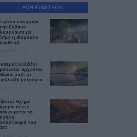
ΡΟΗ ΕΙΔΗΣΕΩΝ
εγάλο πανηγύρι
την Εύβοια:
λημμύρισε με
όσμο η Φαράκλα
pics&vid)
.08.2026 | 00:59
 καιρός αλλάζει
ρόσωπο: Έρχονται
0άρια μαζί με
υελλώδη μελτέμια
.08.2026 | 22:20
ύβοια: Ηχηρό
ήνυμα πέντε
ρόνια μετά τη
εγάλη
αταστροφή του
021
.08.2026 | 22:00