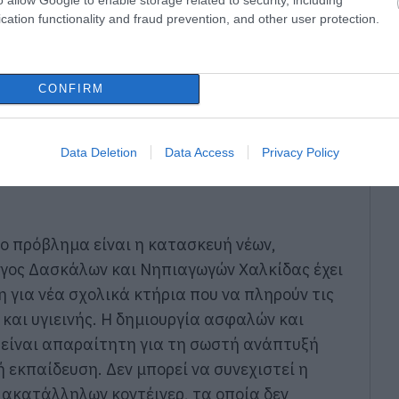
cation functionality and fraud prevention, and other user protection.
CONFIRM
Data Deletion
Data Access
Privacy Policy
το πρόβλημα είναι η κατασκευή νέων,
ογος Δασκάλων και Νηπιαγωγών Χαλκίδας έχει
 για νέα σχολικά κτήρια που να πληρούν τις
και υγιεινής. Η δημιουργία ασφαλών και
 είναι απαραίτητη για τη σωστή ανάπτυξή
ή εκπαίδευση. Δεν μπορεί να συνεχιστεί η
 ακατάλληλων κοντέινερ, τα οποία δεν