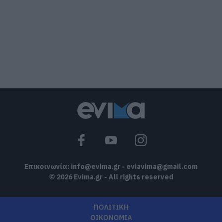
Καύσωνας και πολλά μποφόρ αύριο
στην Εύβοια! Συνεδρίασε η επιτροπή
εκτίμησης κινδύνου
08.08.2026 | 12:00
Εύβοια: Οι ισχυροί άνεμοι έσπασαν
μεγάλο πεύκο σε αυλή εκκλησίας
08.08.2026 | 11:40
Εύβοια: Αποκαταστάθηκε το ίντερνετ
στον Οξύλιθο μετά από επέμβαση της
CP COMPANY Ε.Ε.
08.08.2026 | 11:20
Επικοινωνία:
info@evima.gr
-
eviavima@gmail.com
© 2026 Evima.gr - All rights reserved
ΠΟΛΙΤΙΚΗ
ΟΙΚΟΝΟΜΙΑ