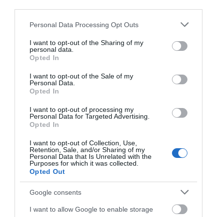
third parties.
Εγγραφές σε νηπιαγωγεία και Α δημοτικού:
Please note that this website/app uses one or more Google
Personal Data Processing Opt Outs
Πότε ξεκινούν
services and may gather and store information including but
not limited to your visit or usage behaviour. You may click to
I want to opt-out of the Sharing of my
24.02.2023 | 21:00
personal data.
grant or deny consent to Google and its third-party tags to
Opted In
use your data for below specified purposes in below Google
consent section.
I want to opt-out of the Sale of my
Personal Data.
Opted In
I want to opt-out of processing my
Personal Data for Targeted Advertising.
Opted In
I want to opt-out of Collection, Use,
Retention, Sale, and/or Sharing of my
Personal Data that Is Unrelated with the
Purposes for which it was collected.
Εύβοια: Σοβαρά προβλήματα στα
Opted Out
νηπιαγωγεία Χαλκίδας
Google consents
13.12.2022 | 18:40
I want to allow Google to enable storage