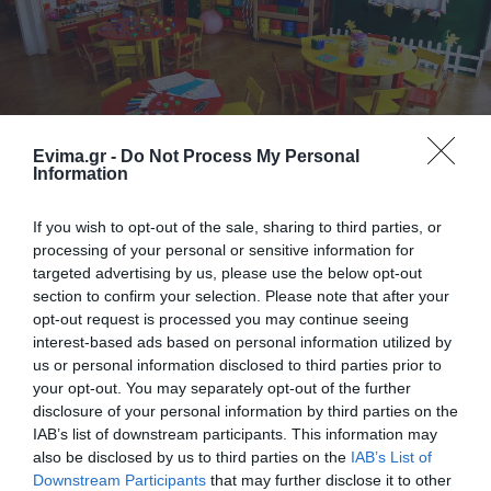
Evima.gr -
Do Not Process My Personal
Εύβοια: Ξεκίνησαν εγγραφές σε προνήπια
Information
και Α’ δημοτικού για το 2024- Η διαδικασία
κι η προθεσμία
If you wish to opt-out of the sale, sharing to third parties, or
processing of your personal or sensitive information for
01.03.2023 | 14:45
targeted advertising by us, please use the below opt-out
section to confirm your selection. Please note that after your
opt-out request is processed you may continue seeing
interest-based ads based on personal information utilized by
us or personal information disclosed to third parties prior to
your opt-out. You may separately opt-out of the further
disclosure of your personal information by third parties on the
IAB’s list of downstream participants. This information may
also be disclosed by us to third parties on the
IAB’s List of
Downstream Participants
that may further disclose it to other