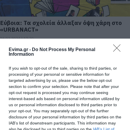
Εύβοια: Τα σχολεία άλλαξαν όψη χάρη στο
«URBANACT»
16.02.2024 | 17:20
Evima.gr -
Do Not Process My Personal
Information
If you wish to opt-out of the sale, sharing to third parties, or
processing of your personal or sensitive information for
targeted advertising by us, please use the below opt-out
section to confirm your selection. Please note that after your
opt-out request is processed you may continue seeing
interest-based ads based on personal information utilized by
us or personal information disclosed to third parties prior to
your opt-out. You may separately opt-out of the further
Εύβοια: Παραιτήσεις και διαμάχες για τα
disclosure of your personal information by third parties on the
σχολικά κτίρια
IAB’s list of downstream participants. This information may
04.05.2023 | 21:20
also be disclosed by us to third parties on the
IAB’s List of