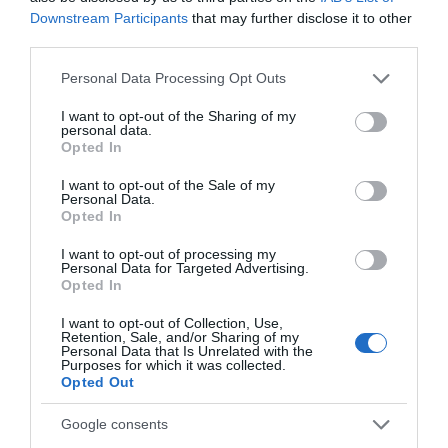
Downstream Participants
that may further disclose it to other
third parties.
Please note that this website/app uses one or more Google
Personal Data Processing Opt Outs
services and may gather and store information including but
not limited to your visit or usage behaviour. You may click to
I want to opt-out of the Sharing of my
personal data.
grant or deny consent to Google and its third-party tags to
Opted In
use your data for below specified purposes in below Google
consent section.
I want to opt-out of the Sale of my
Personal Data.
Opted In
Συναγερμός στην Εύβοια: Να ελεγχθούν εδώ
I want to opt-out of processing my
Personal Data for Targeted Advertising.
και τώρα όλα τα σχολικά κτήρια
Opted In
16.04.2023 | 11:00
I want to opt-out of Collection, Use,
Retention, Sale, and/or Sharing of my
Personal Data that Is Unrelated with the
Purposes for which it was collected.
Opted Out
Google consents