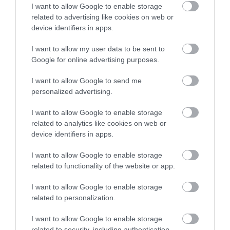
I want to allow Google to enable storage
related to advertising like cookies on web or
device identifiers in apps.
I want to allow my user data to be sent to
Εύβοια: Στη Βουλή το θέμα των
Google for online advertising purposes.
προβλημάτων στα σχολεία
I want to allow Google to send me
13.04.2023 | 19:20
personalized advertising.
I want to allow Google to enable storage
related to analytics like cookies on web or
device identifiers in apps.
I want to allow Google to enable storage
related to functionality of the website or app.
I want to allow Google to enable storage
related to personalization.
Σεισμός- Εύβοια: «Καμπανάκι» από
I want to allow Google to enable storage
εκπαιδευτικούς στη Χαλκίδα για τον έλεγχο
related to security, including authentication