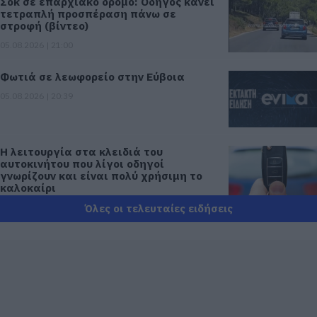
Σοκ σε επαρχιακό δρόμο: Οδηγός κάνει
τετραπλή προσπέραση πάνω σε
στροφή (βίντεο)
05.08.2026 | 21:00
Φωτιά σε λεωφορείο στην Εύβοια
05.08.2026 | 20:39
Η λειτουργία στα κλειδιά του
αυτοκινήτου που λίγοι οδηγοί
γνωρίζουν και είναι πολύ χρήσιμη το
καλοκαίρι
05.08.2026 | 20:20
Όλες οι τελευταίες ειδήσεις
Καθαρό και άφθονο νερό σε αυτή την
περιοχή της Εύβοιας
05.08.2026 | 20:00
Καραμπόλα τεσσάρων οχημάτων