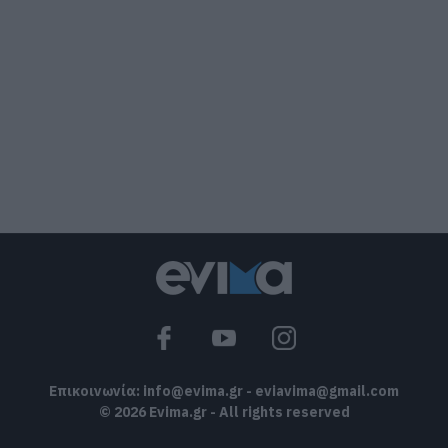
τραυματίες
05.08.2026 | 18:20
Μεγάλη προσοχή στην Εύβοια: Νέα
τηλεφωνική απάτη
05.08.2026 | 18:00
Μύκονος: Έψαχναν τσάντα και Rolex
αξίας 75.000 ευρώ – Η ανακάλυψη κάτω
από τα βράχια
05.08.2026 | 17:40
Τρόμος στην Εύβοια: Δύο άγνωστοι
εισέβαλαν σε σπίτι μέσα στη νύχτα –
Δείτε τι άρπαξαν
05.08.2026 | 17:20
Επικοινωνία:
info@evima.gr
-
eviavima@gmail.com
© 2026 Evima.gr - All rights reserved