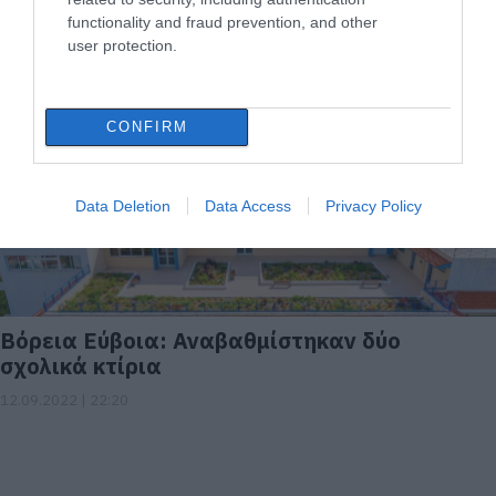
των σχολικών κτιρίων
functionality and fraud prevention, and other
user protection.
30.12.2022 | 13:15
CONFIRM
Data Deletion
Data Access
Privacy Policy
Βόρεια Εύβοια: Αναβαθμίστηκαν δύο
σχολικά κτίρια
12.09.2022 | 22:20