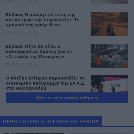
08.08.2026 | 20:20
Εύβοια: Η μαύρη επέτειος της
καταστροφικής πυρκαγιάς – Το
χρονικό της τραγωδίας
08.08.2026 | 20:00
Εύβοια: Πότε θα γίνει ο
καθιερωμένος έρανος για το
«Στιφάδο της Παναγίας»
08.08.2026 | 19:40
Ο Αλέξης Τσίπρας παρουσιάζει το
οικονομικό πρόγραμμα της ΕΛ.Α.Σ.
στη Θεσσαλονίκη
08.08.2026 | 19:20
Όλες οι τελευταίες ειδήσεις
Κάνεις δεν ξεχνά τι έζησε η
Εύβοια πριν πέντε χρόνια
ΠΕΡΙΣΣΟΤΕΡΑ ΑΠΟ ΕΙΔΗΣΕΙΣ ΕΥΒΟΙΑ
08.08.2026 | 19:00