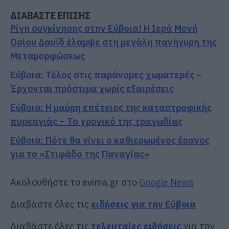
ΔΙΑΒΑΣΤΕ ΕΠΙΣΗΣ
Ρίγη συγκίνησης στην Εύβοια! Η Ιερά Μονή
Οσίου Δαυΐδ έλαμψε στη μεγάλη πανήγυρη της
Μεταμορφώσεως
Εύβοια: Τέλος στις παράνομες χωματερές –
Έρχονται πρόστιμα χωρίς εξαιρέσεις
Εύβοια: Η μαύρη επέτειος της καταστροφικής
πυρκαγιάς – Το χρονικό της τραγωδίας
Εύβοια: Πότε θα γίνει ο καθιερωμένος έρανος
για το «Στιφάδο της Παναγίας»
Ακολουθήστε το evima.gr στο
Google News
Διαβάστε όλες τις
ειδήσεις για την Εύβοια
Διαβάστε όλες τις
τελευταίες ειδήσεις
για την