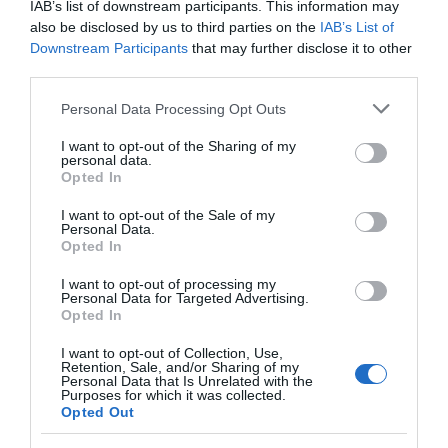
IAB’s list of downstream participants. This information may
οικογενειακές διακοπές στην
καταστροφικής
για το «Στιφάδο της
also be disclosed by us to third parties on the
IAB’s List of
Εύβοια! Δείτε σε ποια παραλία
πυρκαγιάς – Το
Παναγίας»
Downstream Participants
that may further disclose it to other
χρονικό της τραγωδίας
08.08.2026 | 17:20
third parties.
«Κόκκινος» συναγερμός στην
Please note that this website/app uses one or more Google
Personal Data Processing Opt Outs
Εύβοια: Red Code αύριο Κυριακή –
services and may gather and store information including but
Αυξημένη ετοιμότητα παντού
not limited to your visit or usage behaviour. You may click to
I want to opt-out of the Sharing of my
personal data.
08.08.2026 | 17:00
grant or deny consent to Google and its third-party tags to
Opted In
use your data for below specified purposes in below Google
consent section.
Ρόδος: Έγραψαν 80χρονη για
I want to opt-out of the Sale of my
κράνος!
Personal Data.
Κάνεις δεν ξεχνά τι
Αγανάκτηση σε χωριό
Opted In
08.08.2026 | 16:40
έζησε η Εύβοια πριν
της Εύβοιας: Μένουν
πέντε χρόνια
κάθε μέρα χωρίς νερό –
I want to opt-out of processing my
Personal Data for Targeted Advertising.
Σοβαρή καταγγελία
Opted In
Θρήνος σε όλη την Εύβοια για τον
επιχειρηματία που έφυγε απο
την ζωή
I want to opt-out of Collection, Use,
Retention, Sale, and/or Sharing of my
08.08.2026 | 16:20
Personal Data that Is Unrelated with the
Purposes for which it was collected.
Opted Out