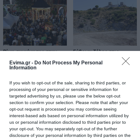
Σε δημοπρασία η μπάλα των
ιστορικών γκολ του Μαραντόνα
08.08.2026 | 18:40
Αγανάκτηση σε χωριό της
Εύβοιας: Μένουν κάθε μέρα χωρίς
νερό – Σοβαρή καταγγελία
Ρίγη συγκίνησης στην
Εύβοια: Τέλος στις
Εύβοια! Η Ιερά Μονή
παράνομες χωματερές
08.08.2026 | 18:20
Οσίου Δαυΐδ έλαμψε
– Έρχονται πρόστιμα
Evima.gr -
Do Not Process My Personal
Information
στη μεγάλη πανήγυρη
χωρίς εξαιρέσεις
Αγροτικές ενισχύσεις: Ποιοι θα
της Μεταμορφώσεως
λάβουν νωρίτερα τις
If you wish to opt-out of the sale, sharing to third parties, or
προκαταβολές
processing of your personal or sensitive information for
08.08.2026 | 18:00
targeted advertising by us, please use the below opt-out
section to confirm your selection. Please note that after your
Σε πελάγη ευτυχίας
opt-out request is processed you may continue seeing
αντιδήμαρχος στην Εύβοια! Έγινε
interest-based ads based on personal information utilized by
για τρίτη φορά παππούς!
us or personal information disclosed to third parties prior to
08.08.2026 | 17:40
your opt-out. You may separately opt-out of the further
Εύβοια: Η μαύρη
Εύβοια: Πότε θα γίνει ο
disclosure of your personal information by third parties on the
επέτειος της
Ευρυδίκη Βαλαβάνη: Οι
καθιερωμένος έρανος