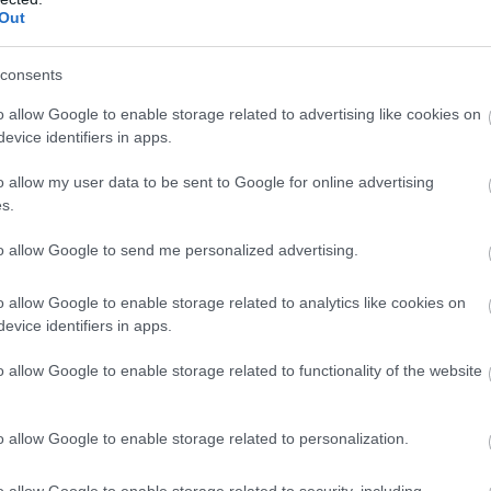
Out
Μ
ν
consents
σ
α
φ
o allow Google to enable storage related to advertising like cookies on
evice identifiers in apps.
07
o allow my user data to be sent to Google for online advertising
Ρ
s.
σ
τ
σ
to allow Google to send me personalized advertising.
ε
07
o allow Google to enable storage related to analytics like cookies on
evice identifiers in apps.
o allow Google to enable storage related to functionality of the website
o allow Google to enable storage related to personalization.
o allow Google to enable storage related to security, including