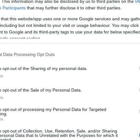
. This information may also be disclosed by us to third parties on the
IA
Ε
απημένες ερμηνεύτριες
Τζένη Κατσίγιαννη
και
Participants
that may further disclose it to other third parties.
α
τ
ρουσιάσουν ένα πλούσιο μουσικό πρόγραμμα με
 that this website/app uses one or more Google services and may gath
α
προσφέροντας στους παρευρισκόμενους μια
including but not limited to your visit or usage behaviour. You may click 
07
 to Google and its third-party tags to use your data for below specifi
ogle consent section.
Α
π
τ
l Data Processing Opt Outs
ε
07
o opt-out of the Sharing of my personal data.
In
Π
π
o opt-out of the Sale of my Personal Data.
σ
Α
In
07
to opt-out of processing my Personal Data for Targeted
ing.
Δ
In
Δ
γ
o opt-out of Collection, Use, Retention, Sale, and/or Sharing
ersonal Data that Is Unrelated with the Purposes for which it
07
lected.