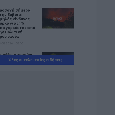
ροσοχή σήμερα
την Εύβοια:
ψηλός κίνδυνος
υρκαγιάς! Τι
παγορεύεται από
ην Πολιτική
ροστασία
.08.2026 | 08:00
εγάλο πανηγύρι
την Εύβοια:
Όλες οι τελευταίες ειδήσεις
λημμύρισε με
όσμο η Φαράκλα
pics&vid)
.08.2026 | 00:59
 καιρός αλλάζει
ρόσωπο: Έρχονται
0άρια μαζί με
υελλώδη μελτέμια
.08.2026 | 22:20