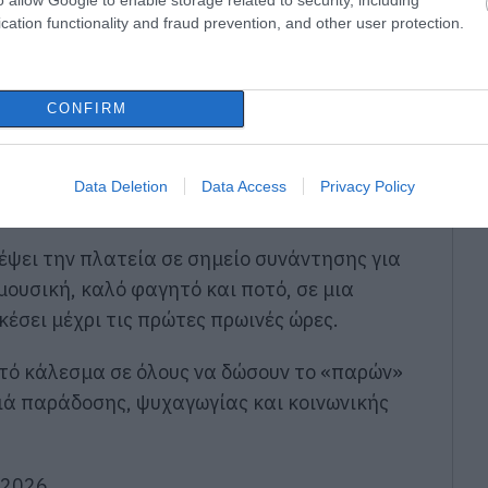
cation functionality and fraud prevention, and other user protection.
CONFIRM
Data Deletion
Data Access
Privacy Policy
ψει την πλατεία σε σημείο συνάντησης για
μουσική, καλό φαγητό και ποτό, σε μια
έσει μέχρι τις πρώτες πρωινές ώρες.
τό κάλεσμα σε όλους να δώσουν το «παρών»
ιά παράδοσης, ψυχαγωγίας και κοινωνικής
 2026