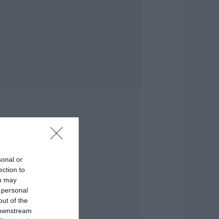
ύβοια: Ηχηρό
ήνυμα πέντε
ρόνια μετά τη
εγάλη
αταστροφή του
021
.08.2026 | 22:00
έο τροχαίο με
λικές ζημιές
.08.2026 | 21:40
ύβοια: Γυναίκα
πεσε θύμα
ιαδικτυακής
sonal or
πάτης – Πλήρωσε
ection to
ια τρακτέρ που δεν
ou may
αρέλαβε
 personal
.08.2026 | 21:20
out of the
 downstream
ραγωδία στην