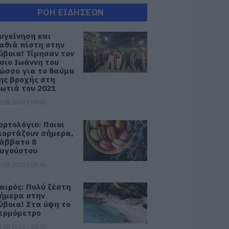
ΡΟΗ ΕΙΔΗΣΕΩΝ
υγκίνηση και
αθιά πίστη στην
ύβοια! Τίμησαν τον
σιο Ιωάννη του
ώσσο για το θαύμα
ης βροχής στη
ωτιά του 2021
.08.2026 | 09:00
ορτολόγιο: Ποιοι
ιορτάζουν σήμερα,
άββατο 8
υγούστου
.08.2026 | 08:40
αιρός: Πολύ ζέστη
ήμερα στην
ύβοια! Στα ύψη το
ερμόμετρο
.08.2026 | 08:20