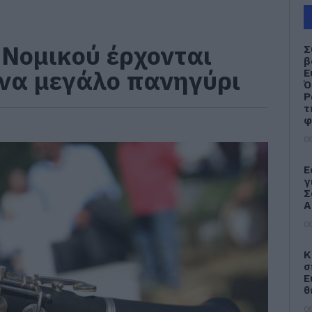
 Νομικού έρχονται
Σ
β
ένα μεγάλο πανηγύρι
Ε
Ό
Ρ
τ
φ
08
Ε
γ
Σ
Α
08
Κ
σ
Ε
θ
08