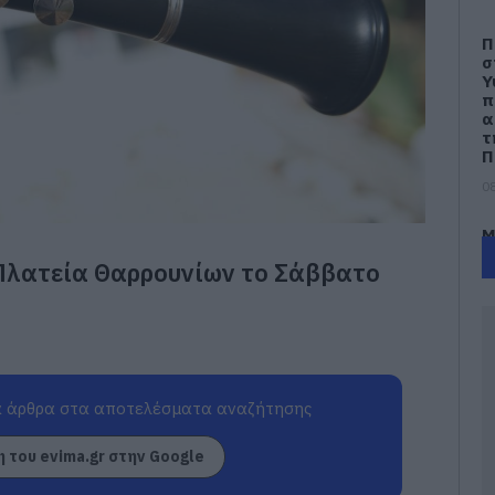
Π
σ
Υ
π
α
τ
Π
08
Μ
σ
Πλατεία Θαρρουνίων το Σάββατο
Π
κ
(
08
Ο
π
 άρθρα στα αποτελέσματα αναζήτησης
4
θ
 του evima.gr στην Google
07