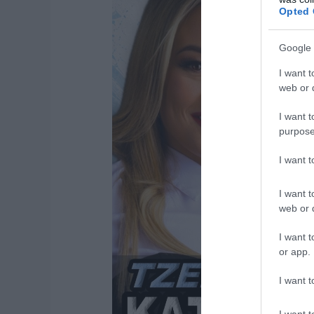
Opted 
Google 
I want t
web or d
I want t
purpose
I want 
I want t
web or d
I want t
or app.
I want t
I want t