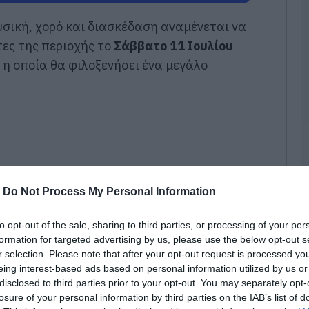
Ε
σική, χορό και διασκέδαση αναμένεται να
μ
χ
τες της περιοχής το
Σάββατο 11 Ιουλίου
μ
, η οποία θα φιλοξενήσει ένα μεγάλο
κ
2
07
Ν
υ
07
-
Do Not Process My Personal Information
Ε
έ
δ
to opt-out of the sale, sharing to third parties, or processing of your per
α
formation for targeted advertising by us, please use the below opt-out s
γ
r selection. Please note that after your opt-out request is processed y
π
eing interest-based ads based on personal information utilized by us or
07
disclosed to third parties prior to your opt-out. You may separately opt-
losure of your personal information by third parties on the IAB’s list of
Τ