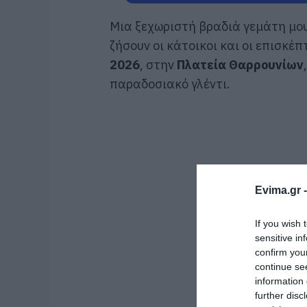
Μια ξεχωριστή βραδιά γεμάτη μου
ζήσουν οι κάτοικοι και οι επισκέπ
2026
, στην
Πλατεία Θαρρουνίων
παραδοσιακό γλέντι.
Evima.gr 
If you wish 
sensitive in
confirm you
continue se
information 
further disc