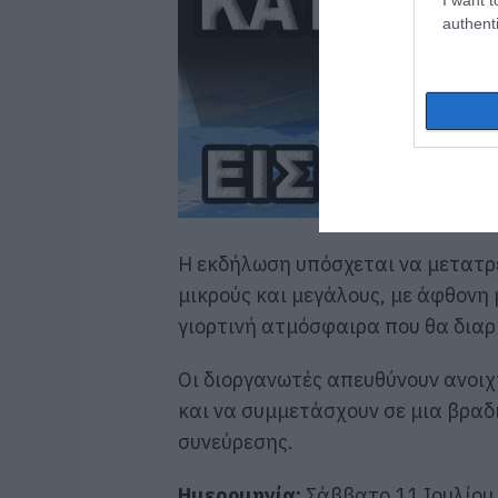
authenti
Η εκδήλωση υπόσχεται να μετατρέ
μικρούς και μεγάλους, με άφθονη 
γιορτινή ατμόσφαιρα που θα διαρκ
Οι διοργανωτές απευθύνουν ανοιχ
και να συμμετάσχουν σε μια βραδ
συνεύρεσης.
Ημερομηνία:
Σάββατο 11 Ιουλίου