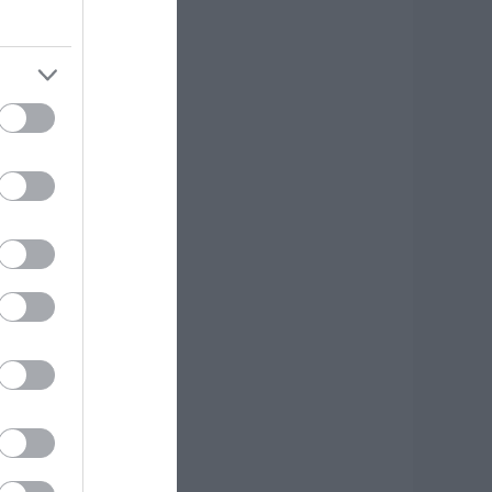
ητέρα και γιος οι
εκροί από τη
ύγκρουση
υτοκινήτου με
ορτηγό
.08.2026 | 19:40
άγισαν καρδιές
την Εύβοια: Το
ελευταίο «αντίο»
τον 36χρονο
πιχειρηματία
.08.2026 | 19:10