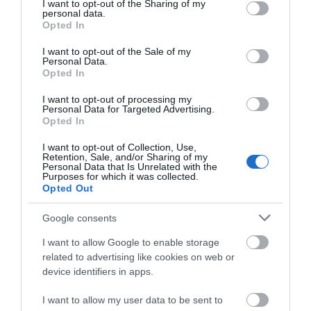
not limited to your visit or usage behaviour. You may click to
I want to opt-out of the Sharing of my
Ο καιρός αλλάζει πρόσωπο:
personal data.
grant or deny consent to Google and its third-party tags to
Έρχονται 40άρια μαζί με
Opted In
use your data for below specified purposes in below Google
θυελλώδη μελτέμια
consent section.
I want to opt-out of the Sale of my
07.08.2026 | 22:20
Personal Data.
Opted In
Εύβοια: Ηχηρό μήνυμα πέντε
χρόνια μετά τη μεγάλη
I want to opt-out of processing my
καταστροφή του 2021
Personal Data for Targeted Advertising.
Opted In
07.08.2026 | 22:00
I want to opt-out of Collection, Use,
Retention, Sale, and/or Sharing of my
Νέο τροχαίο με υλικές ζημιές
Personal Data that Is Unrelated with the
Purposes for which it was collected.
07.08.2026 | 21:40
Opted Out
Google consents
Εύβοια: Γυναίκα έπεσε θύμα
I want to allow Google to enable storage
διαδικτυακής απάτης – Πλήρωσε
για τρακτέρ που δεν παρέλαβε
related to advertising like cookies on web or
device identifiers in apps.
07.08.2026 | 21:20
I want to allow my user data to be sent to
Τραγωδία στην Εύβοια: Άνδρας