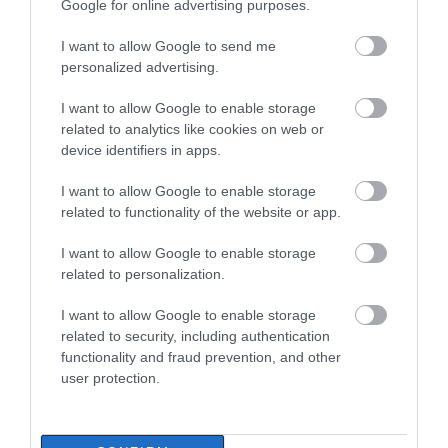
Google for online advertising purposes.
ανασύρθηκε χωρίς τις αισθήσεις
του από τη θάλασσα
I want to allow Google to send me
07.08.2026 | 20:57
personalized advertising.
Ανακοινώθηκαν νέες προσλήψεις
I want to allow Google to enable storage
σε δήμο της Εύβοιας: Δείτε εδώ
related to analytics like cookies on web or
07.08.2026 | 20:40
device identifiers in apps.
Όλες οι τελευταίες ειδήσεις
I want to allow Google to enable storage
Ποιοι και γιατί θα πάρουν
related to functionality of the website or app.
διπλάσια σύνταξη τον Αύγουστο
07.08.2026 | 20:20
I want to allow Google to enable storage
ΠΕΡΙΣΣΟΤΕΡΑ ΑΠΟ ΕΙΔΗΣΕΙΣ ΕΥΒΟΙΑ
related to personalization.
Δείτε τι έκανε Δήμος της Εύβοιας
I want to allow Google to enable storage
για τις φωτιές
related to security, including authentication
07.08.2026 | 20:00
functionality and fraud prevention, and other
user protection.
Μητέρα και γιος οι νεκροί από τη
σύγκρουση αυτοκινήτου με