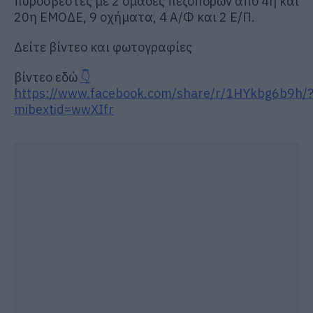
πυροσβέστες με 2 ομάδες πεζοπόρων από 4η και
20η ΕΜΟΔΕ, 9 οχήματα, 4 Α/Φ και 2 Ε/Π.
Δείτε βίντεο και φωτογραφίες
βίντεο εδώ
👇
https://www.facebook.com/share/r/1HYkbg6b9h/
mibextid=wwXIfr