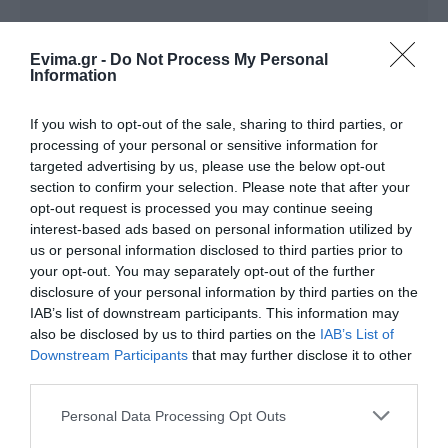
Evima.gr -
Do Not Process My Personal
Information
If you wish to opt-out of the sale, sharing to third parties, or
processing of your personal or sensitive information for
targeted advertising by us, please use the below opt-out
section to confirm your selection. Please note that after your
Ακολουθήστε το evima.gr στο
Google News
opt-out request is processed you may continue seeing
interest-based ads based on personal information utilized by
Διαβάστε όλες τις
ειδήσεις για την Εύβοια
us or personal information disclosed to third parties prior to
your opt-out. You may separately opt-out of the further
Διαβάστε όλες τις
τελευταίες ειδήσεις
για την
disclosure of your personal information by third parties on the
IAB’s list of downstream participants. This information may
Ελλάδα
και τον
Κόσμο
στο
evima.gr
also be disclosed by us to third parties on the
IAB’s List of
Downstream Participants
that may further disclose it to other
TAGS:
ΑΓΙΟΣ ΜΗΝΑΣ
ΕΙΔΗΣΕΙΣ ΕΥΒΟΙΑ Λ
third parties.
ΕΥΒΟΙΑ
ΝΕΑ
ΦΩΤΙΑ
ΧΑΛΚΙΔΑ
Please note that this website/app uses one or more Google
Personal Data Processing Opt Outs
ΡΟΗ ΕΙΔΗΣΕΩΝ
services and may gather and store information including but