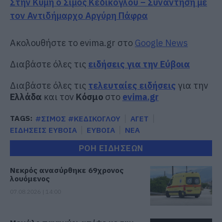
Στην Κύμη ο Σίμος Κεδίκογλου – Συνάντηση με
τον Αντιδήμαρχο Αργύρη Πάφρα
Ακολουθήστε το evima.gr στο
Google News
Διαβάστε όλες τις
ειδήσεις για την Εύβοια
Διαβάστε όλες τις
τελευταίες ειδήσεις
για την
Ελλάδα
και τον
Κόσμο
στο
evima.gr
TAGS:
#ΣΙΜΟΣ #ΚΕΔΙΚΟΓΛΟΥ
ΑΓΕΤ
ΕΙΔΗΣΕΙΣ ΕΥΒΟΙΑ
ΕΥΒΟΙΑ
ΝΕΑ
ΡΟΗ ΕΙΔΗΣΕΩΝ
Νεκρός ανασύρθηκε 69χρονος
λουόμενος
07.08.2026 | 14:00