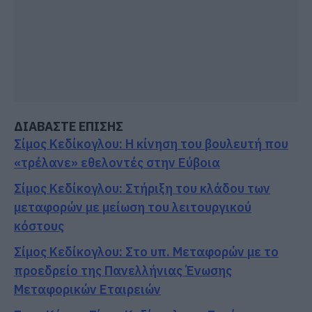
ΔΙΑΒΑΣΤΕ ΕΠΙΣΗΣ
Σίμος Κεδίκογλου: Η κίνηση του βουλευτή που
«τρέλανε» εθελοντές στην Εύβοια
Σίμος Κεδίκογλου: Στήριξη του κλάδου των
μεταφορών με μείωση του λειτουργικού
κόστους
Σίμος Κεδίκογλου: Στο υπ. Μεταφορών με το
προεδρείο της Πανελλήνιας Ένωσης
Μεταφορικών Εταιρειών