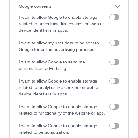
Google consents
I want to allow Google to enable storage
Δελφίνια κολυμπούν δίπλα σε
σκάφος τουριστών – Δείτε βίντεο
related to advertising like cookies on web or
device identifiers in apps.
07.08.2026 | 11:30
I want to allow my user data to be sent to
Σκύρος: Στάχτη πάνω
Τροχαίο με αυτοκίνητο
Google for online advertising purposes.
Συναγερμός στην Εύβοια: Στιγμές
από 1.000 στρέμματα
μεγάλου δήμου στην
αγωνίας για ιστιοφόρο με ξένους
στο Νησί – Νέες εικόνες
Εύβοια
επιβάτες
I want to allow Google to send me
personalized advertising.
07.08.2026 | 11:15
I want to allow Google to enable storage
Έκτακτη διακοπή νερού τώρα
related to analytics like cookies on web or
στην παραλία Αυλίδας
device identifiers in apps.
07.08.2026 | 11:00
I want to allow Google to enable storage
related to functionality of the website or app.
Η Κύμη στο επίκεντρο της
Χωρίς νερό τώρα
Συναγερμός στην
γαστρονομίας – Σήμερα η μεγάλη
περιοχές της Χαλκίδας
Εύβοια: Στιγμές
I want to allow Google to enable storage
έναρξη!
αγωνίας για ιστιοφόρο
related to personalization.
07.08.2026 | 10:45
με ξένους επιβάτες