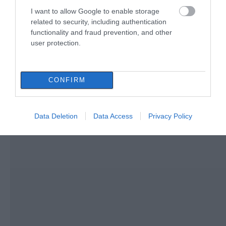
I want to allow Google to enable storage
Τι είναι οι γανωματήδες και γιατί
related to security, including authentication
έφτασαν σε αυτό το χωριό της
functionality and fraud prevention, and other
Εύβοιας;
user protection.
07.08.2026 | 10:30
CONFIRM
Data Deletion
Data Access
Privacy Policy