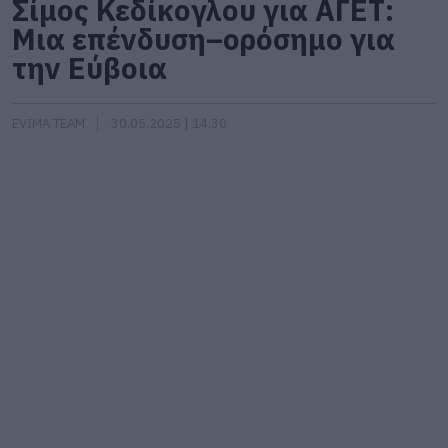
Σίμος Κεδίκογλου για ΑΓΕΤ:
Μια επένδυση–ορόσημο για
την Εύβοια
EVIMA TEAM
30.05.2025 | 14:30