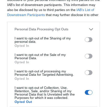
εικόνες
IAB’s list of downstream participants. This information may
07.08.2026 | 12:45
also be disclosed by us to third parties on the
IAB’s List of
Όλες οι τελευταίες ειδήσεις
Downstream Participants
that may further disclose it to other
Πώς θα πληρωθούν όσοι
third parties.
δουλέψουν στις 15 Αυγούστου
Please note that this website/app uses one or more Google
Personal Data Processing Opt Outs
07.08.2026 | 12:30
ΠΕΡΙΣΣΟΤΕΡΑ ΑΠΟ ΕΙΔΗΣΕΙΣ ΕΥΒΟΙΑ
services and may gather and store information including but
not limited to your visit or usage behaviour. You may click to
I want to opt-out of the Sharing of my
personal data.
grant or deny consent to Google and its third-party tags to
Τροχαίο με αυτοκίνητο μεγάλου
Opted In
use your data for below specified purposes in below Google
δήμου στην Εύβοια
consent section.
I want to opt-out of the Sale of my
07.08.2026 | 12:15
Personal Data.
Opted In
Αυτές είναι οι επικίνδυνες
I want to opt-out of processing my
εβδομάδες του ελληνικού
Personal Data for Targeted Advertising.
καλοκαιριού για φωτιές
Opted In
Μεγάλο πανηγύρι
Το evima.gr
07.08.2026 | 12:00
απόψε με την Χαρά
Αποκαλύπτει: Τρία
I want to opt-out of Collection, Use,
Βέρρα στην Εύβοια – Η
πυροσβεστικά
Retention, Sale, and/or Sharing of my
Personal Data that Is Unrelated with the
περιοχή
οχήματα έφτασαν στην
Χωρίς νερό τώρα περιοχές της
Purposes for which it was collected.
Εύβοια! Που θα δοθούν
Χαλκίδας
Opted Out
07.08.2026 | 11:45