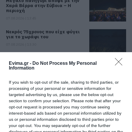
Μεγάλο πανηγύρι απόψε με την
Χαρά Βέρρα στην Εύβοια – Η
περιοχή
07.08.2026 | 13:45
Νεκρός 75χρονος που είχε φύγει
για το χωράφι του
07.08.2026 | 13:30
Το evima.gr Αποκαλύπτει: Τρία
Evima.gr -
Do Not Process My Personal
πυροσβεστικά οχήματα έφτασαν
Information
στην Εύβοια! Που θα δοθούν
07.08.2026 | 13:05
If you wish to opt-out of the sale, sharing to third parties, or
processing of your personal or sensitive information for
Συντάξεις: Ποιοι θα πάρουν
targeted advertising by us, please use the below opt-out
αύξηση το 2027 – Τα ποσά
section to confirm your selection. Please note that after your
opt-out request is processed you may continue seeing
07.08.2026 | 13:00
interest-based ads based on personal information utilized by
us or personal information disclosed to third parties prior to
Σκύρος: Στάχτη πάνω από 1.000
your opt-out. You may separately opt-out of the further
στρέμματα στο Νησί – Νέες
disclosure of your personal information by third parties on the