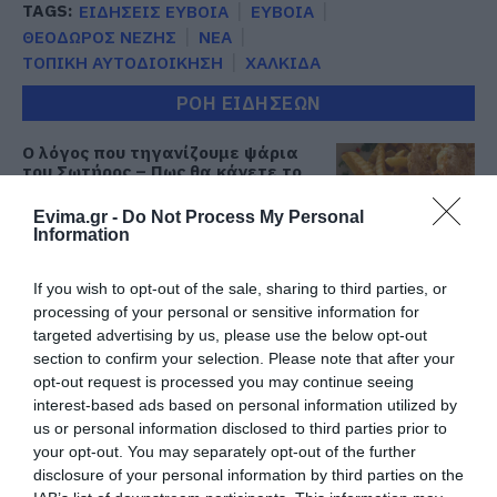
TAGS:
ΕΙΔΗΣΕΙΣ ΕΥΒΟΙΑ
ΕΥΒΟΙΑ
ΘΕΟΔΩΡΟΣ ΝΕΖΗΣ
ΝΕΑ
ΤΟΠΙΚΗ ΑΥΤΟΔΙΟΙΚΗΣΗ
ΧΑΛΚΙΔΑ
ΡΟΗ ΕΙΔΗΣΕΩΝ
Ο λόγος που τηγανίζουμε ψάρια
του Σωτήρος – Πως θα κάνετε το
τέλειο μαγείρεμα
Evima.gr -
Do Not Process My Personal
06.08.2026 | 20:20
Information
Θρήνος στην Εύβοια: Έφυγε από
τη ζωή ο 37χρονος που είχε
If you wish to opt-out of the sale, sharing to third parties, or
τροχαίο με αγριογούρουνο
processing of your personal or sensitive information for
targeted advertising by us, please use the below opt-out
06.08.2026 | 20:20
section to confirm your selection. Please note that after your
opt-out request is processed you may continue seeing
Νέο σοβαρό τροχαίο στην Εύβοια:
Τούμπαρε αυτοκίνητο
interest-based ads based on personal information utilized by
us or personal information disclosed to third parties prior to
06.08.2026 | 20:00
your opt-out. You may separately opt-out of the further
disclosure of your personal information by third parties on the