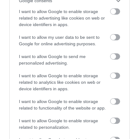
Google consents
τη Ρουμανία συνόδευσαν την Ιερή
Εικόνα
I want to allow Google to enable storage
06.08.2026 | 18:40
related to advertising like cookies on web or
device identifiers in apps.
Έπαθε ηλεκτροπληξία ενώ έκλεβε
καλώδια – Οι συνεργοί του τον
I want to allow my user data to be sent to
εγκατέλειψαν
Θρήνος στην Εύβοια:
Νέο σοβαρό τροχαίο
Google for online advertising purposes.
Έφυγε από τη ζωή ο
στην Εύβοια: Τούμπαρε
06.08.2026 | 18:20
37χρονος που είχε
αυτοκίνητο
I want to allow Google to send me
τροχαίο με
personalized advertising.
Πανικός σε πανηγύρι της Εύβοιας:
αγριογούρουνο
Δείτε τι έγινε χθες το βράδυ
I want to allow Google to enable storage
06.08.2026 | 18:00
related to analytics like cookies on web or
device identifiers in apps.
Φωτιά στη Σκύρο: Πηγαίνουν
I want to allow Google to enable storage
ενισχύσεις στο Νησί – Τώρα
πυροσβεστικά στο λιμάνι της
related to functionality of the website or app.
Κύμης
I want to allow Google to enable storage
06.08.2026 | 17:40
Φωτιά στη Σκύρο:
Ξεκινάει τεράστιο
related to personalization.
Συνεχίζει να καίει στο
έργο αξίας 2.425.000€
Έρχεται το νέο υπερσύγχρονο
Νησί, συγκλονιστική
στην Εύβοια – Δείτε