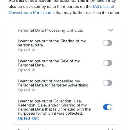
IAB’s list of downstream participants. This information may
Έσπασαν πιάτα στο κεφάλι του
Αταμάν – Βίντεο από τη Σύμη
also be disclosed by us to third parties on the
IAB’s List of
Downstream Participants
that may further disclose it to other
06.08.2026 | 19:40
third parties.
Please note that this website/app uses one or more Google
Personal Data Processing Opt Outs
Φωτιά στη Σκύρο: Συνεχίζει να
services and may gather and store information including but
καίει στο Νησί, συγκλονιστική
not limited to your visit or usage behaviour. You may click to
I want to opt-out of the Sharing of my
μαρτυρία – Νέες εικόνες και
personal data.
βίντεο
grant or deny consent to Google and its third-party tags to
Opted In
use your data for below specified purposes in below Google
06.08.2026 | 19:40
consent section.
I want to opt-out of the Sale of my
Personal Data.
Ξεκινάει τεράστιο έργο αξίας
Opted In
2.425.000€ στην Εύβοια – Δείτε
πού
I want to opt-out of processing my
06.08.2026 | 19:20
Personal Data for Targeted Advertising.
Όλες οι τελευταίες ειδήσεις
Opted In
Ο μεγαλύτερος αυτοκινητόδρομος
I want to opt-out of Collection, Use,
της Ευρώπης κατασκευάζεται
Retention, Sale, and/or Sharing of my
στην Ελλάδα – Πού θα γίνει
ΠΕΡΙΣΣΟΤΕΡΑ ΑΠΟ ΕΙΔΗΣΕΙΣ ΕΥΒΟΙΑ
Personal Data that Is Unrelated with the
Purposes for which it was collected.
06.08.2026 | 19:00
Opted Out
Συγκίνηση στην Εύβοια: Νέοι από