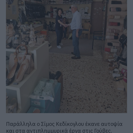
Παράλληλα ο Σίμος Κεδίκογλου έκανε αυτοψία
και στα αντιπλημμυρικά έργα στις Γούβες.