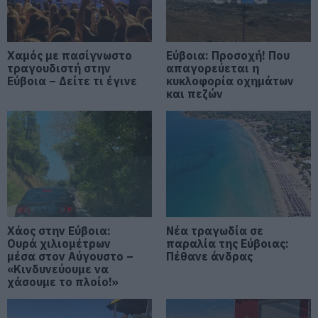
Market Pass: Νέος κύκλος από το
φθινόπωρο του 2026 – Πότε
Χαμός με πασίγνωστο
Εύβοια: Προσοχή! Που
αναμένονται οι πληρωμές
τραγουδιστή στην
απαγορεύεται η
Εύβοια – Δείτε τι έγινε
κυκλοφορία οχημάτων
09.08.2026 | 15:20
και πεζών
Εύβοια: Έργα οδοποιίας 2,4 εκατ.
ευρώ – Ποιοι δρόμοι αλλάζουν
09.08.2026 | 15:00
Τουρισμός για Όλους 2026-2027:
Ποιοι κάνουν αίτηση σήμερα –
Έως 600 ευρώ η επιδότηση
Χάος στην Εύβοια:
Νέα τραγωδία σε
09.08.2026 | 14:40
Ουρά χιλιομέτρων
παραλία της Εύβοιας:
μέσα στον Αύγουστο –
Πέθανε άνδρας
Έκτακτα μέτρα και απαγορεύσεις
«Κινδυνεύουμε να
σήμερα στην Εύβοια – Μεγάλη
χάσουμε το πλοίο!»
προσοχή!
09.08.2026 | 14:20