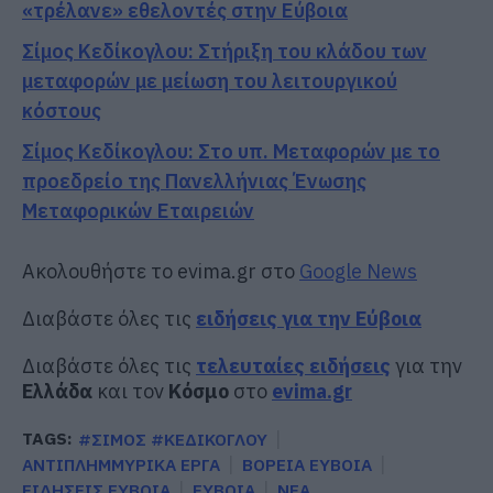
«τρέλανε» εθελοντές στην Εύβοια
Σίμος Κεδίκογλου: Στήριξη του κλάδου των
μεταφορών με μείωση του λειτουργικού
κόστους
Σίμος Κεδίκογλου: Στο υπ. Μεταφορών με το
προεδρείο της Πανελλήνιας Ένωσης
Μεταφορικών Εταιρειών
Ακολουθήστε το evima.gr στο
Google News
Διαβάστε όλες τις
ειδήσεις για την Εύβοια
Διαβάστε όλες τις
τελευταίες ειδήσεις
για την
Ελλάδα
και τον
Κόσμο
στο
evima.gr
TAGS:
#ΣΙΜΟΣ #ΚΕΔΙΚΟΓΛΟΥ
ΑΝΤΙΠΛΗΜΜΥΡΙΚΑ ΕΡΓΑ
ΒΟΡΕΙΑ ΕΥΒΟΙΑ
ΕΙΔΗΣΕΙΣ ΕΥΒΟΙΑ
ΕΥΒΟΙΑ
ΝΕΑ