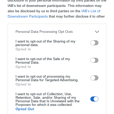
disclosure of your personal information by third parties on the
IAB’s list of downstream participants. This information may
also be disclosed by us to third parties on the
IAB’s List of
Downstream Participants
that may further disclose it to other
third parties.
Please note that this website/app uses one or more Google
Personal Data Processing Opt Outs
services and may gather and store information including but
not limited to your visit or usage behaviour. You may click to
I want to opt-out of the Sharing of my
personal data.
grant or deny consent to Google and its third-party tags to
Opted In
use your data for below specified purposes in below Google
consent section.
I want to opt-out of the Sale of my
Personal Data.
Opted In
I want to opt-out of processing my
Personal Data for Targeted Advertising.
Opted In
I want to opt-out of Collection, Use,
Retention, Sale, and/or Sharing of my
Personal Data that Is Unrelated with the
Purposes for which it was collected.
Opted Out