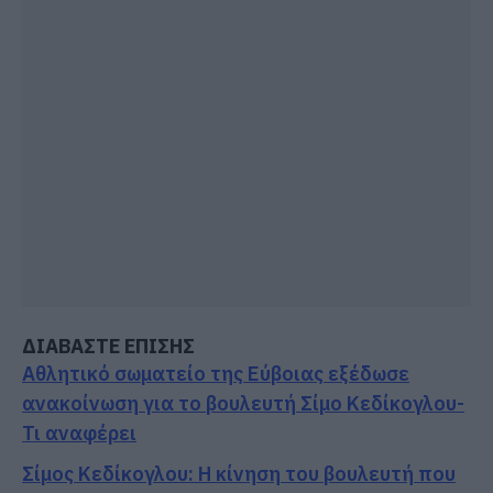
ΔΙΑΒΑΣΤΕ ΕΠΙΣΗΣ
Αθλητικό σωματείο της Εύβοιας εξέδωσε
ανακοίνωση για το βουλευτή Σίμο Κεδίκογλου-
Τι αναφέρει
Σίμος Κεδίκογλου: Η κίνηση του βουλευτή που