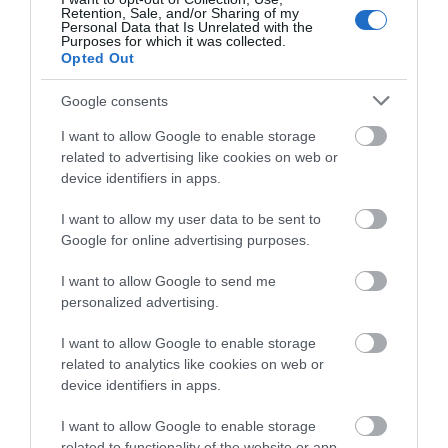
Όλες οι τελευταίες ειδήσεις
Retention, Sale, and/or Sharing of my
Personal Data that Is Unrelated with the
Νεότερα για τη Φωτιά στη Σκύρο:
Purposes for which it was collected.
Κινδύνευσε κτηνοτροφική μονάδα
Opted Out
– Νέο βίντεο
ΠΕΡΙΣΣΟΤΕΡΑ ΑΠΟ ΕΙΔΗΣΕΙΣ ΕΥΒΟΙΑ
Google consents
06.08.2026 | 21:00
I want to allow Google to enable storage
Καφές: Τα οφέλη της μέτριας
related to advertising like cookies on web or
κατανάλωσης σύμφωνα με ειδικό
device identifiers in apps.
στο μικροβίωμα του εντέρου
06.08.2026 | 21:00
I want to allow my user data to be sent to
Google for online advertising purposes.
«Ανάσα» για τους αγρότες στην
Εύβοια: Ολοκληρώθηκε μεγάλο
I want to allow Google to send me
έργο
Φωτιά στη Σκύρο:
Συνελήφθη 63χρονη
personalized advertising.
Χωρίς ενεργό μέτωπο –
για τη φωτιά στη Σκύρο
06.08.2026 | 20:40
Παραμένουν ισχυρές
δυνάμεις της
I want to allow Google to enable storage
Ο λόγος που τηγανίζουμε ψάρια
Πυροσβεστικής
related to analytics like cookies on web or
του Σωτήρος – Πως θα κάνετε το
device identifiers in apps.
τέλειο μαγείρεμα
06.08.2026 | 20:20
I want to allow Google to enable storage
related to functionality of the website or app.