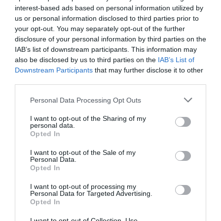
interest-based ads based on personal information utilized by
us or personal information disclosed to third parties prior to
Φωτιά στη Σκύρο: Δύσκολη νύχτα
your opt-out. You may separately opt-out of the further
για την Καλαμίτσα – Νέες εικόνες
disclosure of your personal information by third parties on the
και βίντεο
IAB’s list of downstream participants. This information may
06.08.2026 | 22:04
also be disclosed by us to third parties on the
IAB’s List of
Downstream Participants
that may further disclose it to other
Εύβοια: Με κατάνυξη και πλήθος
third parties.
κόσμου η μεγάλη γιορτή στους
Ωρεούς – Παρών ο Θανάσης
Please note that this website/app uses one or more Google
Personal Data Processing Opt Outs
Ζεμπίλης
services and may gather and store information including but
06.08.2026 | 22:00
not limited to your visit or usage behaviour. You may click to
I want to opt-out of the Sharing of my
personal data.
grant or deny consent to Google and its third-party tags to
Opted In
Συντάξεις Σεπτεμβρίου 2026:
use your data for below specified purposes in below Google
Πότε πληρώνονται οι δικαιούχοι –
consent section.
I want to opt-out of the Sale of my
Οι ημερομηνίες του e-ΕΦΚΑ
Personal Data.
06.08.2026 | 21:40
Opted In
I want to opt-out of processing my
Σοκ στην Εύβοια με την κοπέλα
Personal Data for Targeted Advertising.
που έπεσε από την γέφυρα: Τα
Opted In
νεότερα για την υγεία της
06.08.2026 | 21:20
I want to opt-out of Collection, Use,