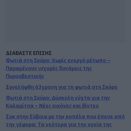
ΔΙΑΒΑΣΤΕ ΕΠΙΣΗΣ
Φωτιά στη Σκύρο: Χωρίς ενεργό μέτωπο –
Παραμένουν ισχυρές δυνάμεις της
Πυροσβεστικής
Συνελήφθη 63χρονη για τη φωτιά στη Σκύρο
Φωτιά στη Σκύρο: Δύσκολη νύχτα για την
Καλαμίτσα – Νέες εικόνες και βίντεο
Σοκ στην Εύβοια με την κοπέλα που έπεσε από
την γέφυρα: Τα νεότερα για την υγεία της