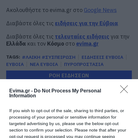
Ακολουθήστε το evima.gr στο
Google News
Διαβάστε όλες τις
ειδήσεις για την Εύβοια
Διαβάστε όλες τις
τελευταίες ειδήσεις
για την
Ελλάδα
και τον
Κόσμο
στο
evima.gr
TAGS:
#ΛΑΙΚΗ #ΣΥΣΠΕΙΡΩΣΗ
ΕΙΔΗΣΕΙΣ ΕΥΒΟΙΑ
ΕΥΒΟΙΑ
ΝΕΑ ΕΥΒΟΙΑ
ΠΥΡΟΠΡΟΣΤΑΣΙΑ
ΡΟΗ ΕΙΔΗΣΕΩΝ
Φωτιά στη Σκύρο: Χωρίς ενεργό
Evima.gr -
Do Not Process My Personal
μέτωπο – Παραμένουν ισχυρές
Information
δυνάμεις της Πυροσβεστικής
07.08.2026 | 00:10
If you wish to opt-out of the sale, sharing to third parties, or
processing of your personal or sensitive information for
Συνελήφθη 63χρονη για τη φωτιά
targeted advertising by us, please use the below opt-out
στη Σκύρο
section to confirm your selection. Please note that after your
06.08.2026 | 23:15
opt-out request is processed you may continue seeing