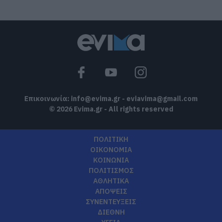
09.08.2026 | 14:00
Κατάνυξη στην Εύβοια: Παράκληση της
Παναγίας στη Λούτσα με κεράσματα
και αναψυκτικά
09.08.2026 | 13:40
Επικοινωνία:
info@evima.gr
-
eviavima@gmail.com
© 2026 Evima.gr - All rights reserved
ΠΟΛΙΤΙΚΗ
ΟΙΚΟΝΟΜΙΑ
ΚΟΙΝΩΝΙΑ
ΠΟΛΙΤΙΣΜΟΣ
ΑΘΛΗΤΙΚΑ
ΑΠΟΨΕΙΣ
ΣΥΝΕΝΤΕΥΞΕΙΣ
ΔΙΕΘΝΗ