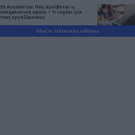
15 Αυγούστου: Πώς αμείβεται η
υποχρεωτική αργία – Τι ισχύει για
τους εργαζόμενους
09.08.2026 | 16:40
Όλες οι τελευταίες ειδήσεις
Χάος στην Εύβοια: Ουρά χιλιομέτρων
μέσα στον Αύγουστο – «Κινδυνεύουμε
να χάσουμε το πλοίο!»
09.08.2026 | 16:20
Παραλία «διαμάντι»: Θυμίζει
Κουφονήσια και απέχει μόλις 1,5 ώρα
από την Αθήνα
09.08.2026 | 16:00
Νέα τραγωδία σε παραλία της
Εύβοιας: Πέθανε άνδρας
09.08.2026 | 15:40
Market Pass: Νέος κύκλος από το