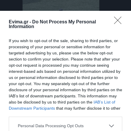
Evima.gr -
Do Not Process My Personal
Information
If you wish to opt-out of the sale, sharing to third parties, or
processing of your personal or sensitive information for
targeted advertising by us, please use the below opt-out
Εύβοια: Σε ποια περιοχή ιδιόκτητο drone
section to confirm your selection. Please note that after your
«ρίχνεται στη μάχη» κατά των πυρκαγιών
opt-out request is processed you may continue seeing
interest-based ads based on personal information utilized by
06.07.2024 | 09:00
us or personal information disclosed to third parties prior to
your opt-out. You may separately opt-out of the further
disclosure of your personal information by third parties on the
IAB’s list of downstream participants. This information may
also be disclosed by us to third parties on the
IAB’s List of
Downstream Participants
that may further disclose it to other
third parties.
Please note that this website/app uses one or more Google
Personal Data Processing Opt Outs
services and may gather and store information including but