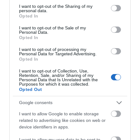
not limited to your visit or usage behaviour. You may click to
I want to opt-out of the Sharing of my
personal data.
grant or deny consent to Google and its third-party tags to
Opted In
Ποιοι δήμοι εντάχθηκαν στο πρόγραμμα
use your data for below specified purposes in below Google
πυροπροστασίας οικισμών
consent section.
I want to opt-out of the Sale of my
Personal Data.
15.06.2024 | 17:00
Opted In
I want to opt-out of processing my
Personal Data for Targeted Advertising.
Opted In
I want to opt-out of Collection, Use,
Retention, Sale, and/or Sharing of my
Personal Data that Is Unrelated with the
Purposes for which it was collected.
Opted Out
Google consents
I want to allow Google to enable storage
Εύβοια: Την αφορά το «καμπανάκι» Κικίλια
related to advertising like cookies on web or
για τις φωτιές
device identifiers in apps.
15.06.2024 | 13:00
I want to allow my user data to be sent to