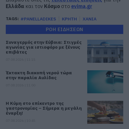
Ελλάδα
και τον
Κόσμο
στο
evima.gr
TAGS:
#PANELLADIKES
ΚΡΗΤΗ
ΧΑΝΙΑ
ΡΟΗ ΕΙΔΗΣΕΩΝ
Συναγερμός στην Εύβοια: Στιγμές
αγωνίας για ιστιοφόρο με ξένους
επιβάτες
07.08.2026 | 11:15
Έκτακτη διακοπή νερού τώρα
στην παραλία Αυλίδας
07.08.2026 | 11:00
Η Κύμη στο επίκεντρο της
γαστρονομίας – Σήμερα η μεγάλη
έναρξη!
07.08.2026 | 10:45