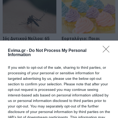
Ιός Δυτικού Νείλου: 65 κρούσματα
στην Ελλάδα – Έξι νεκροί και 20
ασθενείς σε νοσηλεία
07.08.2026 | 09:30
Υπό έλεγχο η φωτιά στην Σκύρο –
Συνελήφθη μία 63χρονη γυναίκα
Ιός Δυτικού Νείλου: 65
Εορτολόγιο: Ποιοι
07.08.2026 | 09:15
κρούσματα στην
γιορτάζουν σήμερα,
Ελλάδα – Έξι νεκροί και
Παρασκευή 7
Evima.gr -
Do Not Process My Personal
20 ασθενείς σε
Αυγούστου
Information
Εύβοια: Σε αυτό το γραφικό χωριό
νοσηλεία
μοίρασαν Κεσκέσι τη
Μεταμόρφωση του Σωτήρος
If you wish to opt-out of the sale, sharing to third parties, or
processing of your personal or sensitive information for
07.08.2026 | 09:00
targeted advertising by us, please use the below opt-out
section to confirm your selection. Please note that after your
Ποιες περιοχές δεν θα έχουν
ρεύμα σήμερα στην Εύβοια
opt-out request is processed you may continue seeing
interest-based ads based on personal information utilized by
07.08.2026 | 08:45
us or personal information disclosed to third parties prior to
your opt-out. You may separately opt-out of the further
Καφές: Τα οφέλη της
Έπαθε ηλεκτροπληξία
disclosure of your personal information by third parties on the
μέτριας κατανάλωσης
Εορτολόγιο: Ποιοι γιορτάζουν
ενώ έκλεβε καλώδια –
σήμερα, Παρασκευή 7 Αυγούστου
IAB’s list of downstream participants. This information may
σύμφωνα με ειδικό στο
Οι συνεργοί του τον