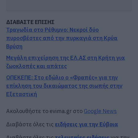
ΔΙΑΒΑΣΤΕ ΕΠΙΣΗΣ
Τραγωδία στο Ρέθυμνο: Νεκροί δύο
πυροσβέστες από την πυρκαγιά στη Κρύα
Βρύση
Μεγάλη επιχείρηση της ΕΛ.ΑΣ στη Κρήτη για
ζωοκλοπές και απάτες
ΟΠΕΚΕΠΕ: Στο εδώλιο ο «Φραπές» για την
επίκληση του δικαιώματος της σιωπής στην
Εξεταστική
Ακολουθήστε το evima.gr στο
Google News
Διαβάστε όλες τις
ειδήσεις για την Εύβοια
Διαβάστε όλες τις
τελευταίες ειδήσεις
για την