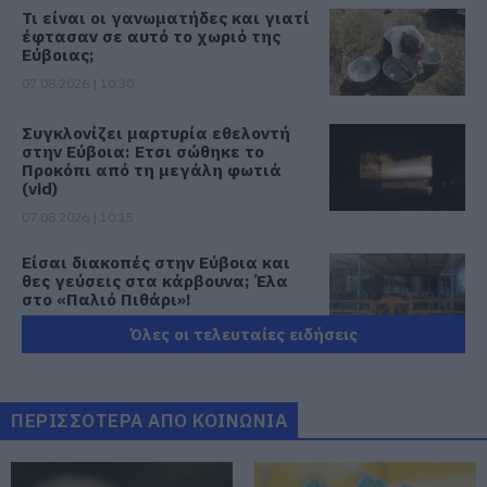
Τι είναι οι γανωματήδες και γιατί
έφτασαν σε αυτό το χωριό της
Εύβοιας;
07.08.2026 | 10:30
Συγκλονίζει μαρτυρία εθελοντή
στην Εύβοια: Ετσι σώθηκε το
Προκόπι από τη μεγάλη φωτιά
(vid)
07.08.2026 | 10:15
Είσαι διακοπές στην Εύβοια και
θες γεύσεις στα κάρβουνα; Έλα
στο «Παλιό Πιθάρι»!
07.08.2026 | 10:00
Όλες οι τελευταίες ειδήσεις
Σίμος Κεδίκογλου: Η κίνηση του
βουλευτή που «τρέλανε»
εθελοντές στην Εύβοια
ΠΕΡΙΣΣΟΤΕΡΑ ΑΠΟ ΚΟΙΝΩΝΙΑ
07.08.2026 | 09:45