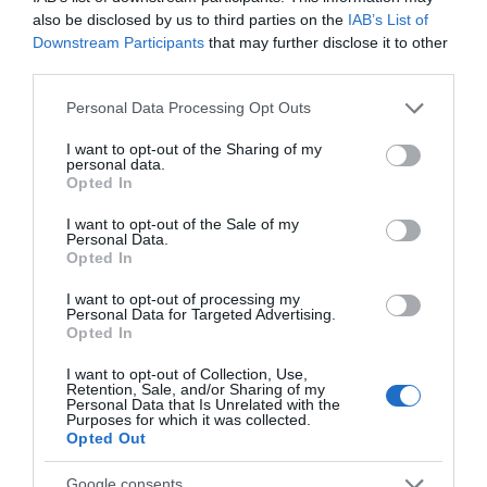
μικροβίωμα του
εγκατέλειψαν
also be disclosed by us to third parties on the
IAB’s List of
07.08.2026 | 08:30
εντέρου
Downstream Participants
that may further disclose it to other
third parties.
Καιρός: Πάνω από 35 βαθμούς
Please note that this website/app uses one or more Google
Personal Data Processing Opt Outs
σήμερα η θερμοκρασία στην
services and may gather and store information including but
Εύβοια
not limited to your visit or usage behaviour. You may click to
I want to opt-out of the Sharing of my
07.08.2026 | 08:15
personal data.
grant or deny consent to Google and its third-party tags to
Opted In
use your data for below specified purposes in below Google
Εύβοια: Σήμερα το τελευταίο
consent section.
I want to opt-out of the Sale of my
αντίο στον 37χρονο που έχασε τη
Personal Data.
ζωή του σε τροχαίο με
Προφυλακίστηκε ο
Έρχεται ισχυρό κύμα
Opted In
αγριογούρουνο
44χρονος για τη φωτιά
ζέστης: Πότε η
στη Κεφαλονιά
θερμοκρασία θα
07.08.2026 | 08:00
I want to opt-out of processing my
χτυπήσει 40άρια
Personal Data for Targeted Advertising.
Opted In
Φωτιά στη Σκύρο: Χωρίς ενεργό
μέτωπο – Παραμένουν ισχυρές
I want to opt-out of Collection, Use,
δυνάμεις της Πυροσβεστικής
Retention, Sale, and/or Sharing of my
Personal Data that Is Unrelated with the
07.08.2026 | 00:10
Purposes for which it was collected.
Opted Out
Google consents