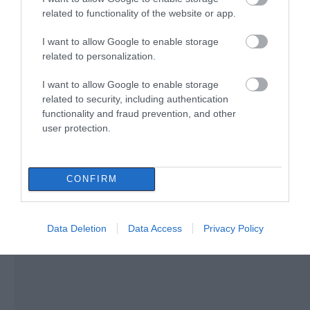
related to functionality of the website or app.
Τραγική κατάληξη είχε
Αυτοψία στα καμένα:
I want to allow Google to enable storage
η θαλάσσια εκδρομή
37 σπίτια κρίθηκαν
Εύβοια: Γυναίκα έπεσε θύμα
related to personalization.
για 57χρονο τουρίστα
κατεδαφιστέα στο
διαδικτυακής απάτης – Πλήρωσε
Πόρτο Γερμενό
για τρακτέρ που δεν παρέλαβε
I want to allow Google to enable storage
07.08.2026 | 21:20
related to security, including authentication
functionality and fraud prevention, and other
Τραγωδία στην Εύβοια: Άνδρας
user protection.
ανασύρθηκε χωρίς τις αισθήσεις
του από τη θάλασσα
07.08.2026 | 20:57
CONFIRM
Data Deletion
Data Access
Privacy Policy