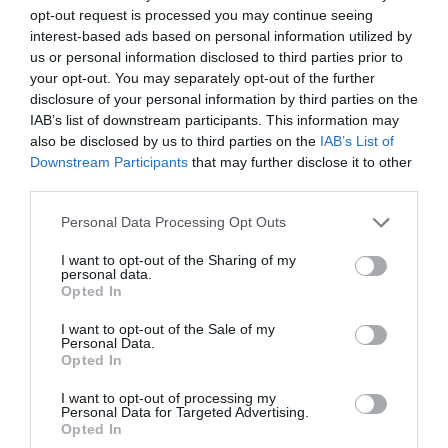
Μητσοτάκης: Φαγητό και κρασί
opt-out request is processed you may continue seeing
σε γνωστό στέκι
interest-based ads based on personal information utilized by
08.08.2026 | 09:20
us or personal information disclosed to third parties prior to
your opt-out. You may separately opt-out of the further
Συγκίνηση και βαθιά πίστη στην
disclosure of your personal information by third parties on the
Εύβοια! Τίμησαν τον Όσιο Ιωάννη
IAB’s list of downstream participants. This information may
του Ρώσσο για το θαύμα της
also be disclosed by us to third parties on the
IAB’s List of
βροχής στη φωτιά του 2021
Όλες οι τελευταίες ειδήσεις
Downstream Participants
that may further disclose it to other
08.08.2026 | 09:00
third parties.
Εορτολόγιο: Ποιοι γιορτάζουν
Please note that this website/app uses one or more Google
Personal Data Processing Opt Outs
ΠΕΡΙΣΣΟΤΕΡΑ ΑΠΟ ΚΟΙΝΩΝΙΑ
σήμερα, Σάββατο 8 Αυγούστου
services and may gather and store information including but
08.08.2026 | 08:40
not limited to your visit or usage behaviour. You may click to
I want to opt-out of the Sharing of my
personal data.
grant or deny consent to Google and its third-party tags to
Opted In
use your data for below specified purposes in below Google
Καιρός: Πολύ ζέστη σήμερα στην
consent section.
I want to opt-out of the Sale of my
Εύβοια! Στα ύψη το θερμόμετρο
Personal Data.
Opted In
08.08.2026 | 08:20
I want to opt-out of processing my
Personal Data for Targeted Advertising.
Προσοχή σήμερα στην Εύβοια:
Opted In
Εορτολόγιο: Ποιοι
Ο καιρός αλλάζει
Υψηλός κίνδυνος πυρκαγιάς! Τι