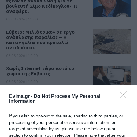
εξέδωσε ανακοίνωση για το
βουλευτή Σίμο Κεδίκογλου- Τι
αναφέρει
08.08.2026 | 11:00
Εύβοια: «Πλιάτσικο» σε έργο
ανάπλασης παραλίας – Η
καταγγελία που προκαλεί
αντιδράσεις
08.08.2026 | 10:20
Χωρίς Internet τώρα αυτό το
χωριό της Εύβοιας
08.08.2026 | 10:00
Evima.gr -
Do Not Process My Personal
Εύβοια: Διακοπή ρεύματος αύριο
Information
πολλές περιοχές- Πίνακας
08.08.2026 | 09:40
If you wish to opt-out of the sale, sharing to third parties, or
processing of your personal or sensitive information for
targeted advertising by us, please use the below opt-out
Άρχισε τις διακοπές ο
section to confirm your selection. Please note that after your