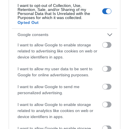
γιορτάζουν σήμερα,
πρόσωπο: Έρχονται
απαγορεύεται από την Πολιτική
I want to opt-out of Collection, Use,
Σάββατο 8 Αυγούστου
40άρια μαζί με
Προστασία
Retention, Sale, and/or Sharing of my
θυελλώδη μελτέμια
Personal Data that Is Unrelated with the
08.08.2026 | 08:00
Purposes for which it was collected.
Opted Out
Μεγάλο πανηγύρι στην Εύβοια:
Πλημμύρισε με κόσμο η Φαράκλα
Google consents
(pics&vid)
I want to allow Google to enable storage
08.08.2026 | 00:59
related to advertising like cookies on web or
device identifiers in apps.
Ο καιρός αλλάζει πρόσωπο:
Έρχονται 40άρια μαζί με
Νέο τροχαίο με υλικές
Μητέρα και γιος οι
θυελλώδη μελτέμια
I want to allow my user data to be sent to
ζημιές
νεκροί από τη
Google for online advertising purposes.
07.08.2026 | 22:20
σύγκρουση
αυτοκινήτου με
I want to allow Google to send me
φορτηγό
Εύβοια: Ηχηρό μήνυμα πέντε
personalized advertising.
χρόνια μετά τη μεγάλη
καταστροφή του 2021
I want to allow Google to enable storage
07.08.2026 | 22:00
related to analytics like cookies on web or
device identifiers in apps.
Νέο τροχαίο με υλικές ζημιές
07.08.2026 | 21:40
I want to allow Google to enable storage