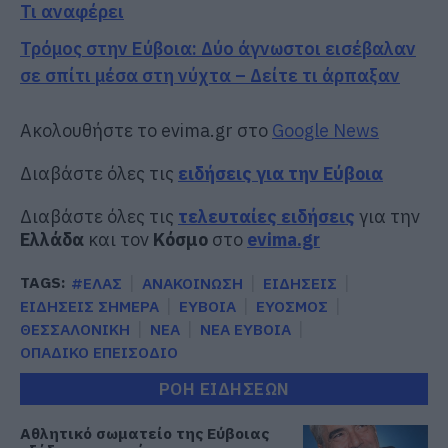
Τι αναφέρει
Τρόμος στην Εύβοια: Δύο άγνωστοι εισέβαλαν
σε σπίτι μέσα στη νύχτα – Δείτε τι άρπαξαν
Ακολουθήστε το evima.gr στο
Google News
Διαβάστε όλες τις
ειδήσεις για την Εύβοια
Διαβάστε όλες τις
τελευταίες ειδήσεις
για την
Ελλάδα
και τον
Κόσμο
στο
evima.gr
TAGS:
#ΕΛΑΣ
ΑΝΑΚΟΙΝΩΣΗ
ΕΙΔΗΣΕΙΣ
ΕΙΔΗΣΕΙΣ ΣΗΜΕΡΑ
ΕΥΒΟΙΑ
ΕΥΟΣΜΟΣ
ΘΕΣΣΑΛΟΝΙΚΗ
ΝΕΑ
ΝΕΑ ΕΥΒΟΙΑ
ΟΠΑΔΙΚΟ ΕΠΕΙΣΟΔΙΟ
ΡΟΗ ΕΙΔΗΣΕΩΝ
Αθλητικό σωματείο της Εύβοιας