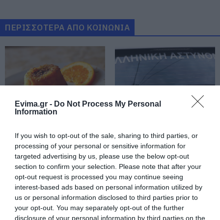
Φωτιά στην Εύβοια σε ξερά χόρτα
09.08.2026 | 00:10
ΠΕΡΙΣΣΟΤΕΡΑ ΑΠΟ ΚΟΙΝΩΝΙΑ
Ρίγη συγκίνησης στην Εύβοια! Η
Ιερά Μονή Οσίου Δαυΐδ έλαμψε
στη μεγάλη πανήγυρη της
Μεταμορφώσεως
08.08.2026 | 21:00
Evima.gr -
Do Not Process My Personal
Φάνης Σπανός: 500.000 € για την
Information
ενεργειακή αναβάθμιση του 4ου
Δημοτικού Σχολείου Λιβαδειάς
Εορτολόγιο: Ποιοι
Ρόδος: Έγραψαν
If you wish to opt-out of the sale, sharing to third parties, or
γιορτάζουν σήμερα,
80χρονη για κράνος!
08.08.2026 | 20:40
processing of your personal or sensitive information for
Κυριακή 9 Αυγούστου
targeted advertising by us, please use the below opt-out
Εύβοια: Τέλος στις παράνομες
section to confirm your selection. Please note that after your
χωματερές – Έρχονται πρόστιμα
opt-out request is processed you may continue seeing
χωρίς εξαιρέσεις
interest-based ads based on personal information utilized by
08.08.2026 | 20:20
us or personal information disclosed to third parties prior to
your opt-out. You may separately opt-out of the further
Εύβοια: Η μαύρη επέτειος της
disclosure of your personal information by third parties on the