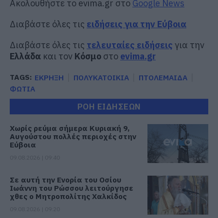
Ακολουθήστε το evima.gr στο
Google News
Διαβάστε όλες τις
ειδήσεις για την Εύβοια
Διαβάστε όλες τις
τελευταίες ειδήσεις
για την
Ελλάδα
και τον
Κόσμο
στο
evima.gr
TAGS:
ΕΚΡΗΞΗ
ΠΟΛΥΚΑΤΟΙΚΙΑ
ΠΤΟΛΕΜΑΙΔΑ
ΦΩΤΙΑ
ΡΟΗ ΕΙΔΗΣΕΩΝ
Χωρίς ρεύμα σήμερα Κυριακή 9,
Αυγούστου πολλές περιοχές στην
Εύβοια
09.08.2026 | 09:40
Σε αυτή την Ενορία του Οσίου
Ιωάννη του Ρώσσου λειτούργησε
χθες ο Μητροπολίτης Χαλκίδος
09.08.2026 | 09:20