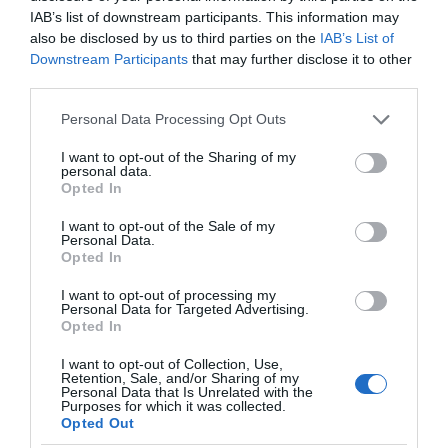
καταστροφικής πυρκαγιάς – Το
IAB’s list of downstream participants. This information may
χρονικό της τραγωδίας
also be disclosed by us to third parties on the
IAB’s List of
Πάτρα: Θρήνος για
Εορτολόγιο: Ποιοι
08.08.2026 | 20:00
Downstream Participants
that may further disclose it to other
μωράκι μόλις 8 ημερών
γιορτάζουν σήμερα,
– Νοσηλευόταν στη
Σάββατο 8 Αυγούστου
third parties.
ΜΕΘ Νεογνών
Εύβοια: Πότε θα γίνει ο
καθιερωμένος έρανος για το
Please note that this website/app uses one or more Google
Personal Data Processing Opt Outs
«Στιφάδο της Παναγίας»
services and may gather and store information including but
not limited to your visit or usage behaviour. You may click to
I want to opt-out of the Sharing of my
08.08.2026 | 19:40
personal data.
grant or deny consent to Google and its third-party tags to
Opted In
use your data for below specified purposes in below Google
Ο Αλέξης Τσίπρας παρουσιάζει το
οικονομικό πρόγραμμα της ΕΛ.Α.Σ.
consent section.
I want to opt-out of the Sale of my
στη Θεσσαλονίκη
Personal Data.
Opted In
08.08.2026 | 19:20
Ο καιρός αλλάζει
Νέο τροχαίο με υλικές
I want to opt-out of processing my
πρόσωπο: Έρχονται
ζημιές
Κάνεις δεν ξεχνά τι έζησε η
Personal Data for Targeted Advertising.
40άρια μαζί με
Εύβοια πριν πέντε χρόνια
Opted In
θυελλώδη μελτέμια
08.08.2026 | 19:00
I want to opt-out of Collection, Use,
Retention, Sale, and/or Sharing of my
Personal Data that Is Unrelated with the
Purposes for which it was collected.
Σε δημοπρασία η μπάλα των
Opted Out
ιστορικών γκολ του Μαραντόνα