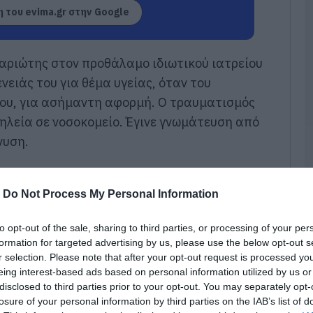
σ
 του evima.gr στην Google
Α
07
αριώτης στον προθάλαμο ιδιωτικού ιατρείου
Δ
Δ
ένειάς του για θέμα υγείας, όταν του
γ
του, για ασήμαντη αφορμή. Ο τραυματισμός
07
σηλεία σε νοσοκομείο. Έγινε γνωμάτευση από
νυση.
Μ
ν
σ
α
φ
-
Do Not Process My Personal Information
07
to opt-out of the sale, sharing to third parties, or processing of your per
Ρ
formation for targeted advertising by us, please use the below opt-out s
σ
r selection. Please note that after your opt-out request is processed y
τ
eing interest-based ads based on personal information utilized by us or
σ
ε
disclosed to third parties prior to your opt-out. You may separately opt-
losure of your personal information by third parties on the IAB’s list of
07