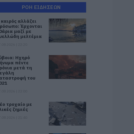
ΡΟΗ ΕΙΔΗΣΕΩΝ
 καιρός αλλάζει
ρόσωπο: Έρχονται
0άρια μαζί με
υελλώδη μελτέμια
.08.2026 | 22:20
ύβοια: Ηχηρό
ήνυμα πέντε
ρόνια μετά τη
εγάλη
αταστροφή του
021
.08.2026 | 22:00
έο τροχαίο με
λικές ζημιές
.08.2026 | 21:40