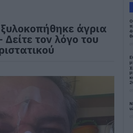
Ο
 ξυλοκοπήθηκε άγρια
π
4
– Δείτε τον λόγο του
θ
07
ριστατικού
Ε
μ
χ
μ
κ
2
07
Ν
υ
07