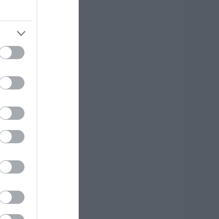
φυγε από τη ζωή
.08.2026 | 18:00
υτοψία στα
αμένα: 37 σπίτια
ρίθηκαν
ατεδαφιστέα στο
όρτο Γερμενό
.08.2026 | 17:40