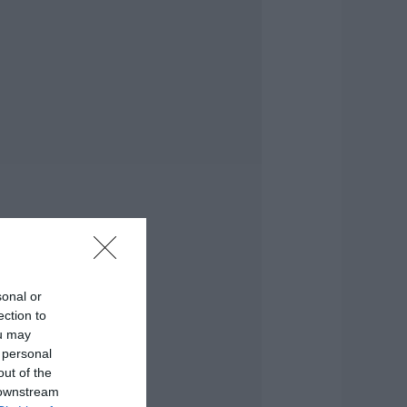
ύνταξη τον
ύγουστο
.08.2026 | 20:20
είτε τι έκανε
ήμος της Εύβοιας
ια τις φωτιές
.08.2026 | 20:00
ητέρα και γιος οι
εκροί από τη
ύγκρουση
υτοκινήτου με
ορτηγό
.08.2026 | 19:40
sonal or
άγισαν καρδιές
ection to
την Εύβοια: Το
ou may
ελευταίο «αντίο»
 personal
τον 36χρονο
πιχειρηματία
out of the
 downstream
.08.2026 | 19:10