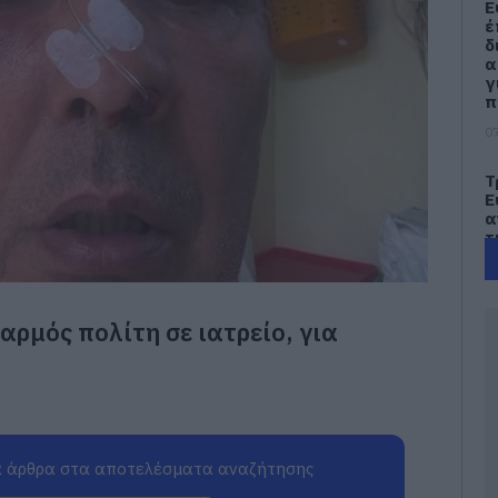
Ε
έ
δ
α
γ
π
07
Τ
Ε
α
τ
α
07
αρμός πολίτη σε ιατρείο, για
Α
π
τ
ε
07
 άρθρα στα αποτελέσματα αναζήτησης
Π
π