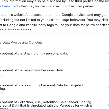
. This information may also be disclosed by us to third parties on the
IA
Participants
that may further disclose it to other third parties.
Ν
ε
 that this website/app uses one or more Google services and may gath
σ
including but not limited to your visit or usage behaviour. You may click 
δ
ει, πήγε σε οφθαλμιατρείο της πόλης
 to Google and its third-party tags to use your data for below specifi
07
ogle consent section.
 αντιμετώπιζε αρκετά σοβαρό πρόβλημα
Α
λίτης, περίπου 45-50 ετών, που βρισκόταν
Ε
l Data Processing Opt Outs
νατά στο κινητό τηλέφωνο. Του ζητήθηκε από
δ
α
ξω για να συνεχίσει τη συζήτησή του. Τότε ο
o opt-out of the Sharing of my personal data.
07
 επίθεση. Ο άγνωστος άνδρας τον χτύπησε
In
και επιτέθηκε και στην σύζυγό του.
Τ
o opt-out of the Sale of my Personal Data.
ε
ε
In
ενώ ο ξυλοδαρμός συνεχιζόταν, και
5
αύσει η βίαιη επίθεση. Κάποια στιγμή το
to opt-out of processing my Personal Data for Targeted
07
ing.
 η Αστυνομία και το ΕΚΑΒ. Ο δράστης
In
Β
αποδείχτηκε. Προσφέρθηκαν οι πρώτες
ε
o opt-out of Collection, Use, Retention, Sale, and/or Sharing
υνομία κατέγραψε το γεγονός και αποχώρησε.
τ
ersonal Data that Is Unrelated with the Purposes for which it
lected.