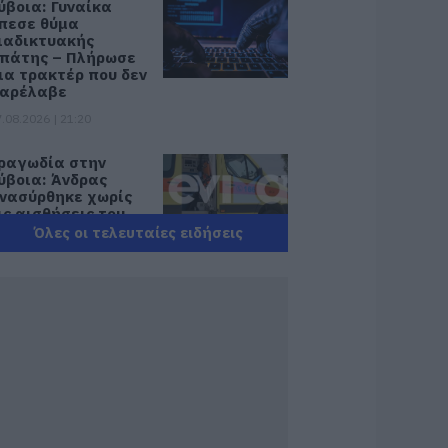
ύβοια: Γυναίκα
πεσε θύμα
ιαδικτυακής
πάτης – Πλήρωσε
ια τρακτέρ που δεν
αρέλαβε
.08.2026 | 21:20
ραγωδία στην
ύβοια: Άνδρας
νασύρθηκε χωρίς
ις αισθήσεις του
πό τη θάλασσα
Όλες οι τελευταίες ειδήσεις
.08.2026 | 20:57
νακοινώθηκαν νέες
ροσλήψεις σε δήμο
ης Εύβοιας: Δείτε
δώ
.08.2026 | 20:40
οιοι και γιατί θα
άρουν διπλάσια