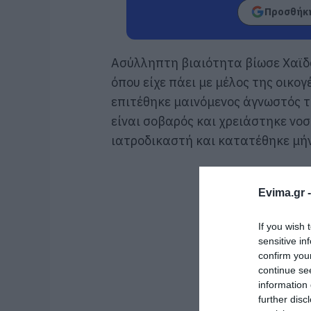
Προσθήκη
Ασύλληπτη βιαιότητα βίωσε Χαϊδ
όπου είχε πάει με μέλος της οικογ
επιτέθηκε μαινόμενος άγνωστός 
είναι σοβαρός και χρειάστηκε νο
ιατροδικαστή και κατατέθηκε μή
Evima.gr 
If you wish 
sensitive in
confirm you
continue se
information 
further disc