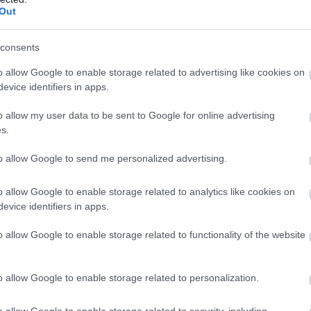
έ
Out
λες, ο δράστης εμφανίστηκε και πάλι, μάς
07
 ξανά με αυξημένη βιαιότητα. Το αποτέλεσμα
consents
Α
ο νοσοκομείο, με τραύματα στο πρόσωπο και
κ
o allow Google to enable storage related to advertising like cookies on
κ
έρα.
κ
evice identifiers in apps.
Π
o allow my user data to be sent to Google for online advertising
07
s.
to allow Google to send me personalized advertising.
o allow Google to enable storage related to analytics like cookies on
evice identifiers in apps.
o allow Google to enable storage related to functionality of the website
o allow Google to enable storage related to personalization.
o allow Google to enable storage related to security, including