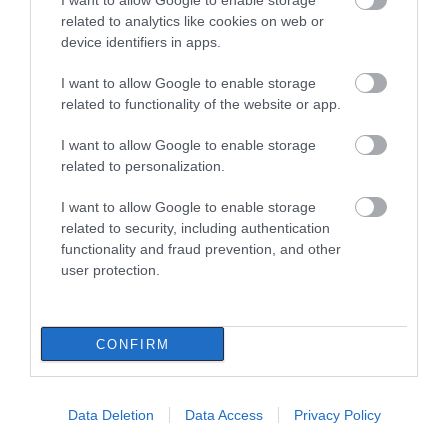
I want to allow Google to enable storage
related to analytics like cookies on web or
06.08.2026 | 11:00
device identifiers in apps.
Δείτε εδώ που και πότε θα γίνει
το επόμενο πανηγύρι στην Εύβοια
I want to allow Google to enable storage
related to functionality of the website or app.
06.08.2026 | 10:45
Εορτολόγιο: Ποιοι
Κοριτσάκι βρέθηκε
γιορτάζουν σήμερα,
μόνο στους δρόμους –
I want to allow Google to enable storage
Πέμπτη 6 Αυγούστου
Χειροπέδες στον
related to personalization.
25χρονο πατέρα του
Σε αυτό τον Δήμο της Εύβοιας τα
έργα δεν κάνουν διακοπές! Που
έριξε άσφαλτο ο δήμαρχος
I want to allow Google to enable storage
related to security, including authentication
06.08.2026 | 10:30
functionality and fraud prevention, and other
user protection.
Μεταμόρφωση του Σωτήρος: Η
γιορτή που θα θυμίζει πάντα την
καταστροφική φωτιά στη Βόρεια
Εύβοια
CONFIRM
06.08.2026 | 10:00
Σοκ σε επαρχιακό
Η λειτουργία στα
δρόμο: Οδηγός κάνει
κλειδιά του
τετραπλή προσπέραση
Στα «κάγκελα» οι δάσκαλοι για
αυτοκινήτου που λίγοι
τους διορισμούς: «Η Εύβοια δεν
πάνω σε στροφή
οδηγοί γνωρίζουν και
Data Deletion
Data Access
Privacy Policy
μπορεί να παραμένει αόρατη»
(βίντεο)
είναι πολύ χρήσιμη το