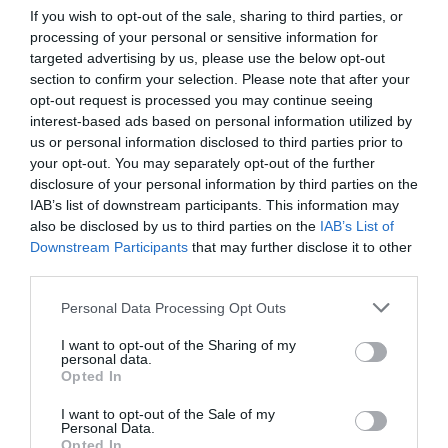
TAGS:
#PANELLADIKES
#ΠΑΝΕΛΛΗΝΙΕΣ
If you wish to opt-out of the sale, sharing to third parties, or
ΒΑΣΕΙΣ
ΜΗΧΑΝΟΓΡΑΦΙΚΟ
ΤΕΧΝΗΤΗ ΝΟΗΜΟΣΥΝΗ
processing of your personal or sensitive information for
targeted advertising by us, please use the below opt-out
ΡΟΗ ΕΙΔΗΣΕΩΝ
section to confirm your selection. Please note that after your
opt-out request is processed you may continue seeing
Ο μικρός μουσικός που έγινε το
interest-based ads based on personal information utilized by
πρόσωπο της βραδιάς σε
us or personal information disclosed to third parties prior to
πανηγύρι της Εύβοιας
your opt-out. You may separately opt-out of the further
06.08.2026 | 12:45
disclosure of your personal information by third parties on the
IAB’s list of downstream participants. This information may
Ελλάδα: Νέες επενδύσεις 1 δισ.
also be disclosed by us to third parties on the
IAB’s List of
έως το 2028 για την Ενέργεια
Downstream Participants
that may further disclose it to other
06.08.2026 | 12:30
third parties.
Please note that this website/app uses one or more Google
Personal Data Processing Opt Outs
services and may gather and store information including but
Θλίψη στην Εύβοια: Άνδρας έχασε
την ζωή του
not limited to your visit or usage behaviour. You may click to
I want to opt-out of the Sharing of my
personal data.
grant or deny consent to Google and its third-party tags to
06.08.2026 | 12:15
Opted In
use your data for below specified purposes in below Google
consent section.
I want to opt-out of the Sale of my
Personal Data.
Φωτιά στη Δυτική Αττική: Αυτά
Opted In