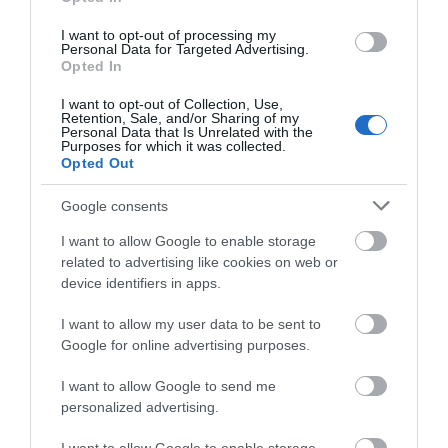
είναι τα μέτρα ενίσχυσης των
πυρόπληκτων
I want to opt-out of processing my
06.08.2026 | 12:00
Personal Data for Targeted Advertising.
Opted In
«Βόμβα» στην Εύβοια διαλύθηκε
I want to opt-out of Collection, Use,
ποδοσφαιρική ομάδα
Retention, Sale, and/or Sharing of my
Personal Data that Is Unrelated with the
06.08.2026 | 11:45
Purposes for which it was collected.
Opted Out
Τουρισμός για Όλους 2026-2027:
Google consents
Ποιοι ΑΦΜ μπορούν να
καταθέσουν σήμερα αίτηση
I want to allow Google to enable storage
06.08.2026 | 11:30
related to advertising like cookies on web or
Όλες οι τελευταίες ειδήσεις
device identifiers in apps.
Φίδι έκανε βόλτες σε αυλή
σπιτιού στην Εύβοια – Εικόνες
I want to allow my user data to be sent to
Google for online advertising purposes.
06.08.2026 | 11:15
ΠΕΡΙΣΣΟΤΕΡΑ ΑΠΟ ΚΟΙΝΩΝΙΑ
I want to allow Google to send me
personalized advertising.
Γνωρίστε τα αρχαιολογικά
ευρήματα της Εύβοιας! Δείτε τα
σημεία ξενάγησης