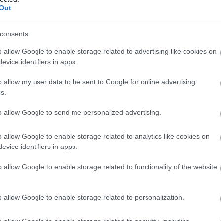
λματα που
ανοίγει και πώς να
Out
νται» εργασία
αποφύγετε τα λάθη
 14:30
07.07.2025 | 12:02
consents
o allow Google to enable storage related to advertising like cookies on
evice identifiers in apps.
o allow my user data to be sent to Google for online advertising
s.
to allow Google to send me personalized advertising.
o allow Google to enable storage related to analytics like cookies on
evice identifiers in apps.
 ανακοινωθούν οι
Χαμός στα λιμάνια:
 Πόσο θα πέσουν
Έφυγαν οι πρώτοι
o allow Google to enable storage related to functionality of the website
αδειούχοι – Στα νησιά 
οι μαθητές που τελείω
 19:00
τις Πανελλήνιες
o allow Google to enable storage related to personalization.
28.06.2025 | 20:00
o allow Google to enable storage related to security, including