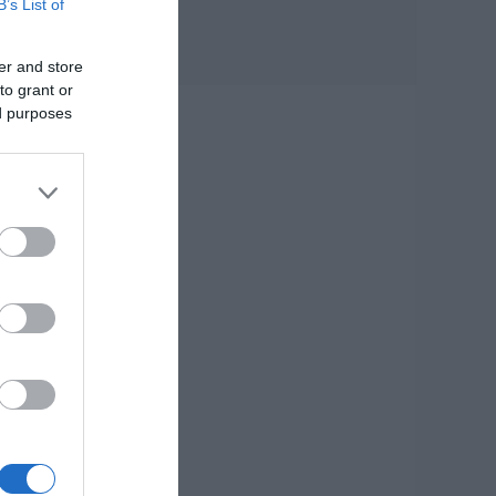
B’s List of
οχήματα
07.08.2026 | 15:15
er and store
τις
Κωνσταντοπούλου
to grant or
από τη Βοιωτία:
ed purposes
Αυτό που συμβαίνει
δεν είναι ατύχημα,
είναι έγκλημα
διαρκές και
συνεχιζόμενο
07.08.2026 | 15:00
Μεγάλη προσοχή
δρόμος έχει γεμίσει
με λάδια στην
Εύβοια
07.08.2026 | 14:45
Πότε θα πληρωθούν
οι συντάξεις
Τι
Σεπτεμβρίου 2026
07.08.2026 | 14:30