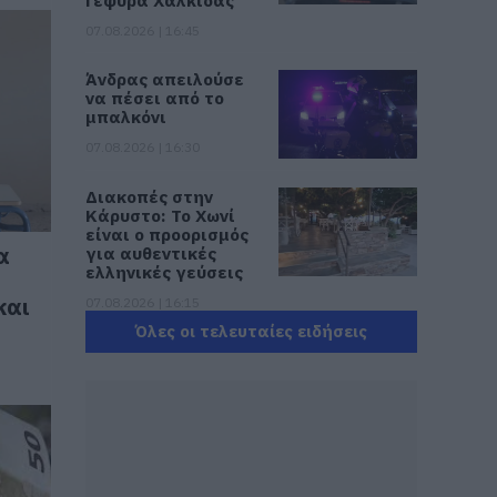
Γέφυρα Χαλκίδας
07.08.2026 | 16:45
Άνδρας απειλούσε
να πέσει από το
μπαλκόνι
07.08.2026 | 16:30
Διακοπές στην
Κάρυστο: Το Χωνί
είναι ο προορισμός
α
για αυθεντικές
ελληνικές γεύσεις
και
07.08.2026 | 16:15
Όλες οι τελευταίες ειδήσεις
Κρίση στο κόμμα
Καρυστιανού: Δύο
ακόμη στελέχη
αποχωρούν
καταγγέλλοντας
κλειστό σύστημα
αποφάσεων
07.08.2026 | 16:00