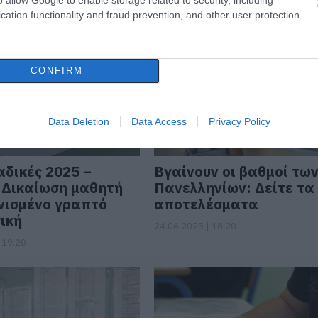
cation functionality and fraud prevention, and other user protection.
CONFIRM
Data Deletion
Data Access
Privacy Policy
δικές 2025 –
Βγαίνουν οι βαθμοί τω
 Δικαίωση μαθητή
Πανελληνίων: Δείτε τα
νισμένο γραπτό
αποτελέσματα
ική
24.06.2025 | 18:20
 19:20