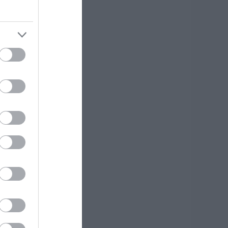
Θλίψη στην Εύβοια:
Γυναίκα έχασε την
ζωή της
07.08.2026 | 14:15
Νεκρός ανασύρθηκε
69χρονος λουόμενος
07.08.2026 | 14:00
Μεγάλο πανηγύρι
απόψε με την Χαρά
Βέρρα στην Εύβοια
– Η περιοχή
07.08.2026 | 13:45
και
σαν