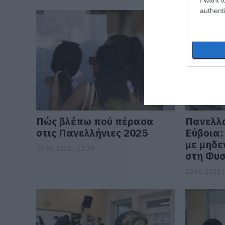
authenti
Πώς βλέπω πού πέρασα
Πανελλα
στις Πανελλήνιες 2025
Εύβοια:
με μηδε
27.06.2025 | 13:30
στη Φυσ
25.06.2025 |