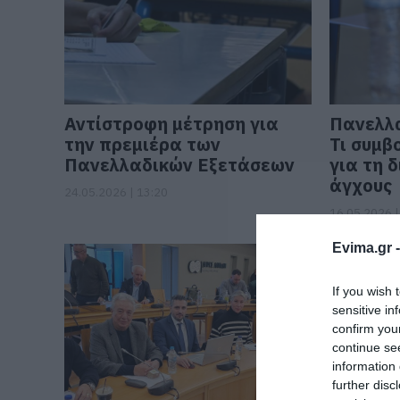
Αντίστροφη μέτρηση για
Πανελλα
την πρεμιέρα των
Τι συμβο
Πανελλαδικών Εξετάσεων
για τη 
άγχους
24.05.2026 | 13:20
16.05.2026 |
Evima.gr 
If you wish 
sensitive in
confirm you
continue se
information 
further disc