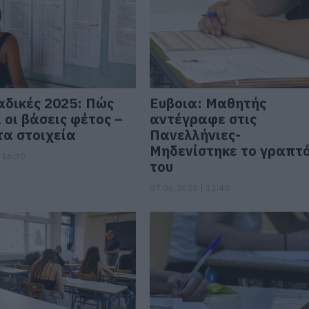
δικές 2025: Πώς
Ευβοια: Μαθητής
 οι βάσεις φέτος –
αντέγραφε στις
α στοιχεία
Πανελλήνιες-
Μηδενίστηκε το γραπτ
 16:30
του
07.06.2025 | 11:40