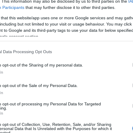
. This information may also be disclosed by us to third parties on the
IA
Participants
that may further disclose it to other third parties.
: Αντίστροφη
H μεγάλη αδικία των
 that this website/app uses one or more Google services and may gath
 για τη λήξη των
μαθητών της Εύβοιας σ
including but not limited to your visit or usage behaviour. You may click 
των – Πότε
Πανελλήνιες- Τι έχει
 to Google and its third-party tags to use your data for below specifi
ν οι Πανελλήνιες
συμβεί
ogle consent section.
 13:20
11.08.2025 | 15:15
l Data Processing Opt Outs
o opt-out of the Sharing of my personal data.
In
o opt-out of the Sale of my Personal Data.
In
to opt-out of processing my Personal Data for Targeted
ing.
In
γραφικό 2025:
Μηχανογραφικό 2025: 
o opt-out of Collection, Use, Retention, Sale, and/or Sharing
ναι τα 4
αλλάζει φέτος, πότε
ersonal Data that Is Unrelated with the Purposes for which it
lected.