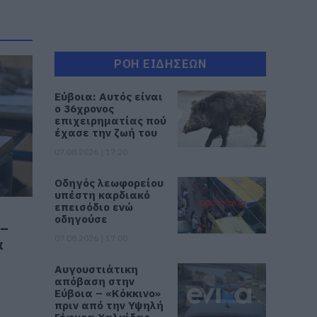
ΡΟΗ ΕΙΔΗΣΕΩΝ
Εύβοια: Αυτός είναι
ο 36χρονος
επιχειρηματίας πού
έχασε την ζωή του
07.08.2026 | 17:20
Οδηγός λεωφορείου
υπέστη καρδιακό
επεισόδιο ενώ
οδηγούσε
 –
07.08.2026 | 17:00
α
Αυγουστιάτικη
απόβαση στην
Εύβοια – «Κόκκινο»
πριν από την Υψηλή