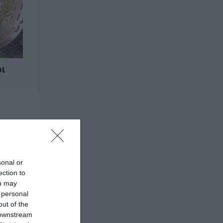
Εικόνες ντροπής
από ασυνείδητους
στην Εύβοια: Πετούν
ογκώδη αντικείμενα
όπου βρουν
οι
07.08.2026 | 15:45
Σκύρος:
Επέστρεψαν στην
Εύβοια οι
πυροσβέστες που
έδωσαν μάχη με τις
φλόγες – Έφτασαν
στην Κύμη
07.08.2026 | 15:30
sonal or
ection to
Νέα αποκάλυψη του
ou may
evima: Αυτές οι
εθελοντικές ομάδες
 personal
της Εύβοιας
out of the
ενισχύονται με
 downstream
πυροσβεστικά