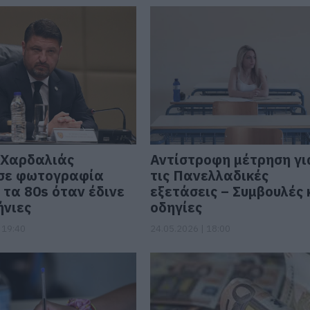
 Χαρδαλιάς
Αντίστροφη μέτρηση γι
σε φωτογραφία
τις Πανελλαδικές
 τα 80s όταν έδινε
εξετάσεις – Συμβουλές 
νιες
οδηγίες
 19:40
24.05.2026 | 18:00