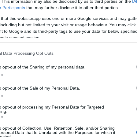
. This information may also be disclosed by us to third parties on the
IA
09
νων κι όχι τις ανάγκες των ομίλων
,
που
Participants
that may further disclose it to other third parties.
Ε
ης ΛΑΡΚΟ
μπιρ
παρά, τέτοιοι αγώνες που
δεν
 that this website/app uses one or more Google services and may gath
π
συντονίζουν και συσπειρώνουν μαζικά τους
including but not limited to your visit or usage behaviour. You may click 
κ
Σ
 to Google and its third-party tags to use your data for below specifi
ς, τέτοιοι αγώνες που
τους αγκαλιάζει και
τ
ogle consent section.
 εργαζόμενων των υπόλοιπων κλάδων, τέτοιοι
09
ρι και
σήμερα όρθιους τους εργαζόμενους της
l Data Processing Opt Outs
Π
ε θάρρος για το δίκαιο και πυροδοτούν νέους
π
o opt-out of the Sharing of my personal data.
ε
σ
In
αζικές και συλλογικές κινητοποιήσεις
μας
09
o opt-out of the Sale of my Personal Data.
ν επιβίωσ
ή
μας,
πάτησαν πάνω στο έδαφος
Σ
In
ές διεκδικήσεις όλο το προηγούμενο
Β
Α
to opt-out of processing my Personal Data for Targeted
π
ing.
δ
In
ι
νη την περίοδο ήταν προϋπόθεση για την
ο
o opt-out of Collection, Use, Retention, Sale, and/or Sharing
πρώτο χέρι τη σημασία της.
ersonal Data that Is Unrelated with the Purposes for which it
09
lected.