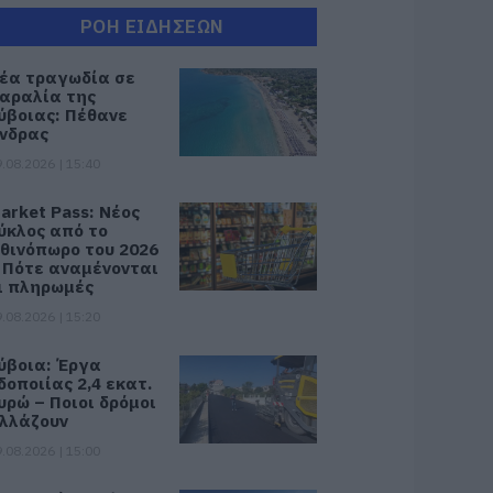
ΡΟΗ ΕΙΔΗΣΕΩΝ
έα τραγωδία σε
αραλία της
ύβοιας: Πέθανε
νδρας
.08.2026 | 15:40
arket Pass: Νέος
ύκλος από το
θινόπωρο του 2026
 Πότε αναμένονται
ι πληρωμές
.08.2026 | 15:20
ύβοια: Έργα
δοποιίας 2,4 εκατ.
υρώ – Ποιοι δρόμοι
λλάζουν
.08.2026 | 15:00