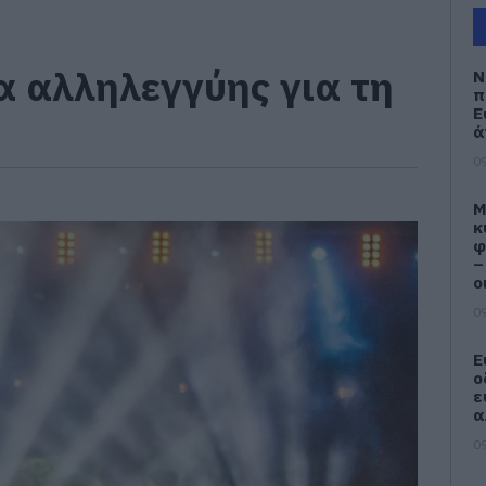
α αλληλεγγύης για τη
Ν
π
Ε
ά
09
M
κ
φ
–
ο
09
Ε
ο
ε
α
09