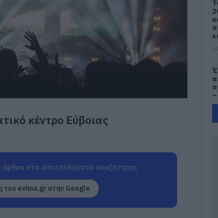
Τ
2
κ
σ
ε
09
Έ
α
σ
–
09
ατικό κέντρο Εύβοιας
e
Π
π
τ
 άρθρα στα αποτελέσματα αναζήτησης
09
 του evima.gr στην Google
Κ
Ε
τ
Λ