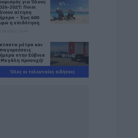
ουρισμός για Όλους
026-2027: Ποιοι
άνουν αίτηση
ήμερα – Έως 600
υρώ η επιδότηση
.08.2026 | 14:40
κτακτα μέτρα και
παγορεύσεις
ήμερα στην Εύβοια
 Μεγάλη προσοχή!
.08.2026 | 14:20
Όλες οι τελευταίες ειδήσεις
-ΕΦΚΑ και ΔΥΠΑ:
οιοι δικαιούχοι
ληρώνονται έως
ις 14 Αυγούστου
.08.2026 | 14:00
ατάνυξη στην
ύβοια: Παράκληση
ης Παναγίας στη
ούτσα με