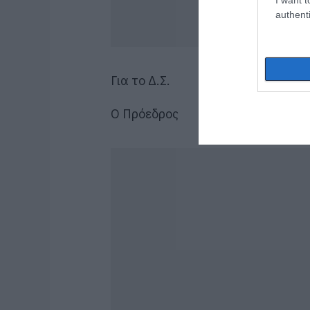
authenti
Για το Δ.Σ.
Ο Πρόεδρος Ο Γ. Γ