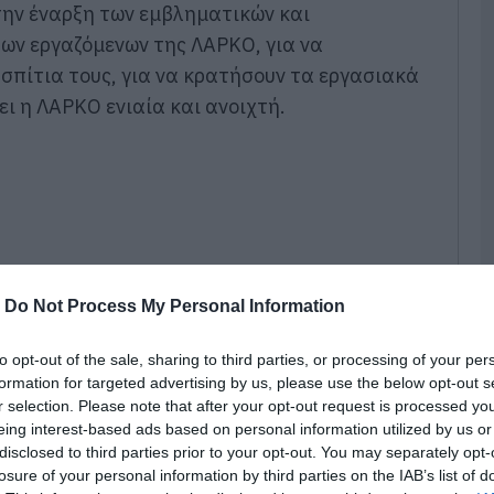
κ
την έναρξη των εμβληματικών και
α
ων εργαζόμενων της ΛΑΡΚΟ, για να
09
 σπίτια τους, για να κρατήσουν τα εργασιακά
ει
η ΛΑΡΚΟ ενιαία και ανοιχτή.
Σ
Δ
χ
χ
χ
09
Π
τ
3
-
Do Not Process My Personal Information
09
to opt-out of the sale, sharing to third parties, or processing of your per
Π
formation for targeted advertising by us, please use the below opt-out s
Α
r selection. Please note that after your opt-out request is processed y
μ
eing interest-based ads based on personal information utilized by us or
τ
φ
disclosed to third parties prior to your opt-out. You may separately opt-
ο
losure of your personal information by third parties on the IAB’s list of
αντι σε
κυβέρνηση – εργοδοσία
, που βάζουν