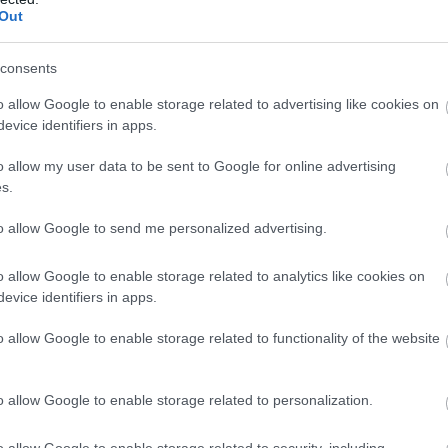
Out
σικός Σύλλογος
, παίρνει την πρωτοβουλία να
Ο
Σ
ς στη Λάρυμνα, την Κυριακή το μεσημέρι
ε
consents
Ι
o allow Google to enable storage related to advertising like cookies on
09
evice identifiers in apps.
ς Εργατικά Κέντρα και Σωματεία, ειδικά τα
Σ
 αυτή την πρωτοβουλία, να συμβάλλουν
o allow my user data to be sent to Google for online advertising
σ
, στην επιτυχία του αγώνα των εργαζομένων
s.
Σ
τ
ο
to allow Google to send me personalized advertising.
Δ
09
o allow Google to enable storage related to analytics like cookies on
evice identifiers in apps.
o allow Google to enable storage related to functionality of the website
o allow Google to enable storage related to personalization.
o allow Google to enable storage related to security, including