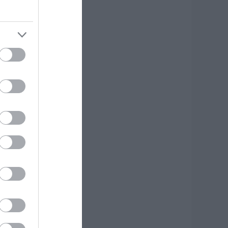
 Λευτέρης
τεργίου
πιστρέφει στην
στιαία!
.08.2026 | 11:20
υγκινεί Ενορία
την Εύβοια!
υγκεντρώνει
ρόφιμα για άπορες
ικογένειες για τον
εκαπενταύγουστο!
.08.2026 | 11:00