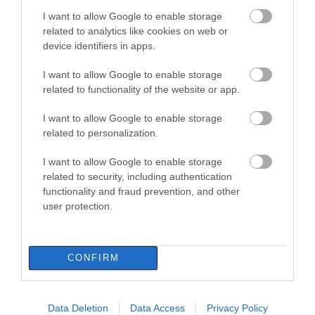
Δελφίνια κολυμπούν δίπλα σε
I want to allow Google to enable storage
σκάφος τουριστών – Δείτε βίντεο
related to analytics like cookies on web or
07.08.2026 | 11:30
device identifiers in apps.
Πώς θα πληρωθούν
Αυτές είναι οι
όσοι δουλέψουν στις 15
επικίνδυνες εβδομάδες
I want to allow Google to enable storage
Αυγούστου
του ελληνικού
Συναγερμός στην Εύβοια: Στιγμές
καλοκαιριού για
related to functionality of the website or app.
αγωνίας για ιστιοφόρο με ξένους
φωτιές
επιβάτες
I want to allow Google to enable storage
07.08.2026 | 11:15
related to personalization.
Έκτακτη διακοπή νερού τώρα
I want to allow Google to enable storage
στην παραλία Αυλίδας
related to security, including authentication
07.08.2026 | 11:00
functionality and fraud prevention, and other
user protection.
Η Κύμη στο επίκεντρο της
Δελφίνια κολυμπούν
Ιός Δυτικού Νείλου: 65
γαστρονομίας – Σήμερα η μεγάλη
δίπλα σε σκάφος
κρούσματα στην
έναρξη!
CONFIRM
τουριστών – Δείτε
Ελλάδα – Έξι νεκροί και
07.08.2026 | 10:45
βίντεο
20 ασθενείς σε
νοσηλεία
Τι είναι οι γανωματήδες και γιατί
Data Deletion
Data Access
Privacy Policy