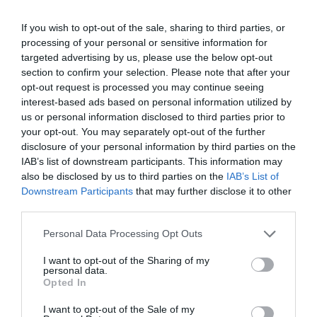
07.08.2026 | 13:45
If you wish to opt-out of the sale, sharing to third parties, or
Νεκρός 75χρονος που είχε φύγει
processing of your personal or sensitive information for
για το χωράφι του
targeted advertising by us, please use the below opt-out
07.08.2026 | 13:30
section to confirm your selection. Please note that after your
opt-out request is processed you may continue seeing
interest-based ads based on personal information utilized by
Το evima.gr Αποκαλύπτει: Τρία
us or personal information disclosed to third parties prior to
πυροσβεστικά οχήματα έφτασαν
your opt-out. You may separately opt-out of the further
στην Εύβοια! Που θα δοθούν
disclosure of your personal information by third parties on the
07.08.2026 | 13:05
IAB’s list of downstream participants. This information may
also be disclosed by us to third parties on the
IAB’s List of
Συντάξεις: Ποιοι θα πάρουν
Downstream Participants
that may further disclose it to other
αύξηση το 2027 – Τα ποσά
third parties.
07.08.2026 | 13:00
Please note that this website/app uses one or more Google
Personal Data Processing Opt Outs
services and may gather and store information including but
not limited to your visit or usage behaviour. You may click to
I want to opt-out of the Sharing of my
Σκύρος: Στάχτη πάνω από 1.000
personal data.
grant or deny consent to Google and its third-party tags to
στρέμματα στο Νησί – Νέες
Opted In
εικόνες
use your data for below specified purposes in below Google
consent section.
07.08.2026 | 12:45
I want to opt-out of the Sale of my