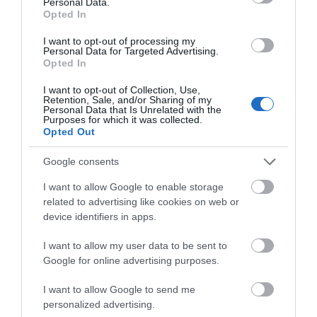
Personal Data.
Όλες οι τελευταίες ειδήσεις
Opted In
Πώς θα πληρωθούν όσοι
δουλέψουν στις 15 Αυγούστου
I want to opt-out of processing my
Personal Data for Targeted Advertising.
07.08.2026 | 12:30
ΠΕΡΙΣΣΟΤΕΡΑ ΑΠΟ ΚΟΙΝΩΝΙΑ
Opted In
I want to opt-out of Collection, Use,
Τροχαίο με αυτοκίνητο μεγάλου
Retention, Sale, and/or Sharing of my
δήμου στην Εύβοια
Personal Data that Is Unrelated with the
Purposes for which it was collected.
07.08.2026 | 12:15
Opted Out
Google consents
Αυτές είναι οι επικίνδυνες
εβδομάδες του ελληνικού
I want to allow Google to enable storage
καλοκαιριού για φωτιές
related to advertising like cookies on web or
Νεκρός ανασύρθηκε
Νεκρός 75χρονος που
device identifiers in apps.
07.08.2026 | 12:00
69χρονος λουόμενος
είχε φύγει για το
χωράφι του
I want to allow my user data to be sent to
Χωρίς νερό τώρα περιοχές της
Χαλκίδας
Google for online advertising purposes.
07.08.2026 | 11:45
I want to allow Google to send me
personalized advertising.