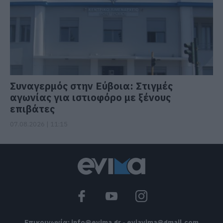
Συναγερμός στην Εύβοια: Στιγμές
αγωνίας για ιστιοφόρο με ξένους
επιβάτες
07.08.2026 | 11:15
Επικοινωνία:
info@evima.gr
-
eviavima@gmail.com