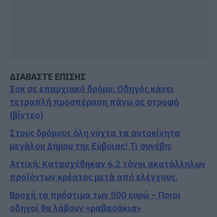
ΔΙΑΒΑΣΤΕ ΕΠΙΣΗΣ
Σοκ σε επαρχιακό δρόμο: Οδηγός κάνει
τετραπλή προσπέραση πάνω σε στροφή
(βίντεο)
Στους δρόμους όλη νύχτα τα αυτοκίνητα
μεγάλου Δήμου της Εύβοιας! Τι συνέβη;
Αττική: Κατασχέθηκαν 6,2 τόνοι ακατάλληλων
προϊόντων κρέατος μετά από ελέγχους.
Βροχή τα πρόστιμα των 500 ευρώ – Ποιοι
οδηγοί θα λάβουν «ραβασάκια»