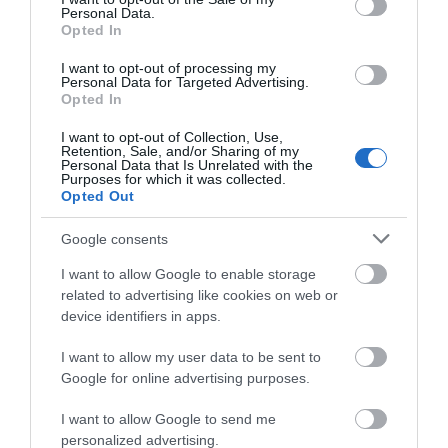
για τρακτέρ που δεν παρέλαβε
Personal Data.
Opted In
07.08.2026 | 21:20
I want to opt-out of processing my
Τραγωδία στην Εύβοια: Άνδρας
Personal Data for Targeted Advertising.
ανασύρθηκε χωρίς τις αισθήσεις
Opted In
του από τη θάλασσα
I want to opt-out of Collection, Use,
07.08.2026 | 20:57
Retention, Sale, and/or Sharing of my
Personal Data that Is Unrelated with the
Purposes for which it was collected.
Ανακοινώθηκαν νέες προσλήψεις
Opted Out
σε δήμο της Εύβοιας: Δείτε εδώ
07.08.2026 | 20:40
Google consents
I want to allow Google to enable storage
Ποιοι και γιατί θα πάρουν
related to advertising like cookies on web or
διπλάσια σύνταξη τον Αύγουστο
device identifiers in apps.
07.08.2026 | 20:20
I want to allow my user data to be sent to
Google for online advertising purposes.
Δείτε τι έκανε Δήμος της Εύβοιας
για τις φωτιές
I want to allow Google to send me
07.08.2026 | 20:00
personalized advertising.