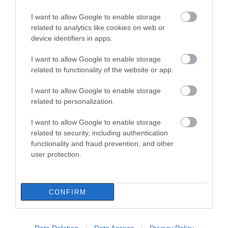
Όλες οι τελευταίες ειδήσεις
I want to allow Google to enable storage
Μητέρα και γιος οι νεκροί από τη
related to analytics like cookies on web or
σύγκρουση αυτοκινήτου με
device identifiers in apps.
φορτηγό
ΠΕΡΙΣΣΟΤΕΡΑ ΑΠΟ ΚΟΙΝΩΝΙΑ
07.08.2026 | 19:40
I want to allow Google to enable storage
related to functionality of the website or app.
Ράγισαν καρδιές στην Εύβοια: Το
τελευταίο «αντίο» στον 36χρονο
I want to allow Google to enable storage
επιχειρηματία
related to personalization.
07.08.2026 | 19:10
I want to allow Google to enable storage
related to security, including authentication
Νέο επίδομα 600 ευρώ για
σπουδαστές: Οι δικαιούχοι
functionality and fraud prevention, and other
user protection.
07.08.2026 | 19:00
Νέο τροχαίο με υλικές
Μητέρα και γιος οι
ζημιές
νεκροί από τη
σύγκρουση
αυτοκινήτου με
Αυτός ο δήμος της Εύβοιας πάει
CONFIRM
φορτηγό
στα δικαστήρια για τις
ανεμογεννήτριες
07.08.2026 | 18:40