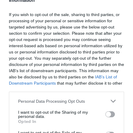
Information
Ακολουθήστε το evima.gr στο
Google News
If you wish to opt-out of the sale, sharing to third parties, or
processing of your personal or sensitive information for
Διαβάστε όλες τις
ειδήσεις για την Εύβοια
targeted advertising by us, please use the below opt-out
section to confirm your selection. Please note that after your
Διαβάστε όλες τις
τελευταίες ειδήσεις
για την
opt-out request is processed you may continue seeing
Ελλάδα
και τον
Κόσμο
στο
evima.gr
interest-based ads based on personal information utilized by
us or personal information disclosed to third parties prior to
TAGS:
ΕΙΔΗΣΕΙΣ
ΕΙΔΗΣΕΙΣ ΣΗΜΕΡΑ
your opt-out. You may separately opt-out of the further
ΕΞΟΙΚΟΝΟΜΩ 2025
ΕΠΙΔΟΤΗΣΗ
ΕΥΒΟΙΑ
ΝΕΑ
disclosure of your personal information by third parties on the
ΝΕΑ ΕΥΒΟΙΑ
IAB’s list of downstream participants. This information may
also be disclosed by us to third parties on the
IAB’s List of
ΡΟΗ ΕΙΔΗΣΕΩΝ
Downstream Participants
that may further disclose it to other
third parties.
Νέο τροχαίο με υλικές ζημιές
Please note that this website/app uses one or more Google
Personal Data Processing Opt Outs
07.08.2026 | 21:40
services and may gather and store information including but
not limited to your visit or usage behaviour. You may click to
I want to opt-out of the Sharing of my
personal data.
grant or deny consent to Google and its third-party tags to
Opted In
Εύβοια: Γυναίκα έπεσε θύμα
use your data for below specified purposes in below Google
διαδικτυακής απάτης – Πλήρωσε
consent section.
I want to opt-out of the Sale of my