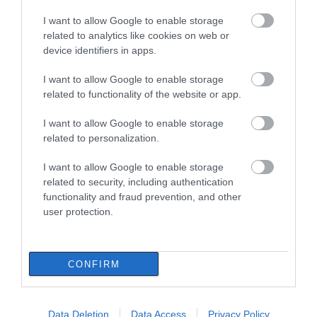
λάβουν νωρίτερα τις
I want to allow Google to enable storage
προκαταβολές
ΠΕΡΙΣΣΟΤΕΡΑ ΑΠΟ ΚΟΙΝΩΝΙΑ
related to analytics like cookies on web or
08.08.2026 | 18:00
device identifiers in apps.
Σε πελάγη ευτυχίας
I want to allow Google to enable storage
αντιδήμαρχος στην Εύβοια! Έγινε
related to functionality of the website or app.
για τρίτη φορά παππούς!
08.08.2026 | 17:40
I want to allow Google to enable storage
related to personalization.
Ευρυδίκη Βαλαβάνη: Οι
οικογενειακές διακοπές στην
I want to allow Google to enable storage
Εύβοια! Δείτε σε ποια παραλία
related to security, including authentication
Ρόδος: Έγραψαν
Πάτρα: Θρήνος για
08.08.2026 | 17:20
80χρονη για κράνος!
μωράκι μόλις 8 ημερών
functionality and fraud prevention, and other
– Νοσηλευόταν στη
user protection.
ΜΕΘ Νεογνών
«Κόκκινος» συναγερμός στην
Εύβοια: Red Code αύριο Κυριακή –
Αυξημένη ετοιμότητα παντού
CONFIRM
08.08.2026 | 17:00
Ρόδος: Έγραψαν 80χρονη για
κράνος!
Data Deletion
Data Access
Privacy Policy