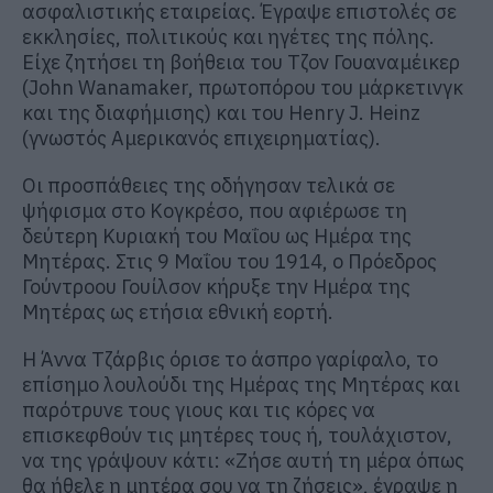
ασφαλιστικής εταιρείας. Έγραψε επιστολές σε
εκκλησίες, πολιτικούς και ηγέτες της πόλης.
Είχε ζητήσει τη βοήθεια του Τζον Γουαναμέικερ
(John Wanamaker, πρωτοπόρου του μάρκετινγκ
και της διαφήμισης) και του Henry J. Heinz
(γνωστός Αμερικανός επιχειρηματίας).
Οι προσπάθειες της οδήγησαν τελικά σε
ψήφισμα στο Κογκρέσο, που αφιέρωσε τη
δεύτερη Κυριακή του Μαΐου ως Ημέρα της
Μητέρας. Στις 9 Μαΐου του 1914, ο Πρόεδρος
Γούντροου Γουίλσον κήρυξε την Ημέρα της
Μητέρας ως ετήσια εθνική εορτή.
Η Άννα Τζάρβις όρισε το άσπρο γαρίφαλο, το
επίσημο λουλούδι της Ημέρας της Μητέρας και
παρότρυνε τους γιους και τις κόρες να
επισκεφθούν τις μητέρες τους ή, τουλάχιστον,
να της γράψουν κάτι: «Ζήσε αυτή τη μέρα όπως
θα ήθελε η μητέρα σου να τη ζήσεις», έγραψε η