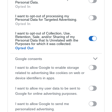
Personal Data.
Ο Αλέξης Τσίπρας παρουσιάζει το
Opted In
οικονομικό πρόγραμμα της ΕΛ.Α.Σ.
στη Θεσσαλονίκη
I want to opt-out of processing my
Personal Data for Targeted Advertising.
08.08.2026 | 19:20
Opted In
Κάνεις δεν ξεχνά τι έζησε η
I want to opt-out of Collection, Use,
Εύβοια πριν πέντε χρόνια
Retention, Sale, and/or Sharing of my
Personal Data that Is Unrelated with the
08.08.2026 | 19:00
Purposes for which it was collected.
Opted Out
Σε δημοπρασία η μπάλα των
Google consents
ιστορικών γκολ του Μαραντόνα
I want to allow Google to enable storage
08.08.2026 | 18:40
related to advertising like cookies on web or
device identifiers in apps.
Αγανάκτηση σε χωριό της
I want to allow my user data to be sent to
Εύβοιας: Μένουν κάθε μέρα χωρίς
νερό – Σοβαρή καταγγελία
Google for online advertising purposes.
08.08.2026 | 18:20
I want to allow Google to send me
Όλες οι τελευταίες ειδήσεις
personalized advertising.
Αγροτικές ενισχύσεις: Ποιοι θα