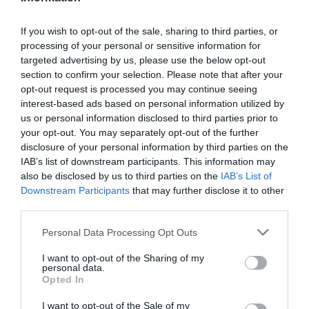
Ακολουθήστε το evima.gr στο
Google News
If you wish to opt-out of the sale, sharing to third parties, or
Διαβάστε όλες τις
ειδήσεις για την Εύβοια
processing of your personal or sensitive information for
targeted advertising by us, please use the below opt-out
section to confirm your selection. Please note that after your
Διαβάστε όλες τις
τελευταίες ειδήσεις
για την
opt-out request is processed you may continue seeing
Ελλάδα
και τον
Κόσμο
στο
evima.gr
interest-based ads based on personal information utilized by
us or personal information disclosed to third parties prior to
TAGS:
ΓΙΟΡΤΗ ΜΗΤΕΡΑΣ
your opt-out. You may separately opt-out of the further
ΡΟΗ ΕΙΔΗΣΕΩΝ
disclosure of your personal information by third parties on the
IAB’s list of downstream participants. This information may
also be disclosed by us to third parties on the
IAB’s List of
Εύβοια: Η μαύρη επέτειος της
καταστροφικής πυρκαγιάς – Το
Downstream Participants
that may further disclose it to other
χρονικό της τραγωδίας
third parties.
08.08.2026 | 20:00
Please note that this website/app uses one or more Google
Personal Data Processing Opt Outs
services and may gather and store information including but
Εύβοια: Πότε θα γίνει ο
not limited to your visit or usage behaviour. You may click to
I want to opt-out of the Sharing of my
καθιερωμένος έρανος για το
personal data.
grant or deny consent to Google and its third-party tags to
«Στιφάδο της Παναγίας»
Opted In
use your data for below specified purposes in below Google
08.08.2026 | 19:40
consent section.
I want to opt-out of the Sale of my