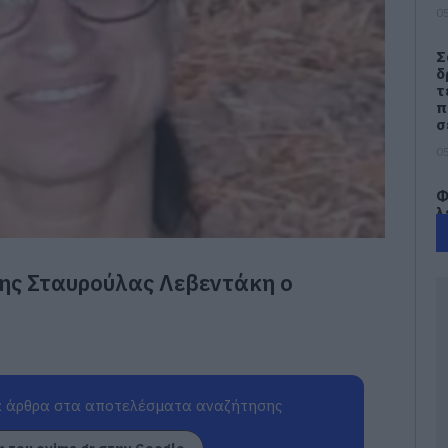
05
Σ
δ
τ
π
σ
05
Φ
λ
Ε
05
ης Σταυρούλας Λεβεντάκη ο
Η
κ
α
λ
γ
π
κ
 άρθρα στα αποτελέσματα αναζήτησης
05