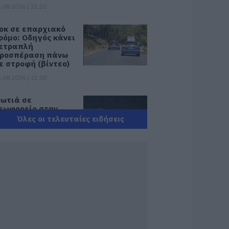
.08.2026 | 21:20
οκ σε επαρχιακό
ρόμο: Οδηγός κάνει
ετραπλή
ροσπέραση πάνω
ε στροφή (βίντεο)
.08.2026 | 21:00
ωτιά σε
εωφορείο στην
ύβοια
Όλες οι τελευταίες ειδήσεις
.08.2026 | 20:39
 λειτουργία στα
λειδιά του
υτοκινήτου που
ίγοι οδηγοί
νωρίζουν και είναι
ολύ χρήσιμη το
αλοκαίρι
.08.2026 | 20:20