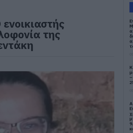
Ο ενοικιαστής
Ε
Μ
λοφονία της
α
δ
εντάκη
α
τ
05
Κ
μ
–
2
05
Α
Ε
χ
μ
9
κ