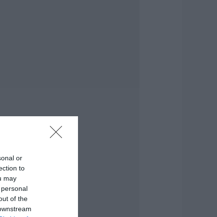
αθαρό και άφθονο
ερό σε αυτή την
εριοχή της
ύβοιας
.08.2026 | 20:00
αραμπόλα
εσσάρων
χημάτων
ροκάλεσε
ναστάτωση στην
υκλοφορία
.08.2026 | 19:40
ύχτα τρόμου στην
ύβοια: Διέρρηξαν
sonal or
πίτι 95χρονης και
ection to
ροκάλεσαν
ou may
οβαρές ζημιές σε
αβέρνα
 personal
out of the
.08.2026 | 19:20
 downstream