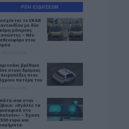
ΡΟΗ ΕΙΔΗΣΕΩΝ
νισχύεται το ΕΚΑΒ
αντουδίου με δύο
κόμη μόνιμους
ιασώστες – Νέο
σθενοφόρο στον
ομέα
.08.2026 | 22:00
οριτσάκι βρέθηκε
όνο στους δρόμους
 Χειροπέδες στον
5χρονο πατέρα του
.08.2026 | 21:40
πάτη-σοκ στην
ύβοια: «Βγάλτε τα
ρυσαφικά στο
παλκόνι» – Έχασε
.500 ευρώ και
οσμήματα