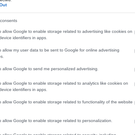
υπάρχουν ενδείξεις και για χτύπημα στο
Out
05
consents
Μ
υσκολεύει σημαντικά το έργο των ερευνητών,
τ
α
κολη η συλλογή περισσότερων στοιχείων.
o allow Google to enable storage related to advertising like cookies on
Η
evice identifiers in apps.
α
o allow my user data to be sent to Google for online advertising
05
s.
Τ
Δ
to allow Google to send me personalized advertising.
ε
μ
Δ
o allow Google to enable storage related to analytics like cookies on
evice identifiers in apps.
05
o allow Google to enable storage related to functionality of the website
o allow Google to enable storage related to personalization.
o allow Google to enable storage related to security, including