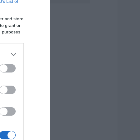
B’s List of
 απόλυτος οδηγός
ια να ζήσεις τη
αντορίνη από τη
er and store
άλασσα
to grant or
.08.2026 | 19:00
ed purposes
ρίσιμες ώρες για
νδρα που
ραυματίστηκε σε
ροχαίο στην
ύβοια
.08.2026 | 18:40
ρόμος σε πτήση
ης Air India: Το
εροσκάφος έχασε
πότομα ύψος – 17
ραυματίες
.08.2026 | 18:20
εγάλη προσοχή
την Εύβοια: Νέα
ηλεφωνική απάτη