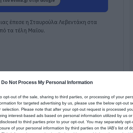
 του evima.gr στην Google
Κ
ν
π
ειας έπεσε η Σταυρούλα Λεβεντάκη στα
Ε
από τα τέλη Μαΐου.
05
Κ
τ
ο
π
α
κ
05
-
Do Not Process My Personal Information
Ν
Ε
to opt-out of the sale, sharing to third parties, or processing of your per
σ
formation for targeted advertising by us, please use the below opt-out s
π
r selection. Please note that after your opt-out request is processed y
σ
τ
eing interest-based ads based on personal information utilized by us or
disclosed to third parties prior to your opt-out. You may separately opt-
05
losure of your personal information by third parties on the IAB’s list of