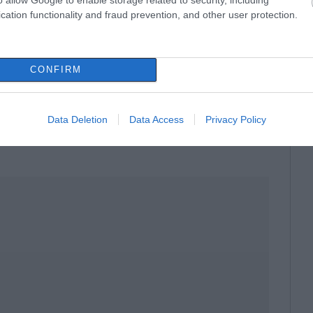
τηγορούμενου για τα κίνητρα
cation functionality and fraud prevention, and other user protection.
φονία συνδέεται με διαφωνίες που είχαν
 νοίκιαζε από τη Σταυρούλα Λεβεντάκη.
CONFIRM
στυνομικούς, την ημέρα του εγκλήματος
Data Deletion
Data Access
Privacy Policy
ς η 45χρονη του έκανε παρατηρήσεις και