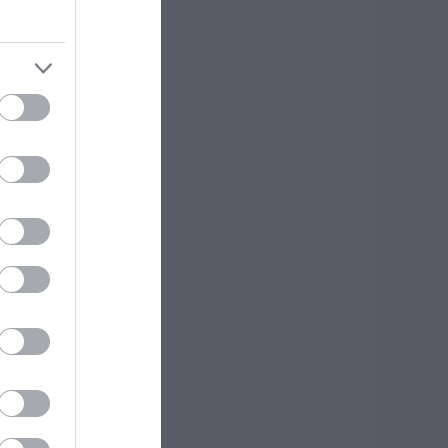
.08.2026 | 18:00
ύκονος: Έψαχναν
σάντα και Rolex
ξίας 75.000 ευρώ –
 ανακάλυψη κάτω
πό τα βράχια
.08.2026 | 17:40
ρόμος στην Εύβοια:
ύο άγνωστοι
ισέβαλαν σε σπίτι
έσα στη νύχτα –
είτε τι άρπαξαν
.08.2026 | 17:20