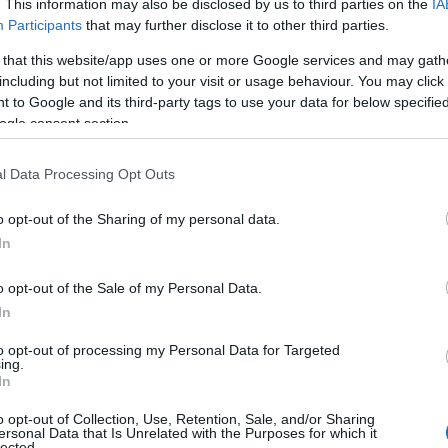
από τον 43χρονο άνδρα που διέμενε ως
. This information may also be disclosed by us to third parties on the
IA
Ο
Participants
that may further disclose it to other third parties.
ωνα με τις Αρχές, μετά το έγκλημα ο δράστης
γ
Σ
 περιοχή, όπου και την έθαψε.
 that this website/app uses one or more Google services and may gath
θ
including but not limited to your visit or usage behaviour. You may click 
05
 to Google and its third-party tags to use your data for below specifi
πισμός της σορού
ogle consent section.
Κ
ά
τ
ιακής, ο 43χρονος, με καταγωγή από τη
l Data Processing Opt Outs
τ
στην Ελλάδα από το 1996, παραδέχθηκε την
Ε
o opt-out of the Sharing of my personal data.
05
In
Τ
όπου είχε αποκρύψει τη σορό της 45χρονης. Οι
o opt-out of the Sale of my Personal Data.
τ
 σε προχωρημένο στάδιο σήψης.
α
In
α
τ
to opt-out of processing my Personal Data for Targeted
α τον τρόπο δράσης
ing.
05
In
Μ
, η άτυχη γυναίκα φέρει τραύματα από
o opt-out of Collection, Use, Retention, Sale, and/or Sharing
σ
ersonal Data that Is Unrelated with the Purposes for which it
τ
lected.