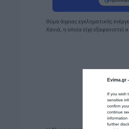
Προσθήκη
Θύμα άγριας εγκληματικής ενέργ
Χανιά, η οποία είχε εξαφανιστεί 
Evima.gr 
If you wish 
sensitive in
confirm you
continue se
information 
further disc