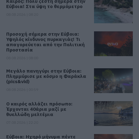
Καιρός: Πολύ ζέστη σήμερα στην
Εύβοια! Στα ύψη το θερμόμετρο
08.08.2026 | 08:20
Προσοχή σήμερα στην Εύβοια:
Υψηλός κίνδυνος πυρκαγιάς! Τι
απαγορεύεται από την Πολιτική
Προστασία
08.08.2026 | 08:00
Μεγάλο πανηγύρι στην Εύβοια:
Πλημμύρισε με κόσμο η Φαράκλα
(pics&vid)
08.08.2026 | 00:59
Ο καιρός αλλάζει πρόσωπο:
Έρχονται 40άρια μαζί με
θυελλώδη μελτέμια
07.08.2026 | 22:20
Εύβοια: Ηχηρό μήνυμα πέντε