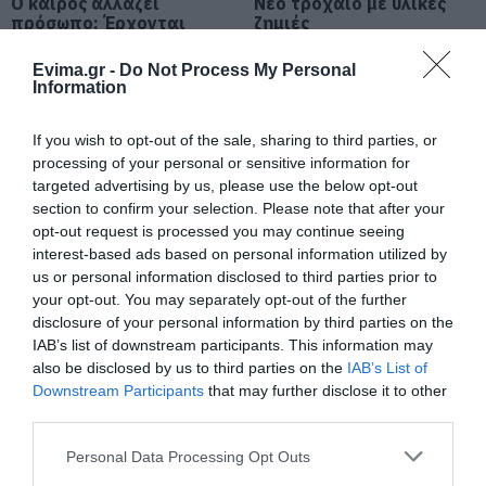
Ο καιρός αλλάζει
Νέο τροχαίο με υλικές
07.08.2026 | 20:40
πρόσωπο: Έρχονται
ζημιές
40άρια μαζί με
θυελλώδη μελτέμια
Evima.gr -
Do Not Process My Personal
Ποιοι και γιατί θα πάρουν
Information
διπλάσια σύνταξη τον Αύγουστο
07.08.2026 | 20:20
If you wish to opt-out of the sale, sharing to third parties, or
processing of your personal or sensitive information for
targeted advertising by us, please use the below opt-out
Δείτε τι έκανε Δήμος της Εύβοιας
section to confirm your selection. Please note that after your
για τις φωτιές
opt-out request is processed you may continue seeing
07.08.2026 | 20:00
interest-based ads based on personal information utilized by
Μητέρα και γιος οι
Τραγική κατάληξη είχε
us or personal information disclosed to third parties prior to
νεκροί από τη
η θαλάσσια εκδρομή
your opt-out. You may separately opt-out of the further
σύγκρουση
Μητέρα και γιος οι νεκροί από τη
για 57χρονο τουρίστα
disclosure of your personal information by third parties on the
σύγκρουση αυτοκινήτου με
αυτοκινήτου με
φορτηγό
IAB’s list of downstream participants. This information may
φορτηγό
also be disclosed by us to third parties on the
IAB’s List of
07.08.2026 | 19:40
Downstream Participants
that may further disclose it to other
third parties.
Ράγισαν καρδιές στην Εύβοια: Το
τελευταίο «αντίο» στον 36χρονο
Please note that this website/app uses one or more Google
Personal Data Processing Opt Outs
επιχειρηματία
services and may gather and store information including but