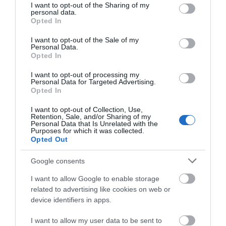
07.08.2026 | 19:10
not limited to your visit or usage behaviour. You may click to
I want to opt-out of the Sharing of my
personal data.
grant or deny consent to Google and its third-party tags to
Opted In
Νέο επίδομα 600 ευρώ για
use your data for below specified purposes in below Google
Αυτοψία στα καμένα:
σπουδαστές: Οι δικαιούχοι
Οδηγός λεωφορείου
consent section.
I want to opt-out of the Sale of my
37 σπίτια κρίθηκαν
υπέστη καρδιακό
Personal Data.
07.08.2026 | 19:00
κατεδαφιστέα στο
επεισόδιο ενώ
Opted In
Πόρτο Γερμενό
οδηγούσε
I want to opt-out of processing my
Αυτός ο δήμος της Εύβοιας πάει
Personal Data for Targeted Advertising.
στα δικαστήρια για τις
Opted In
ανεμογεννήτριες
07.08.2026 | 18:40
I want to opt-out of Collection, Use,
Retention, Sale, and/or Sharing of my
Personal Data that Is Unrelated with the
Purposes for which it was collected.
Opted Out
Google consents
I want to allow Google to enable storage
related to advertising like cookies on web or
device identifiers in apps.
I want to allow my user data to be sent to