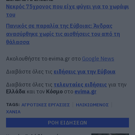
Νεκρός 75χρονος που είχε φύγει για το χωράφι
του
Πανικός σε παραλία της Εύβοιας: Άνδρας
ανασύρθηκε χωρίς τις αισθήσεις του από τη
θάλασσα
Ακολουθήστε το evima.gr στο
Google News
Διαβάστε όλες τις
ειδήσεις για την Εύβοια
Διαβάστε όλες τις
τελευταίες ειδήσεις
για την
Ελλάδα
και τον
Κόσμο
στο
evima.gr
TAGS:
ΑΓΡΟΤΙΚΕΣ ΕΡΓΑΣΙΕΣ
ΗΛΙΚΙΩΜΕΝΟΣ
ΧΑΝΙΑ
ΡΟΗ ΕΙΔΗΣΕΩΝ