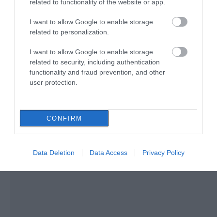
related to functionality of the website or app.
από τη θάλασσα
75.000 ευρώ – Η
ανακάλυψη κάτω από
Τρόμος στην Εύβοια: Δύο
I want to allow Google to enable storage
τα βράχια
άγνωστοι εισέβαλαν σε σπίτι
related to personalization.
μέσα στη νύχτα – Δείτε τι
άρπαξαν
I want to allow Google to enable storage
05.08.2026 | 17:20
related to security, including authentication
functionality and fraud prevention, and other
user protection.
CONFIRM
Data Deletion
Data Access
Privacy Policy