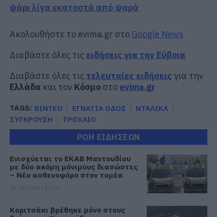
ψάρι λίγα εκατοστά από ψαρά
Ακολουθήστε το evima.gr στο
Google News
Διαβάστε όλες τις
ειδήσεις για την Εύβοια
Διαβάστε όλες τις
τελευταίες ειδήσεις
για την
Ελλάδα
και τον
Κόσμο
στο
evima.gr
TAGS:
ΒΙΝΤΕΟ
ΕΓΝΑΤΙΑ ΟΔΟΣ
ΝΤΑΛΙΚΑ
ΣΥΓΚΡΟΥΣΗ
ΤΡΟΧΑΙΟ
ΡΟΗ ΕΙΔΗΣΕΩΝ
Ενισχύεται το ΕΚΑΒ Μαντουδίου
με δύο ακόμη μόνιμους διασώστες
– Νέο ασθενοφόρο στον τομέα
05.08.2026 | 22:00
Κοριτσάκι βρέθηκε μόνο στους