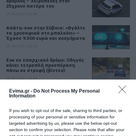
δρόμους – Χειροπέδες στον
25χρονο πατέρα του
05.08.2026 | 21:40
Απάτη-σοκ στην Εύβοια: «Βγάλτε
τα χρυσαφικά στο μπαλκόνι» –
Έχασε 9.500 ευρώ και κοσμήματα
05.08.2026 | 21:20
Σοκ σε επαρχιακό δρόμο: Οδηγός
κάνει τετραπλή προσπέραση
πάνω σε στροφή (βίντεο)
05.08.2026 | 21:00
Evima.gr -
Do Not Process My Personal
Φωτιά σε λεωφορείο στην Εύβοια
Information
05.08.2026 | 20:39
If you wish to opt-out of the sale, sharing to third parties, or
processing of your personal or sensitive information for
targeted advertising by us, please use the below opt-out
Η λειτουργία στα κλειδιά του
αυτοκινήτου που λίγοι οδηγοί
section to confirm your selection. Please note that after your
γνωρίζουν και είναι πολύ χρήσιμη