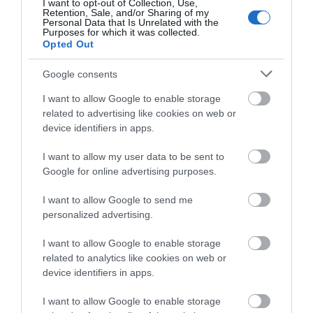
I want to opt-out of Collection, Use,
05.08.2026 | 19:00
Retention, Sale, and/or Sharing of my
Personal Data that Is Unrelated with the
Purposes for which it was collected.
Opted Out
Κρίσιμες ώρες για άνδρα που
τραυματίστηκε σε τροχαίο στην
Εύβοια
Google consents
05.08.2026 | 18:40
I want to allow Google to enable storage
Η λειτουργία στα
Καραμπόλα τεσσάρων
κλειδιά του
οχημάτων προκάλεσε
related to advertising like cookies on web or
Τρόμος σε πτήση της Air India: Το
αυτοκινήτου που λίγοι
αναστάτωση στην
device identifiers in apps.
αεροσκάφος έχασε απότομα ύψος
οδηγοί γνωρίζουν και
κυκλοφορία
– 17 τραυματίες
είναι πολύ χρήσιμη το
I want to allow my user data to be sent to
καλοκαίρι
05.08.2026 | 18:20
Google for online advertising purposes.
Μεγάλη προσοχή στην Εύβοια:
I want to allow Google to send me
Νέα τηλεφωνική απάτη
personalized advertising.
05.08.2026 | 18:00
I want to allow Google to enable storage
related to analytics like cookies on web or
Μύκονος: Έψαχναν τσάντα και
device identifiers in apps.
Rolex αξίας 75.000 ευρώ – Η
ανακάλυψη κάτω από τα βράχια
Ο απόλυτος οδηγός για
Μύκονος: Έψαχναν
I want to allow Google to enable storage
να ζήσεις τη Σαντορίνη
τσάντα και Rolex αξίας
05.08.2026 | 17:40