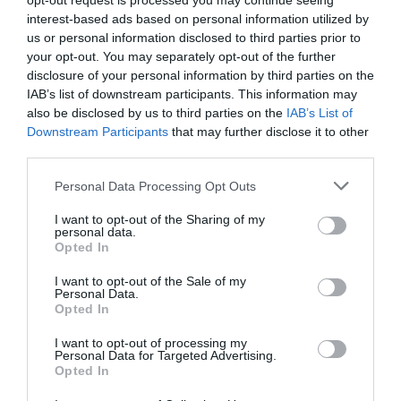
opt-out request is processed you may continue seeing
το καλοκαίρι
interest-based ads based on personal information utilized by
05.08.2026 | 20:20
Όλες οι τελευταίες ειδήσεις
us or personal information disclosed to third parties prior to
your opt-out. You may separately opt-out of the further
Καθαρό και άφθονο νερό σε αυτή
disclosure of your personal information by third parties on the
την περιοχή της Εύβοιας
IAB’s list of downstream participants. This information may
ΠΕΡΙΣΣΟΤΕΡΑ ΑΠΟ ΚΟΙΝΩΝΙΑ
05.08.2026 | 20:00
also be disclosed by us to third parties on the
IAB’s List of
Downstream Participants
that may further disclose it to other
third parties.
Καραμπόλα τεσσάρων οχημάτων
προκάλεσε αναστάτωση στην
Please note that this website/app uses one or more Google
Personal Data Processing Opt Outs
κυκλοφορία
services and may gather and store information including but
not limited to your visit or usage behaviour. You may click to
I want to opt-out of the Sharing of my
05.08.2026 | 19:40
personal data.
grant or deny consent to Google and its third-party tags to
Opted In
use your data for below specified purposes in below Google
Νύχτα τρόμου στην Εύβοια:
Διέρρηξαν σπίτι 95χρονης και
consent section.
I want to opt-out of the Sale of my
προκάλεσαν σοβαρές ζημιές σε
Κοριτσάκι βρέθηκε
Σοκ σε επαρχιακό
Personal Data.
ταβέρνα
μόνο στους δρόμους –
δρόμο: Οδηγός κάνει
Opted In
Χειροπέδες στον
τετραπλή προσπέραση
05.08.2026 | 19:20
25χρονο πατέρα του
πάνω σε στροφή
I want to opt-out of processing my
Personal Data for Targeted Advertising.
(βίντεο)
Ο απόλυτος οδηγός για να ζήσεις
Opted In
τη Σαντορίνη από τη θάλασσα