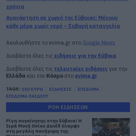
χρόνια
Αγανάκτηση σε χωριό της Εύβοιας: Μένουν
κάθε μέρα χωρίς νερό – Σοβαρή καταγγελία
Ακολουθήστε το evima.gr στο
Google News
Διαβάστε όλες τις
ειδήσεις για την Εύβοια
Διαβάστε όλες τις
τελευταίες ειδήσεις
για την
Ελλάδα
και τον
Κόσμο
στο
evima.gr
TAGS:
150 ΕΥΡΩ
ΕΙΔΗΣΕΙΣ
ΕΠΙΔΟΜΑ
ΕΠΙΔΟΜΑ ΠΑΙΔΙΟΥ
ΡΟΗ ΕΙΔΗΣΕΩΝ
Ρίγη συγκίνησης στην Εύβοια! Η
Ιερά Μονή Οσίου Δαυΐδ έλαμψε
στη μεγάλη πανήγυρη της
Μεταμορφώσεως