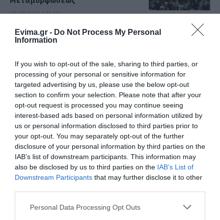
08.08.2026 | 21:00
Evima.gr -
Do Not Process My Personal
Φάνης Σπανός: 500.000 € για την
Information
ενεργειακή αναβάθμιση του 4ου
Δημοτικού Σχολείου Λιβαδειάς
08.08.2026 | 20:40
If you wish to opt-out of the sale, sharing to third parties, or
processing of your personal or sensitive information for
Εύβοια: Τέλος στις παράνομες
targeted advertising by us, please use the below opt-out
χωματερές – Έρχονται πρόστιμα
section to confirm your selection. Please note that after your
χωρίς εξαιρέσεις
opt-out request is processed you may continue seeing
08.08.2026 | 20:20
interest-based ads based on personal information utilized by
us or personal information disclosed to third parties prior to
your opt-out. You may separately opt-out of the further
Εύβοια: Η μαύρη επέτειος της
καταστροφικής πυρκαγιάς – Το
disclosure of your personal information by third parties on the
χρονικό της τραγωδίας
IAB’s list of downstream participants. This information may
also be disclosed by us to third parties on the
IAB’s List of
08.08.2026 | 20:00
Downstream Participants
that may further disclose it to other
third parties.
Εύβοια: Πότε θα γίνει ο
καθιερωμένος έρανος για το
Please note that this website/app uses one or more Google
«Στιφάδο της Παναγίας»
Personal Data Processing Opt Outs
services and may gather and store information including but
08.08.2026 | 19:40