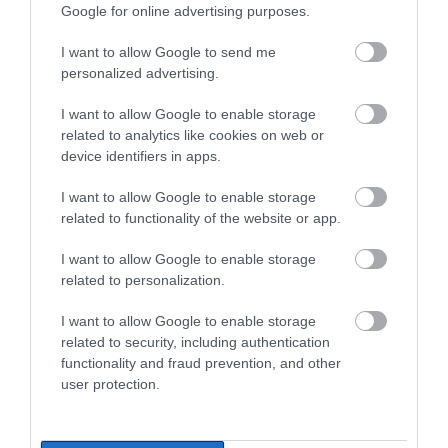
προκαταβολές
εστίαση ζητά η ΠΣτΕ
Google for online advertising purposes.
Αγροτικές ενισχύσεις: Ποιοι θα
λάβουν νωρίτερα τις
προκαταβολές
I want to allow Google to send me
personalized advertising.
08.08.2026 | 18:00
I want to allow Google to enable storage
Σε πελάγη ευτυχίας
related to analytics like cookies on web or
αντιδήμαρχος στην Εύβοια! Έγινε
device identifiers in apps.
για τρίτη φορά παππούς!
08.08.2026 | 17:40
Όμιλος ΔΕΗ: Νέα
Μεταφορές χρημάτων:
I want to allow Google to enable storage
συμφωνία για
Σε ποιες περιπτώσεις η
related to functionality of the website or app.
χαρτοφυλάκιο έργων
Ευρυδίκη Βαλαβάνη: Οι
ΑΑΔΕ επιβάλλει φόρο
οικογενειακές διακοπές στην
ΑΠΕ
από 10% έως 40%
I want to allow Google to enable storage
Εύβοια! Δείτε σε ποια παραλία
related to personalization.
08.08.2026 | 17:20
I want to allow Google to enable storage
«Κόκκινος» συναγερμός στην
related to security, including authentication
Εύβοια: Red Code αύριο Κυριακή –
functionality and fraud prevention, and other
Αυξημένη ετοιμότητα παντού
user protection.
08.08.2026 | 17:00
Ποιοι και γιατί θα
Νέο επίδομα 600 ευρώ
Ρόδος: Έγραψαν 80χρονη για