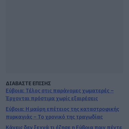
ΔΙΑΒΑΣΤΕ ΕΠΙΣΗΣ
Εύβοια: Τέλος στις παράνομες χωματερές –
Έρχονται πρόστιμα χωρίς εξαιρέσεις
Εύβοια: Η μαύρη επέτειος της καταστροφικής
πυρκαγιάς – Το χρονικό της τραγωδίας
Κάνεις δεν ξεχνά τι έζησε η Εύβοια πριν πέντε