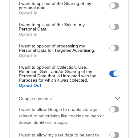
not limited to your visit or usage behaviour. You may click to
I want to opt-out of the Sharing of my
personal data.
grant or deny consent to Google and its third-party tags to
Ο Αλέξης Τσίπρας παρουσιάζει το
Opted In
use your data for below specified purposes in below Google
οικονομικό πρόγραμμα της ΕΛ.Α.Σ.
consent section.
στη Θεσσαλονίκη
I want to opt-out of the Sale of my
Personal Data.
08.08.2026 | 19:20
Όλες οι τελευταίες ειδήσεις
Opted In
Κάνεις δεν ξεχνά τι έζησε η
I want to opt-out of processing my
Personal Data for Targeted Advertising.
Εύβοια πριν πέντε χρόνια
Opted In
ΠΕΡΙΣΣΟΤΕΡΑ ΑΠΟ ΟΙΚΟΝΟΜΙΑ
08.08.2026 | 19:00
I want to opt-out of Collection, Use,
Retention, Sale, and/or Sharing of my
Personal Data that Is Unrelated with the
Σε δημοπρασία η μπάλα των
Purposes for which it was collected.
ιστορικών γκολ του Μαραντόνα
Opted Out
08.08.2026 | 18:40
Google consents
I want to allow Google to enable storage
Αγανάκτηση σε χωριό της
related to advertising like cookies on web or
Εύβοιας: Μένουν κάθε μέρα χωρίς
νερό – Σοβαρή καταγγελία
Αγροτικές ενισχύσεις:
Φωτιά στη Βοιωτία:
device identifiers in apps.
Ποιοι θα λάβουν
Έκτακτα μέτρα
08.08.2026 | 18:20
νωρίτερα τις
στήριξης για την
I want to allow my user data to be sent to